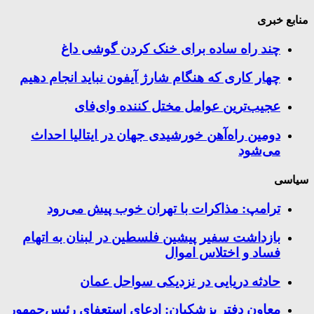
منابع خبری
چند راه‌ ساده برای خنک کردن گوشی داغ
چهار کاری که هنگام شارژ آیفون نباید انجام دهیم
عجیب‌ترین عوامل مختل کننده وای‌فای
دومین راه‌آهن خورشیدی جهان در ایتالیا احداث
می‌شود
سیاسی
ترامپ: مذاکرات با تهران خوب پیش می‌رود
بازداشت سفیر پیشین فلسطین در لبنان به اتهام
فساد و اختلاس اموال
حادثه دریایی در نزدیکی سواحل عمان
معاون دفتر پزشکیان: ادعای استعفای رئیس‌جمهور