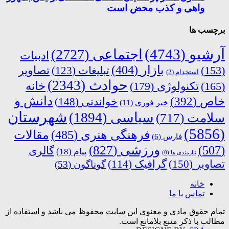
واهی و کذب محض است
برچسب ها
آرشیو
(4743)
اجتماعی
(2727)
ادبیات
بازار
(404)
(153)
تبلیغات
(123)
تصاویر
استخدام
(2)
حوادث
(2343)
خانه
(165)
تکنولوژی
(179)
دانش و
خاص
(392)
خواندنی
(148)
خبر فوری
(11)
شهرستان
سیاسی
(1894)
سلامت
(717)
(5856)
فرهنگی هنری
(485)
مقالات
فارس
(6)
ورزشی
(827)
(507)
گالری
پیام
(18)
نیازمندی ها
(0)
تصاویر
(150)
گرافیک
(114)
گوناگون
(53)
خانه
تماس با ما
تمام حقوق مادی و معنوی این سایت محفوظ می باشد و استفاده از
مطالب با ذکر منبع بلامانع است.