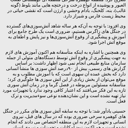
العبور و پوشیده از انواع درخت و درختچه هایی مانند بلوط (گونه
غالب)، بنه، کلخنگ، بادام وحشی و ارژن است که نقشی حیاتی در
محیط زیست فارس و شیراز دارد.
وی افزود: با توجه به آن‌که هر ساله شاهد آتش‌سوزی‌های گسترده
در جنگل های زاگرس هستیم، ضروری است یک طرح جامع برای
آموزش و پیشگیری از وقوع آتش‌سوزی‌ها و نیز پایش و اطفای به
موقع آتش اجرا شود.
وی همچنین با اشاره به اینکه متأسفانه هم اکنون آموزش های لازم
به جهت پیشگیری از وقوع آتش توسط دستگاه‌های متولی از جمله
سازمان منابع طبیعی انجام نمی شود اظهار داشت: بر اساس
گزارش های رسمی، بیش از ۹۰درصد آتش سوزی ها منشأ انسانی
دارد که بخش عمده آن سهوی است که با آموزش مطلوب و به
موقع می‌توان از بخش زیادی از این آتش سوزی ها جلوگیری کرد؛
متأسفانه مسئولین مربوطه در فصل گرما و در زمان آتش سوری
تازه به این فکر می‌افتند که اعتبار کافی وجود ندارد یا تجهیزات مورد
نیاز تهیه نشده است و این نشان‌دهنده نوعی سوءمدیریت و ترک
فعل است.
حسینی یادآور شد: با توجه به سابقه آتش سوزی های مکرر در جنگل
های کوهمره سرخی ضروری بوده که در سال های قبل، نیروی
انسانی و تجهیزات لازم به این منطقه اختصاص می دادند که انجام
نشده است و هم اکنون نبود امکانات و تجهیزات و نیروی انسانی