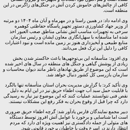
کافی از چالش‌های خاموش کردن آتش در جنگل‌های زاگرس در این
منطقه است.
وی ادامه داد: در همین راستا و در مهرماه و آبان ماه ۱۴۰۴ دو مرتبه
از وزیر جهاد کشاورزی دستور تجهیز پاسگاه حفاظتی کوهمره
سرخی به تجهیزات مناسب آتش نشانی مناطق صعب العبور اخذ
شده اما متأسفانه با سهل‌انگاری معاون ایشان و رئیس سازمان
منابع طبیعی و آبخیزداری هنوز بر زمین مانده است و نبود اعتبارات
کافی را دلیل این ترک فعل می‌دانند.
وی افزود: متأسفانه این بی‌توجهی‌ها باعث خاکستر شدن بخش
زیادی از پوشش گیاهی و جنگل های منطقه در سال های اخیر شده
است که این موضوع از طریق نهادهای ناظر مانند دیوان محاسبات و
سازمان بازرسی کل کشور دنبال خواهد شد.
وی تأکید کرد: با گزارش مدیریت بحران استان متأسفانه تنها بالگرد
با قابلیت حمل سبد آب جهت اطفاء حریق نیز در این ایام به دلیل
نقص فنی نتوانستند عملیات کنند که این موضوع نیز نیاز به رسیدگی
دارد که چرا قبل از وقوع بحران به فکر رفع این مشکلات نیستند.
دبیر مجمع نمایندگان فارس یادآور شد: گرچه اطفاء حریق ضروری
است اما شناسایی و برخورد با عوامل آتش افروز توسط دستگاه
های متولی از جمله دادگستری نیز اهمیت ویژه ای دارد که مردم
انتظار دارند در اسرع وقت با خاطیان برخورد قانونی شود.