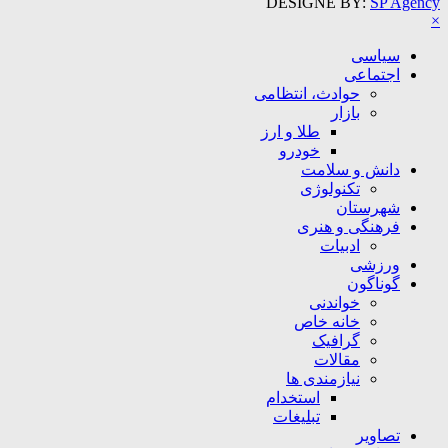
DESIGNE BY:
SP Agency
×
سیاسی
اجتماعی
حوادث، انتظامی
بازار
طلا و ارز
خودرو
دانش و سلامت
تکنولوژی
شهرستان
فرهنگی و هنری
ادبیات
ورزشی
گوناگون
خواندنی
خانه خاص
گرافیک
مقالات
نیازمندی ها
استخدام
تبلیغات
تصاویر