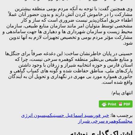
وی همچنین گفت: با توجه به آنکه مردم بومی منطقه بیشترین
مشارکت را در خاموش کردن آتش دارند و بدون حضور آنان عملاً
اطفاء حریق امکان‌پذیر نیست ضروری است که ساز و کار
مشخصی توسط متولیان امر مانند سازمان منابع طبیعی، سازمان
محیط زیست و سازمان شهرداری ها و دهیاری ها جهت ساماندهی و
مشارکت مؤثر مردم بومی و تخصیص تجهیزات لازم به آنها تدوین
شود.
حسینی در پایان خاطرنشان ساخت: این دغدغه صرفاً برای جنگل‌ها
و منابع طبیعی بی‌نظیر منطقه کوهمره سرخی نیست، چرا که
استان فارس و حوزه انتخابیه شیراز و زرقان با وجود داشتن
پارک‌های ملی، مناطق حفاظت شده و گونه های کمیاب گیاهی و
جانوری همواره مورد بی مهری در نگهداری و تحویل آن به آیندگان
واقع شده است.
انتهای پیام/
برچسب ها:
خبر فوری
سید اسماعیل حسینی
کمیسیون انرژی
مجلس
کوهمره سرخی شیراز
اشتراک گذاری نوشته