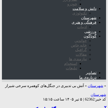
خودرو
دانش و سلامت
تکنولوژی
شهرستان
فرهنگی و هنری
ادبیات
ورزشی
گوناگون
خواندنی
خانه خاص
گرافیک
مقالات
نیازمندی ها
استخدام
تبلیغات
تصاویر
درباره‌ی ما
»
شهرستان
»
آتش بی تدبیری در جنگل‌های کوهمره سرخی شیراز
شهرستان
کد خبر:62362 | ۵ تیر ۱۴۰۵ ساعت ۱۵:۱۵