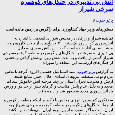
آتش بی تدبیری در جنگل‌های کوهمره
سرخی شیراز
پرتو جنوب
0
دستورهای وزیر جهاد کشاورزی برای زاگرس بر زمین مانده است
نماینده شیراز و زرقان در مجلس شورای اسلامی با اشاره به
آتش‌سوزی که از روز یک‌شنبه، ۳۱ خردادماه، از بالاده کازرون و با
منشأ انسانی آغاز شده است گفت: این آتش سوزی به دلیل
بی‌تدبیری به سرعت به جنگل‌های زاگرس در منطقه کوهمره‌سرخی
شیراز گسترش یافت و به مدت شش روز، پوشش گیاهی و بخشی
از جنگل‌های ارزشمند این منطقه را سوزاند.
به گزارش
پرتو جنوب
، سید اسماعیل حسینی افزود: گرچه با تلاش
مردم بومی منطقه، نیروهای امدادی، هلال احمر، منابع طبیعی،
ارتش و مدیریت بحران استان در چند مرحله آتش خاموش شد اما
مجدد و به دلیل عدم پایش مناسب و گرمای بیش از حد هوا و وزش
باد آتش‌سوزی مجدد شعله‌ور شد و ادامه یافت.
سخنگوی کمیسیون انرژی مجلس با تأکید بر اینکه منطقه زاگرس و
از جمله جنگل‌های زاگرس در منطقه کوهمره سرخی شیراز ریه
ایران است و اگر بسوزد و از بین برود ایران نمی‌تواند نفس بکشد
تصریح کرد: منطقه کوهمره سرخی منطقه ای کوهستانی صعب