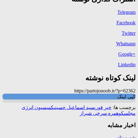
Telegram
Facebook
Twitter
Whatsapp
+Google
Linkedin
لینک کوتاه نوشته
https://partojonoob.ir/?p=62362
کپی لینک
برچسب ها:
خبر فوری
سید اسماعیل حسینی
کمیسیون انرژی
مجلس
کوهمره سرخی شیراز
اخبار مشابه
شهرستان