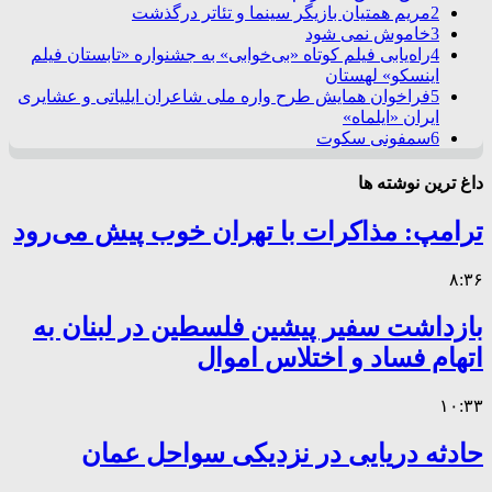
2
مریم همتیان بازیگر سینما و تئاتر درگذشت
3
خاموش نمی شود
4
راه‌یابی فیلم کوتاه «بی‌خوابی» به جشنواره «تابستان فیلم
اینسکو» لهستان
5
فراخوان همایش طرح واره ملی شاعران ایلیاتی و عشایری
ایران «ایلماه»
6
سمفونی سکوت
داغ ترین نوشته ها
ترامپ: مذاکرات با تهران خوب پیش می‌رود
۸:۳۶
بازداشت سفیر پیشین فلسطین در لبنان به
اتهام فساد و اختلاس اموال
۱۰:۳۳
حادثه دریایی در نزدیکی سواحل عمان