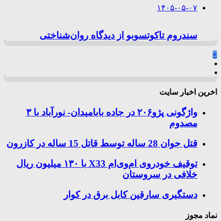
۱۴۰۵-۰۵-۰۷
سندروم تاکوتسوبو از دیدگاه روان‌شناختی
×
اخرین اخبار سایت
واژگونی پژو۲۰۶ در جاده بابامیدان- نورآباد با ۳
مصدوم
قتل جوان 28 ساله توسط قاتل 15 ساله در کازرون
توقیف خودروی ام‌وی‌ام X33 با ۱۳۰ میلیون ریال
خلافی در سروستان
دستگیری سارقین کابل برق در کوار
نماد مجوز