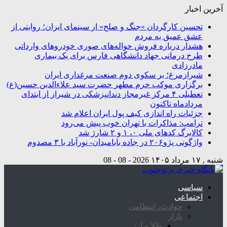
آخرین اخبار
تحسین کارگردان «جنگ و صلح» از سینمای ایران؛ روایتی از
عشق عمیق به مردم
هشدار درباره فروش حواله‌های صوری خودروهای وارداتی
طرح درمانی جهاد دانشگاهی فارس برای یک بیماری
مادرزادی
شیرازمرغ؛ بر سکوی دوم صنعت مرغداری ایران
برگزاری موکب حرم مطهر حضرت سید علاءالدین حسین(ع)
تعطیلی ۴ مرکز غیرمجاز دندانپزشکی در شیراز از ابتدای
مردادماه تاکنون
جزئیات راه اندازی کیف پول ایران اعلام شد
ترامپ: مذاکرات با تهران خوب پیش می‌رود
کالابرگ کدهای ملی ۰، ۱ و ۲ شارژ شد
واژگونی پژو۲۰۶ در جاده بابامیدان- نورآباد با ۳ مصدوم
شنبه , ۱۷ مرداد ۱۴۰۵
2026 - 08 - 08
سیاسی
اجتماعی
حوادث، انتظامی
بازار
طلا و ارز