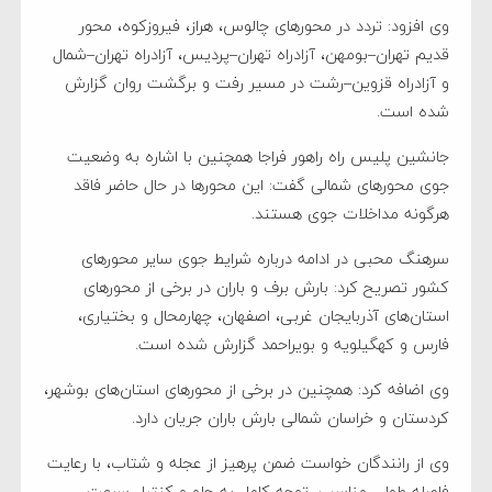
وی افزود: تردد در محورهای چالوس، هراز، فیروزکوه، محور
قدیم تهران–بومهن، آزادراه تهران–پردیس، آزادراه تهران–شمال
و آزادراه قزوین–رشت در مسیر رفت و برگشت روان گزارش
شده است.
جانشین پلیس راه راهور فراجا همچنین با اشاره به وضعیت
جوی محورهای شمالی گفت: این محورها در حال حاضر فاقد
هرگونه مداخلات جوی هستند.
سرهنگ محبی در ادامه درباره شرایط جوی سایر محورهای
کشور تصریح کرد: بارش برف و باران در برخی از محورهای
استان‌های آذربایجان غربی، اصفهان، چهارمحال و بختیاری،
فارس و کهگیلویه و بویراحمد گزارش شده است.
وی اضافه کرد: همچنین در برخی از محورهای استان‌های بوشهر،
کردستان و خراسان شمالی بارش باران جریان دارد.
وی از رانندگان خواست ضمن پرهیز از عجله و شتاب، با رعایت
فاصله طولی مناسب، توجه کامل به جلو و کنترل سرعت