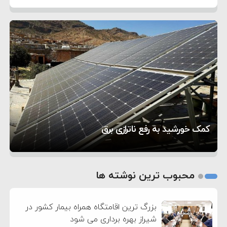
۶:۵۰
نشده است
وزیر جنگ آمریکا: ماشین جنگی ما آماده حمله
۶:۲۱
نظامی علیه ایران است
موافقت ترامپ با لغو حمله به ایران
۲:۱۵
هشدار عراقچی به همتای عربستانی درباره همراهی با
۷:۱۰
آمریکا
مقام ارشد امنیتی: برنامه گسترده‌ای برای پاسخ به
۵:۴۵
دیوانگی آمریکا داریم
ترامپ دستور حملات جدید علیه ایران را صادر کرد
۱۲:۵۹
سپاه: دو نفتکش متخلف مورد اصابت قرار گرفته و
تحسین کارگردان «جنگ و صلح» از سینمای ایران؛ روایتی
۸:۵۷
متوقف شدند
ترامپ مدعی توافق تاریخی برای خلع سلاح کامل
۵ شهر افسانه‌ای هخامنشی که هنوز هم زنده هستند
از عشق عمیق به مردم
کمک خورشید به رفع ناترازی برق
حماس شد
1
2
محبوب ترین نوشته ها
3
بزرگ ترین اقامتگاه همراه بیمار کشور در
شیراز بهره برداری می شود