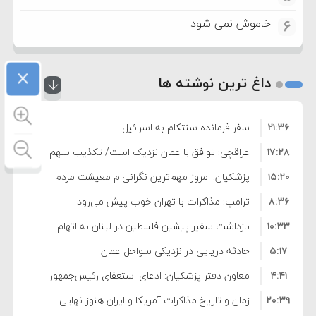
خاموش نمی شود
6
×
داغ ترین نوشته ها
۲۱:۳۶
سفر فرمانده سنتکام به اسرائیل
۱۷:۲۸
عراقچی: توافق با عمان نزدیک است/ تکذیب سهم
۱۵:۲۰
۱۱ درصدی ایران از خزر
پزشکیان: امروز مهم‌ترین نگرانی‌ام معیشت مردم
۸:۳۶
است
ترامپ: مذاکرات با تهران خوب پیش می‌رود
۱۰:۳۳
بازداشت سفیر پیشین فلسطین در لبنان به اتهام
۵:۱۷
فساد و اختلاس اموال
حادثه دریایی در نزدیکی سواحل عمان
۴:۴۱
معاون دفتر پزشکیان: ادعای استعفای رئیس‌جمهور
۲۰:۳۹
واهی و کذب محض است
زمان و تاریخ مذاکرات آمریکا و ایران هنوز نهایی