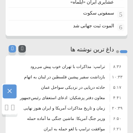
عشایری ایران «ایلماه»
سمفونی سکوت
5
الموت ثبت جهانی شد
6
داغ ترین نوشته ها
۸:۳۶
ترامپ: مذاکرات با تهران خوب پیش می‌رود
۱۰:۳۳
بازداشت سفیر پیشین فلسطین در لبنان به اتهام
×
۵:۱۷
فساد و اختلاس اموال
حادثه دریایی در نزدیکی سواحل عمان
۴:۴۱
معاون دفتر پزشکیان: ادعای استعفای رئیس‌جمهور
۲۰:۳۹
واهی و کذب محض است
زمان و تاریخ مذاکرات آمریکا و ایران هنوز نهایی
۶:۵۰
نشده است
وزیر جنگ آمریکا: ماشین جنگی ما آماده حمله
۶:۲۱
نظامی علیه ایران است
موافقت ترامپ با لغو حمله به ایران