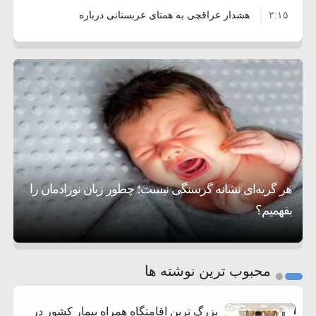
۲:۱۵
هشدار عراقچی به همتای عربستانی درباره
۷:۱۰
همراهی با آمریکا
مقام ارشد امنیتی: برنامه گسترده‌ای برای پاسخ به
۵:۴۵
دیوانگی آمریکا داریم
ترامپ دستور حملات جدید علیه ایران را صادر کرد
۱۲:۵۹
سپاه: دو نفتکش متخلف مورد اصابت قرار گرفته
۸:۵۷
و متوقف شدند
ترامپ مدعی توافق تاریخی برای خلع سلاح کامل
۱۶:۱۹
حماس شد
اعتراض عراقچی به همتای بلغارستانی به دلیل
۱۰:۱۵
کمک به آمریکا در حملات به ایران
کشورهایی که به متجاوزان کمک می کنند پاسخ
هر گریه‌ای نشانه گرسنگی نیست؛ چطور زبان نوزادمان را
۶:۰۵
سختی خواهند گرفت
سنتکام پایان تجاوز جدید به ایران را اعلام کرد
بفهمیم؟
روی دیگر زندگی
تغذیه پدر می‌تواند بر سلامت نوزاد تأثیر بگذارد
1
2
محبوب ترین نوشته ها
3
بزرگ ترین اقامتگاه همراه بیمار کشور در