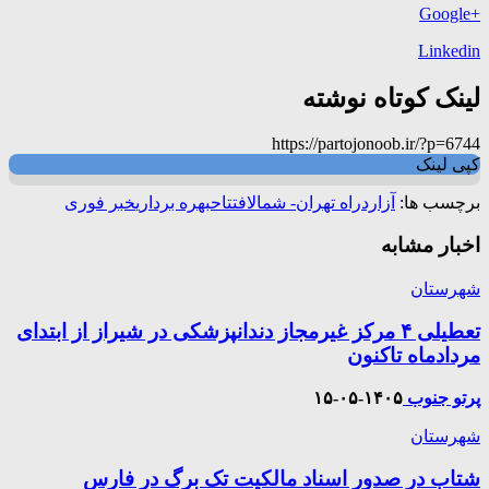
+Google
Linkedin
لینک کوتاه نوشته
https://partojonoob.ir/?p=6744
کپی لینک
برچسب ها:
آزاردراه تهران- شمال
افتتاح
بهره برداری
خبر فوری
اخبار مشابه
شهرستان
تعطیلی ۴ مرکز غیرمجاز دندانپزشکی در شیراز از ابتدای
مردادماه تاکنون
پرتو جنوب
۱۴۰۵-۰۵-۱۵
شهرستان
شتاب در صدور اسناد مالکیت تک برگ در فارس