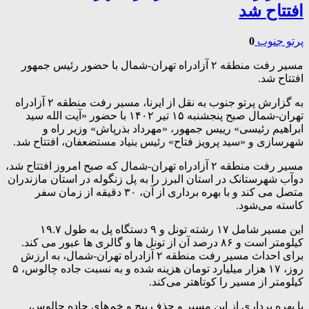
افتتاح شد
پرتو جنوب
0
مسیر رفت منطقه ۲ آزادراه تهران-شمال با حضور رئیس جمهور
افتتاح شد.
به گزارش پرتو جنوب به نقل از ایرنا، مسیر رفت منطقه ۲ آزادراه
تهران-شمال صبح پنجشنبه ۱۵ تیر ۱۴۰۲ با حضور «آیت الله سید
ابراهیم رئیسی» رییس جمهور، «مهرداد بذرپاش» وزیر راه و
شهرسازی و «سید پرویز فتاح» رئیس بنیاد مستضعفان، افتتاح شد.
مسیر رفت منطقه ۲ آزادراه تهران-شمال که صبح امروز افتتاح شد،
دوآب شهرستانک در استان البرز را به پل زنگوله در استان مازندران
متصل می کند و با بهره برداری از آن، ۳۰ دقیقه از زمان سفر
کاسته می‌شود.
این مسیر شامل ۱۷ رشته تونل و ۹ دستگاه پل به طول ۱۹.۷
کیلومتر است و ۸۶ درصد آن از تونل ها و گالری ها عبور می کند.
برای احداث مسیر رفت منطقه ۲ آزادراه تهران-شمال، به ارزش
روز، ۱۷ هزار میلیارد تومان هزینه شده و به نسبت جاده چالوس، ۵
کیلومتر از مسیر را کوتاهتر می‌کند.
با بهره برداری از این مسیر و حذف پیچ و خم‌های جاده چالوس،