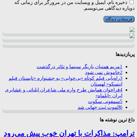
ذخیره نام، ایمیل و وبسایت من در مرورگر برای زمانی که
دوباره دیدگاهی می‌نویسم.
پربازدیدها
1
مریم همتیان بازیگر سینما و تئاتر درگذشت
2
خاموش نمی شود
3
راه‌یابی فیلم کوتاه «بی‌خوابی» به جشنواره «تابستان فیلم
اینسکو» لهستان
4
فراخوان همایش طرح واره ملی شاعران ایلیاتی و عشایری
ایران «ایلماه»
5
سمفونی سکوت
6
الموت ثبت جهانی شد
داغ ترین نوشته ها
ترامپ: مذاکرات با تهران خوب پیش می‌رود