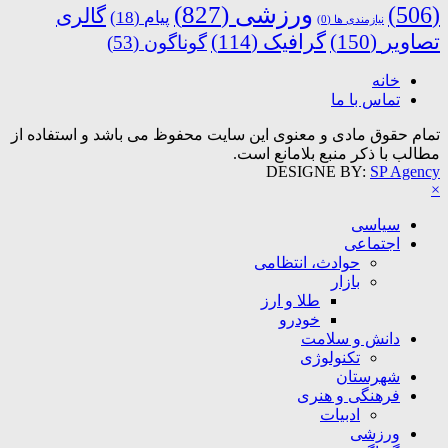
ورزشی
(827)
(506)
گالری
پیام
(18)
نیازمندی ها
(0)
تصاویر
(150)
گرافیک
(114)
گوناگون
(53)
خانه
تماس با ما
تمام حقوق مادی و معنوی این سایت محفوظ می باشد و استفاده از
مطالب با ذکر منبع بلامانع است.
DESIGNE BY:
SP Agency
×
سیاسی
اجتماعی
حوادث، انتظامی
بازار
طلا و ارز
خودرو
دانش و سلامت
تکنولوژی
شهرستان
فرهنگی و هنری
ادبیات
ورزشی