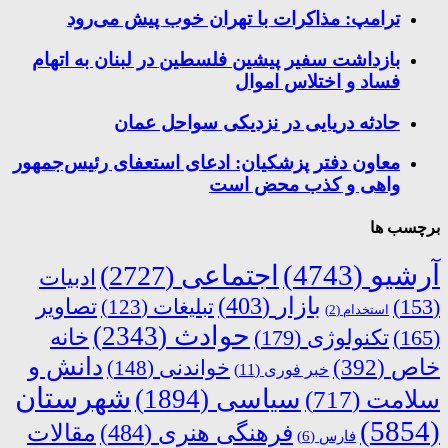
ترامپ: مذاکرات با تهران خوب پیش می‌رود
بازداشت سفیر پیشین فلسطین در لبنان به اتهام
فساد و اختلاس اموال
حادثه دریایی در نزدیکی سواحل عمان
معاون دفتر پزشکیان: ادعای استعفای رئیس‌جمهور
واهی و کذب محض است
برچسب ها
آرشیو
(4743)
اجتماعی
(2727)
ادبیات
بازار
(403)
(153)
تبلیغات
(123)
تصاویر
استخدام
(2)
حوادث
(2343)
خانه
(165)
تکنولوژی
(179)
دانش و
خاص
(392)
خواندنی
(148)
خبر فوری
(11)
شهرستان
سیاسی
(1894)
سلامت
(717)
(5854)
فرهنگی هنری
(484)
مقالات
فارس
(6)