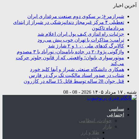
آخرین اخبار
شیرازمرغ؛ بر سکوی دوم صنعت مرغداری ایران
تعطیلی ۴ مرکز غیرمجاز دندانپزشکی در شیراز از ابتدای
مردادماه تاکنون
جزئیات راه اندازی کیف پول ایران اعلام شد
ترامپ: مذاکرات با تهران خوب پیش می‌رود
کالابرگ کدهای ملی ۰، ۱ و ۲ شارژ شد
واژگونی پژو۲۰۶ در جاده بابامیدان- نورآباد با ۳ مصدوم
موتورسواری بانوان؛ واقعیتی که از قانون جلوتر حرکت
می‌کند
همکاری دانشگاه صنعتی شیراز و آبفا کلید خورد
شتاب در صدور اسناد مالکیت تک برگ در فارس
قتل جوان 28 ساله توسط قاتل 15 ساله در کازرون
شنبه , ۱۷ مرداد ۱۴۰۵
2026 - 08 - 08
سیاسی
اجتماعی
حوادث، انتظامی
بازار
طلا و ارز
خودرو