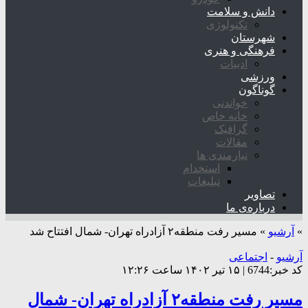
دانش و سلامت
تکنولوژی
شهرستان
فرهنگی و هنری
ادبیات
ورزشی
گوناگون
خواندنی
خانه خاص
گرافیک
مقالات
نیازمندی ها
استخدام
تبلیغات
تصاویر
درباره‌ی ما
»
آرشیو
»
مسیر رفت منطقه۲ آزادراه تهران- شمال افتتاح شد
آرشیو
-
اجتماعی
کد خبر:6744 | ۱۵ تیر ۱۴۰۲ ساعت ۱۲:۲۶
مسیر رفت منطقه۲ آزادراه تهران- شمال