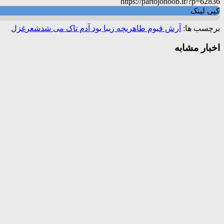
https://partojonoob.ir/?p=62836
کپی لینک
برچسب ها:
آرش قیوم طاهری
چه زیبا بود آدم تاک می شد
شعر
غزل
اخبار مشابه