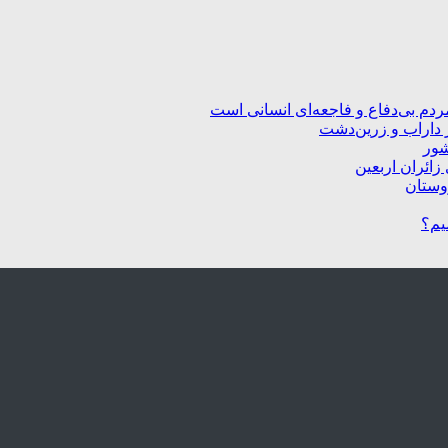
ردم بی‌دفاع و فاجعه‌ای انسانی است
 داراب و زرین‌دشت
شور
زائران اربعین
یم؟