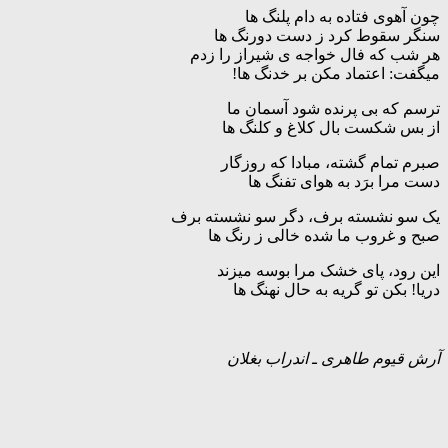
چون آهوی فتاده به دام پلنگ ها
سنگر سقوط کرد ز دست دورنگ ها
هر شب که فال خواجه ی شیراز را زدم
میگفت: اعتماد مکن بر خدنگ ها!
ترسم که بی پرنده شود آسمان ما
از بس شکست بال کلاغ و کلنگ ها
صبرم تمام گشته، مبادا که روزگار
دست مرا برَد به هوای تفنگ ها
یک سو نشسته برف، دگر سو نشسته برف
صبح و غروب ما شده خالی ز رنگ ها
این رود، پای خشک مرا بوسه میزند
دریا! بکن تو گریه به حال نهنگ ها
آرش قیوم طاهری ـ اندراب بغلان