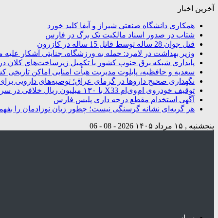
آخرین اخبار
همکاری دانشگاه صنعتی شیراز و آبفا کلید خورد
شتاب در صدور اسناد مالکیت تک برگ در فارس
قتل جوان 28 ساله توسط قاتل 15 ساله در کازرون
وزیر بهداشت در لامرد: حمله به ورزشگاه، جنایتی آشکار علیه م
پایداری شبکه برق جنوب کشور با تکمیل زیرساخت‌های کلان در
سعدیه و حافظیه، پایلوت مدیریت هیأت امنایی اماکن تاریخی ک
نگهداری صحیح داروها در گرمای عراق؛ توصیه‌های دارویی برای 
توقیف خودروی ام‌وی‌ام X33 با ۱۳۰ میلیون ریال خلافی در سروستان
آگهی استخدام مقطع درجه داری پلیس فارس
هر گریه‌ای نشانه گرسنگی نیست؛ چطور زبان نوزادمان را بفهم
پنجشنبه , ۱۵ مرداد ۱۴۰۵
2026 - 08 - 06
سیاسی