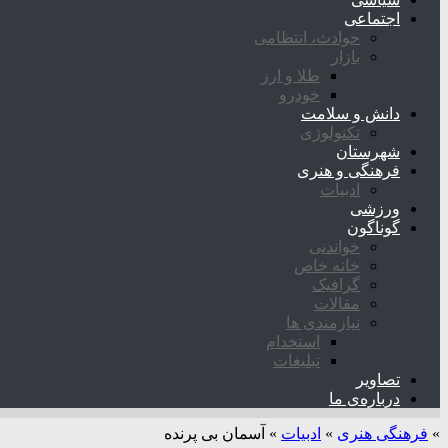
اجتماعی
حوادث، انتظامی
بازار
طلا و ارز
خودرو
دانش و سلامت
تکنولوژی
شهرستان
فرهنگی و هنری
ادبیات
ورزشی
گوناگون
خواندنی
خانه خاص
گرافیک
مقالات
نیازمندی ها
استخدام
تبلیغات
تصاویر
درباره‌ی ما
»
فرهنگی هنری
»
ادبیات
»
آسمان بی پرنده