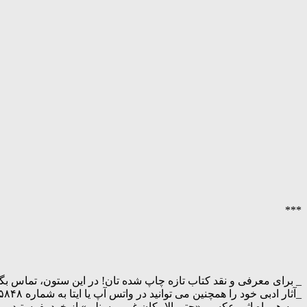
***
_ برای معرفی و نقد کتاب تازه چاپ شده تان! در این ستون، تماس بگی
_آثار ادبی خود را همچنین می توانید در واتس آپ یا ایتا به شماره ۰۹۱۷۸۲۲۵۸۴۸ علی حاتمی «ع.آیدین»، ارسال فرمایید.
_ به همراه اثر، عکسی «حتی الامکان غیر پرسنلی» از خود بفرستید.