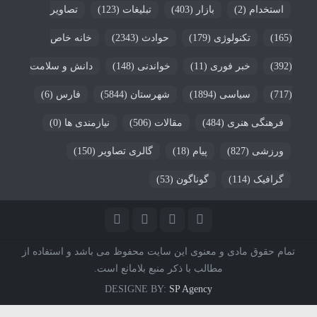
استخدام
(2)
بازار
(403)
تبلیغات
(123)
تصاویر
(165)
تکنولوژی
(179)
حوادث
(2343)
خانه خاص
(392)
خبر فوری
(11)
خواندنی
(148)
دانش و سلامت
(717)
سیاسی
(1894)
شهرستان
(5844)
فارس
(6)
فرهنگی هنری
(484)
مقالات
(506)
نیازمندی ها
(0)
ورزشی
(827)
پیام
(18)
گالری تصاویر
(150)
گرافیک
(114)
گوناگون
(53)
تمام حقوق مادی و معنوی این سایت محفوظ می باشد و استفاده از
مطالب با ذکر منبع بلامانع است.
DESIGNE BY:
SP Agency