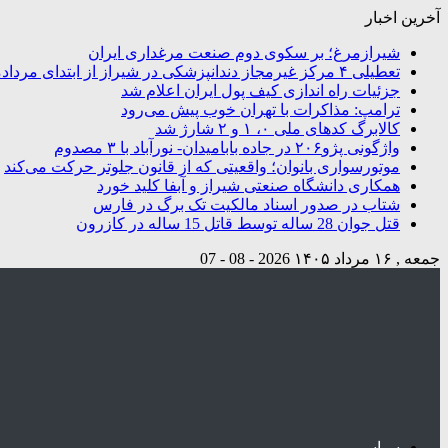
آخرین اخبار
شیرازمرغ؛ بر سکوی دوم صنعت مرغداری ایران
تعطیلی ۴ مرکز غیرمجاز دندانپزشکی در شیراز از ابتدای مردادماه تاکنون
جزئیات راه اندازی کیف پول ایران اعلام شد
ترامپ: مذاکرات با تهران خوب پیش می‌رود
کالابرگ کدهای ملی ۰، ۱ و ۲ شارژ شد
واژگونی پژو۲۰۶ در جاده بابامیدان- نورآباد با ۳ مصدوم
موتورسواری بانوان؛ واقعیتی که از قانون جلوتر حرکت می‌کند
همکاری دانشگاه صنعتی شیراز و آبفا کلید خورد
شتاب در صدور اسناد مالکیت تک برگ در فارس
قتل جوان 28 ساله توسط قاتل 15 ساله در کازرون
جمعه , ۱۶ مرداد ۱۴۰۵
2026 - 08 - 07
سیاسی