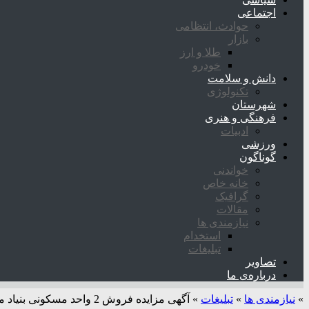
اجتماعی
حوادث، انتظامی
بازار
طلا و ارز
خودرو
دانش و سلامت
تکنولوژی
شهرستان
فرهنگی و هنری
ادبیات
ورزشی
گوناگون
خواندنی
خانه خاص
گرافیک
مقالات
نیازمندی ها
استخدام
تبلیغات
تصاویر
درباره‌ی ما
»
نیازمندی ها
»
تبلیغات
»
آگهی مزایده فروش 2 واحد مسکونی بنیاد مسکن کازرون