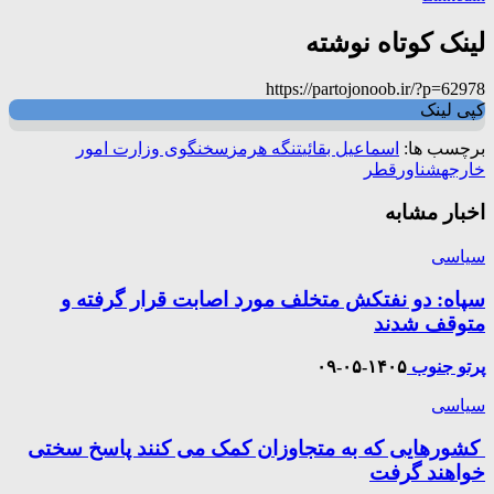
لینک کوتاه نوشته
https://partojonoob.ir/?p=62978
کپی لینک
برچسب ها:
اسماعیل بقائی
تنگه هرمز
سخنگوی وزارت امور
خارجه
شناور
قطر
اخبار مشابه
سیاسی
سپاه: دو نفتکش متخلف مورد اصابت قرار گرفته و
متوقف شدند
پرتو جنوب
۱۴۰۵-۰۵-۰۹
سیاسی
کشورهایی که به متجاوزان کمک می کنند پاسخ سختی
خواهند گرفت