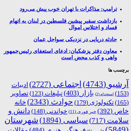
ترامپ: مذاکرات با تهران خوب پیش می‌رود
بازداشت سفیر پیشین فلسطین در لبنان به اتهام
فساد و اختلاس اموال
حادثه دریایی در نزدیکی سواحل عمان
معاون دفتر پزشکیان: ادعای استعفای رئیس‌جمهور
واهی و کذب محض است
برچسب ها
آرشیو
(4743)
اجتماعی
(2727)
ادبیات
بازار
(403)
(153)
تبلیغات
(123)
تصاویر
استخدام
(2)
حوادث
(2343)
خانه
(165)
تکنولوژی
(179)
دانش و
خاص
(392)
خواندنی
(148)
خبر فوری
(11)
شهرستان
سیاسی
(1894)
سلامت
(717)
(5849)
فرهنگی هنری
(484)
مقالات
فارس
(6)