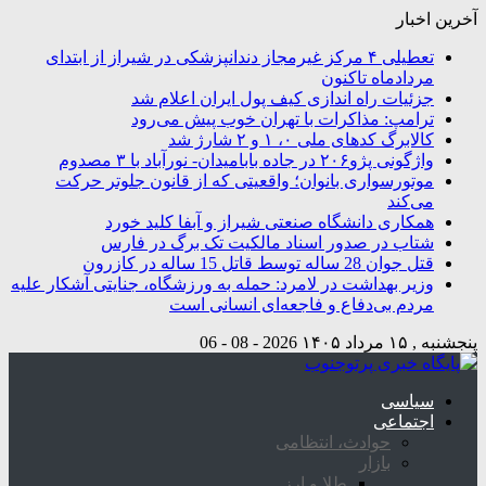
آخرین اخبار
تعطیلی ۴ مرکز غیرمجاز دندانپزشکی در شیراز از ابتدای
مردادماه تاکنون
جزئیات راه اندازی کیف پول ایران اعلام شد
ترامپ: مذاکرات با تهران خوب پیش می‌رود
کالابرگ کدهای ملی ۰، ۱ و ۲ شارژ شد
واژگونی پژو۲۰۶ در جاده بابامیدان- نورآباد با ۳ مصدوم
موتورسواری بانوان؛ واقعیتی که از قانون جلوتر حرکت
می‌کند
همکاری دانشگاه صنعتی شیراز و آبفا کلید خورد
شتاب در صدور اسناد مالکیت تک برگ در فارس
قتل جوان 28 ساله توسط قاتل 15 ساله در کازرون
وزیر بهداشت در لامرد: حمله به ورزشگاه، جنایتی آشکار علیه
مردم بی‌دفاع و فاجعه‌ای انسانی است
پنجشنبه , ۱۵ مرداد ۱۴۰۵
2026 - 08 - 06
سیاسی
اجتماعی
حوادث، انتظامی
بازار
طلا و ارز