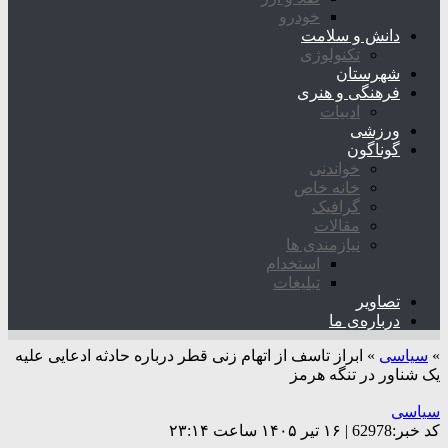
خودرو
دانش و سلامت
تکنولوژی
شهرستان
فرهنگی و هنری
ادبیات
ورزشی
گوناگون
خواندنی
خانه خاص
گرافیک
مقالات
نیازمندی ها
استخدام
تبلیغات
تصاویر
درباره‌ی ما
»
سیاسی
»
ابراز تاسف از اتهام زنی قطر درباره حادثه ادعایی علیه
یک شناور در تنگه هرمز
سیاسی
کد خبر:62978 | ۱۶ تیر ۱۴۰۵ ساعت ۲۳:۱۴