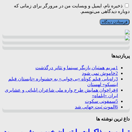
ذخیره نام، ایمیل و وبسایت من در مرورگر برای زمانی که
دوباره دیدگاهی می‌نویسم.
پربازدیدها
1
مریم همتیان بازیگر سینما و تئاتر درگذشت
2
خاموش نمی شود
3
راه‌یابی فیلم کوتاه «بی‌خوابی» به جشنواره «تابستان فیلم
اینسکو» لهستان
4
فراخوان همایش طرح واره ملی شاعران ایلیاتی و عشایری
ایران «ایلماه»
5
سمفونی سکوت
6
الموت ثبت جهانی شد
داغ ترین نوشته ها