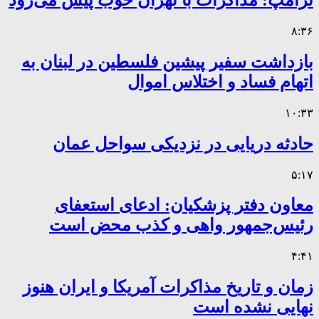
ترامپ: مذاکرات با تهران خوب پیش می‌رود
۸:۳۶
بازداشت سفیر پیشین فلسطین در لبنان به
اتهام فساد و اختلاس اموال
۱۰:۳۳
حادثه دریایی در نزدیکی سواحل عمان
۵:۱۷
معاون دفتر پزشکیان: ادعای استعفای
رئیس‌جمهور واهی و کذب محض است
۴:۴۱
زمان و تاریخ مذاکرات آمریکا و ایران هنوز
نهایی نشده است