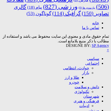
ورزشی
(827)
(506)
گالری
پیام
(18)
نیازمندی ها
(0)
تصاویر
(150)
گرافیک
(114)
گوناگون
(53)
خانه
تماس با ما
تمام حقوق مادی و معنوی این سایت محفوظ می باشد و استفاده از
مطالب با ذکر منبع بلامانع است.
DESIGNE BY:
SP Agency
×
سیاسی
اجتماعی
حوادث، انتظامی
بازار
طلا و ارز
خودرو
دانش و سلامت
تکنولوژی
شهرستان
فرهنگی و هنری
ادبیات
ورزشی