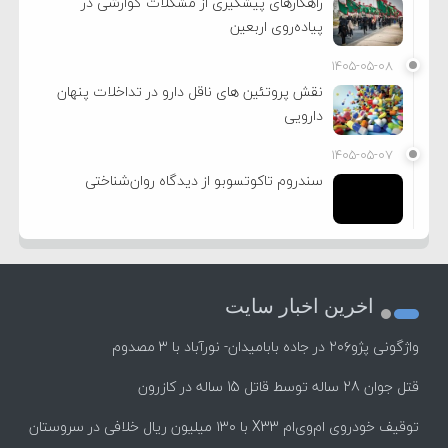
راهکارهای پیشگیری از مشکلات گوارشی در
پیاده‌روی اربعین
۱۴۰۵-۰۵-۰۸
نقش پروتئین های ناقل دارو در تداخلات پنهان
دارویی
۱۴۰۵-۰۵-۰۷
سندروم تاکوتسوبو از دیدگاه روان‌شناختی
اخرین اخبار سایت
واژگونی پژو۲۰۶ در جاده بابامیدان- نورآباد با ۳ مصدوم
قتل جوان 28 ساله توسط قاتل 15 ساله در کازرون
توقیف خودروی ام‌وی‌ام X33 با ۱۳۰ میلیون ریال خلافی در سروستان