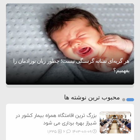
دیوانگی آمریکا داریم
ترامپ دستور حملات جدید علیه ایران را صادر کرد
۵:۴۵
سپاه: دو نفتکش متخلف مورد اصابت قرار گرفته و
۱۲:۵۹
متوقف شدند
ترامپ مدعی توافق تاریخی برای خلع سلاح کامل
۸:۵۷
حماس شد
اعتراض عراقچی به همتای بلغارستانی به دلیل کمک
۱۶:۱۹
به آمریکا در حملات به ایران
کشورهایی که به متجاوزان کمک می کنند پاسخ
۱۰:۱۵
سختی خواهند گرفت
سنتکام پایان تجاوز جدید به ایران را اعلام کرد
هر گریه‌ای نشانه گرسنگی نیست؛ چطور زبان نوزادمان را
۶:۰۵
بفهمیم؟
روی دیگر زندگی
تغذیه پدر می‌تواند بر سلامت نوزاد تأثیر بگذارد
1
2
محبوب ترین نوشته ها
3
بزرگ ترین اقامتگاه همراه بیمار کشور در
شیراز بهره برداری می شود
1,335
6
۱۴۰۳-۰۸-۰۹