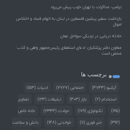
ترامپ: مذاکرات با تهران خوب پیش می‌رود
بازداشت سفیر پیشین فلسطین در لبنان به اتهام فساد و اختلاس
اموال
حادثه دریایی در نزدیکی سواحل عمان
معاون دفتر پزشکیان: ادعای استعفای رئیس‌جمهور واهی و کذب
محض است
برچسب ها
آرشیو
(4743)
اجتماعی
(2727)
ادبیات
(153)
استخدام
(2)
بازار
(403)
تبلیغات
(123)
تصاویر
(165)
تکنولوژی
(179)
حوادث
(2343)
خانه خاص
(392)
خبر فوری
(11)
خواندنی
(148)
دانش و سلامت