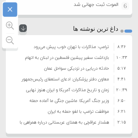
×
الموت ثبت جهانی شد
6
داغ ترین نوشته ها
ترامپ: مذاکرات با تهران خوب پیش می‌رود
۸:۳۶
بازداشت سفیر پیشین فلسطین در لبنان به اتهام
۱۰:۳۳
فساد و اختلاس اموال
حادثه دریایی در نزدیکی سواحل عمان
۵:۱۷
معاون دفتر پزشکیان: ادعای استعفای رئیس‌جمهور
۴:۴۱
واهی و کذب محض است
زمان و تاریخ مذاکرات آمریکا و ایران هنوز نهایی
۲۰:۳۹
نشده است
وزیر جنگ آمریکا: ماشین جنگی ما آماده حمله
۶:۵۰
نظامی علیه ایران است
موافقت ترامپ با لغو حمله به ایران
۶:۲۱
هشدار عراقچی به همتای عربستانی درباره همراهی با
۲:۱۵
آمریکا
مقام ارشد امنیتی: برنامه گسترده‌ای برای پاسخ به
۷:۱۰