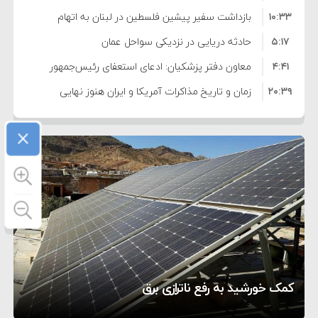
۱۰:۳۳
بازداشت سفیر پیشین فلسطین در لبنان به اتهام
۵:۱۷
فساد و اختلاس اموال
حادثه دریایی در نزدیکی سواحل عمان
۴:۴۱
معاون دفتر پزشکیان: ادعای استعفای رئیس‌جمهور
۲۰:۳۹
واهی و کذب محض است
زمان و تاریخ مذاکرات آمریکا و ایران هنوز نهایی
۶:۵۰
نشده است
وزیر جنگ آمریکا: ماشین جنگی ما آماده حمله
×
۶:۲۱
نظامی علیه ایران است
موافقت ترامپ با لغو حمله به ایران
۲:۱۵
هشدار عراقچی به همتای عربستانی درباره همراهی با
۷:۱۰
آمریکا
مقام ارشد امنیتی: برنامه گسترده‌ای برای پاسخ به
۵:۴۵
دیوانگی آمریکا داریم
ترامپ دستور حملات جدید علیه ایران را صادر کرد
۱۲:۵۹
سپاه: دو نفتکش متخلف مورد اصابت قرار گرفته و
تحسین کارگردان «جنگ و صلح» از سینمای ایران؛ روایتی
۸:۵۷
متوقف شدند
ترامپ مدعی توافق تاریخی برای خلع سلاح کامل
۵ شهر افسانه‌ای هخامنشی که هنوز هم زنده هستند
از عشق عمیق به مردم
کمک خورشید به رفع ناترازی برق
حماس شد