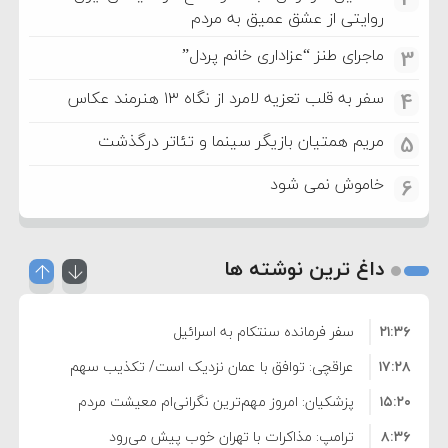
روایتی از عشق عمیق به مردم
ماجرای طنز “عزاداری خانم پردل”
3
سفر به قلب تعزیه لامرد از نگاه ۱۳ هنرمند عکاس
4
مریم همتیان بازیگر سینما و تئاتر درگذشت
5
خاموش نمی شود
6
داغ ترین نوشته ها
۲۱:۳۶
سفر فرمانده سنتکام به اسرائیل
۱۷:۲۸
عراقچی: توافق با عمان نزدیک است/ تکذیب سهم
۱۵:۲۰
۱۱ درصدی ایران از خزر
پزشکیان: امروز مهم‌ترین نگرانی‌ام معیشت مردم
۸:۳۶
است
ترامپ: مذاکرات با تهران خوب پیش می‌رود