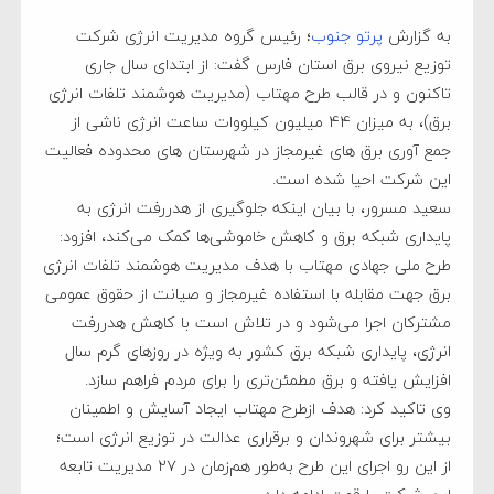
به گزارش
پرتو جنوب
؛ رئیس گروه مدیریت انرژی شرکت
توزیع نیروی برق استان فارس گفت: از ابتدای سال جاری
تاکنون و در قالب طرح مهتاب (مدیریت هوشمند تلفات انرژی
برق)، به میزان 44 میلیون کیلووات ساعت انرژی ناشی از
جمع آوری برق های غیرمجاز در شهرستان های محدوده فعالیت
این شرکت احیا شده است.
سعید مسرور، با بیان اینکه جلوگیری از هدررفت انرژی به
پایداری شبکه برق و کاهش خاموشی‌ها کمک می‌کند، افزود:
طرح ملی جهادی مهتاب با هدف مدیریت هوشمند تلفات انرژی
برق جهت مقابله با استفاده غیرمجاز و صیانت از حقوق عمومی
مشترکان اجرا می‌شود و در تلاش است با کاهش هدررفت
انرژی، پایداری شبکه برق کشور به ویژه در روزهای گرم سال
افزایش یافته و برق مطمئن‌تری را برای مردم فراهم سازد.
وی تاکید کرد: هدف ازطرح مهتاب ایجاد آسایش و اطمینان
بیشتر برای شهروندان و برقراری عدالت در توزیع انرژی است؛
از این رو اجرای این طرح به‌طور هم‌زمان در ۲۷ مدیریت تابعه