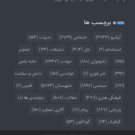
برچسب ها
آرشیو
(4743)
اجتماعی
(2729)
ادبیات
(154)
استخدام
(2)
بازار
(404)
تبلیغات
(123)
تصاویر
(165)
تکنولوژی
(180)
حوادث
(2347)
خانه خاص
(392)
خبر فوری
(11)
خواندنی
(151)
دانش و سلامت
(721)
سیاسی
(1897)
شهرستان
(5863)
فارس
(6)
فرهنگی هنری
(487)
مقالات
(508)
نیازمندی ها
(0)
ورزشی
(827)
پیام
(18)
گالری تصاویر
(150)
گرافیک
(114)
گوناگون
(53)