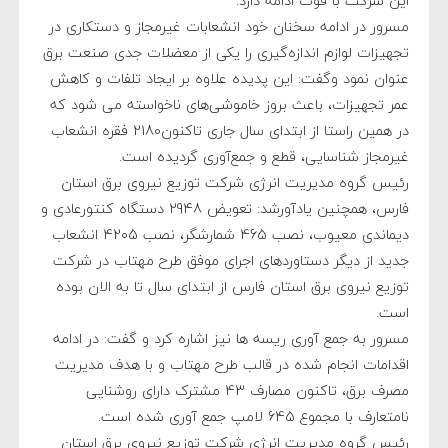
این شرکت با قوت ادامه دارد.
مسرور در ادامه سخنان خود انشعابات غیرمجاز و دستکاری در
تجهیزات لوازم اندازه‌گیری را یکی از معضلات جدی صنعت برق
عنوان نمود وگفت: این پدیده علاوه بر ایجاد تلفات و کاهش
عمر تجهیزات، باعث بروز خاموشی‌های ناخواسته می شود که
در همین راستا از ابتدای سال جاری تاکنون2180 فقره انشعاب
غیرمجاز شناسایی، قطع و جمع‌آوری گردیده است.
رئیس گروه مدیریت انرژی شرکت توزیع نیروی برق استان
فارس، همچنین یادآورشد: تعویض 2948 دستگاه کنتورعادی و
دیماندی معیوب، نصب 465 شمارشگر، نصب 4205 انشعاب
جدید از دیگر دستاوردهای اجرای موفق طرح مهتاب در شرکت
توزیع نیروی برق استان فارس از ابتدای سال تا به الان بوده
است.
مسرور به جمع آوری ریسه ها نیز اشاره کرد و گفت: در ادامه
اقدامات انجام شده در قالب طرح مهتاب و با هدف مدیریت
مصرف برق، تاکنون مصارف 43 مشترک دارای روشنایی
نامتعارف با مجموع 645 لامپ جمع آوری شده است.
رئیس گروه مدیریت انرژی شرکت توزیع نیروی برق استان