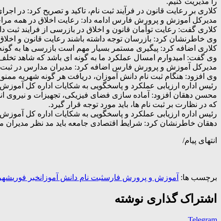
را مدیریت کنیم.
کلاری بر رعایت قانون در فرآیند ثبت نام، تاکید و تصریح کرد: در اجرا
مدیرکل آموزش و پرورش فارس ادامه داد: رعایت اخلاق در همه مراح
کلاری گفت: رعایت توأمان قانون و اخلاق در بازرسی از فرایند ثبت د
وی خاطرنشان کرد: بازرسان توجه داشته باشند رعایت قانون و اخلاق ب
کلاری اضافه کرد: پیگیری مستمر بسیار مهم است بازرسی ها به گون
وی گفت: امیدوارم امسال عملکرد ما به گونه ای باشد که شاهد تخلف ه
مدیرکل آموزش و پرورش فارس اضافه کرد: مدیران مدارس در ثبت نام 
وی افزود: هنگام ثبت نام دانش آموزان، دریافت هر گونه شهریه ممنو
رئیس اداره ارزیابی عملکرد و پاسخگویی به شکایات اداره کل آموزش
محسن دهقان افزود: آماده سازی فضای فیزیکی، تجهیزات و نیروی انس
که در نظارت بر ثبت نام ها، باید مورد توجه قرار گیرد.
رئیس اداره ارزیابی عملکرد و پاسخگویی به شکایات اداره کل آموزش 
دهقان خاطرنشان کرد: شرایط اقتصادی جامعه باید مد نظر مدیران م
انتهای پیام/
برچسب ها:
آموزش و پرورش فارس
ثبت نام دانش آموزان
خبر فوری
شهری
اشتراک گذاری نوشته
Telegram