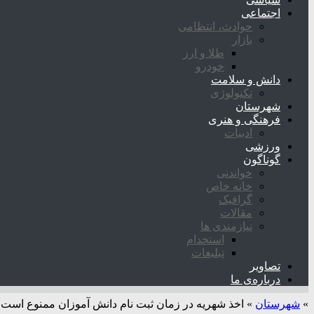
اجتماعی
حوادث، انتظامی
بازار
طلا و ارز
خودرو
دانش و سلامت
تکنولوژی
شهرستان
فرهنگی و هنری
ادبیات
ورزشی
گوناگون
خواندنی
خانه خاص
گرافیک
مقالات
نیازمندی ها
استخدام
تبلیغات
تصاویر
درباره‌ی ما
»
شهرستان
»
اخذ شهریه در زمان ثبت نام دانش آموزان ممنوع است