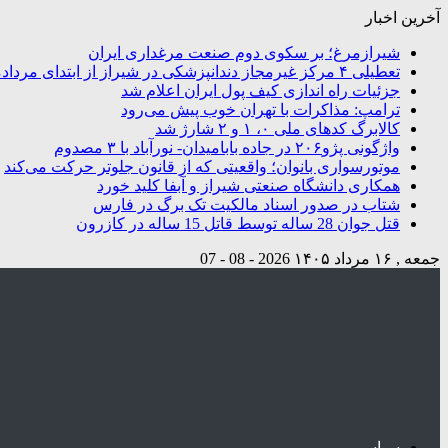
آخرین اخبار
شیرازمرغ؛ بر سکوی دوم صنعت مرغداری ایران
تعطیلی ۴ مرکز غیرمجاز دندانپزشکی در شیراز از ابتدای مردادماه تاکنون
جزئیات راه اندازی کیف پول ایران اعلام شد
ترامپ: مذاکرات با تهران خوب پیش می‌رود
کالابرگ کدهای ملی ۰، ۱ و ۲ شارژ شد
واژگونی پژو۲۰۶ در جاده بابامیدان- نورآباد با ۳ مصدوم
موتورسواری بانوان؛ واقعیتی که از قانون جلوتر حرکت می‌کند
همکاری دانشگاه صنعتی شیراز و آبفا کلید خورد
شتاب در صدور اسناد مالکیت تک برگ در فارس
قتل جوان 28 ساله توسط قاتل 15 ساله در کازرون
جمعه , ۱۶ مرداد ۱۴۰۵
2026 - 08 - 07
سیاسی