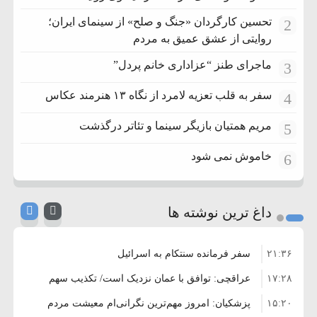
تحسین کارگردان «جنگ و صلح» از سینمای ایران؛
2
روایتی از عشق عمیق به مردم
ماجرای طنز “عزاداری خانم پردل”
3
سفر به قلب تعزیه لامرد از نگاه ۱۳ هنرمند عکاس
4
مریم همتیان بازیگر سینما و تئاتر درگذشت
5
خاموش نمی شود
6
داغ ترین نوشته ها
۲۱:۳۶
سفر فرمانده سنتکام به اسرائیل
۱۷:۲۸
عراقچی: توافق با عمان نزدیک است/ تکذیب سهم
۱۵:۲۰
۱۱ درصدی ایران از خزر
پزشکیان: امروز مهم‌ترین نگرانی‌ام معیشت مردم