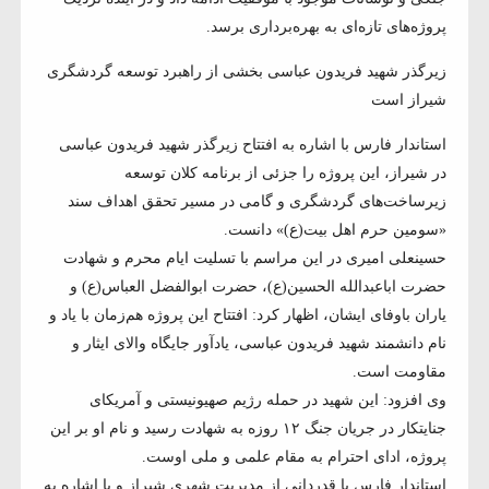
پروژه‌های تازه‌ای به بهره‌برداری برسد.
زیرگذر شهید فریدون عباسی بخشی از راهبرد توسعه گردشگری
شیراز است
استاندار فارس با اشاره به افتتاح زیرگذر شهید فریدون عباسی
در شیراز، این پروژه را جزئی از برنامه کلان توسعه
زیرساخت‌های گردشگری و گامی در مسیر تحقق اهداف سند
«سومین حرم اهل بیت(ع)» دانست.
حسینعلی امیری در این مراسم با تسلیت ایام محرم و شهادت
حضرت اباعبدالله‌ الحسین(ع)، حضرت ابوالفضل العباس(ع) و
یاران باوفای ایشان، اظهار کرد: افتتاح این پروژه هم‌زمان با یاد و
نام دانشمند شهید فریدون عباسی، یادآور جایگاه والای ایثار و
مقاومت است.
وی افزود: این شهید در حمله رژیم صهیونیستی و آمریکای
جنایتکار در جریان جنگ ۱۲ روزه به شهادت رسید و نام او بر این
پروژه، ادای احترام به مقام علمی و ملی اوست.
استاندار فارس با قدردانی از مدیریت شهری شیراز و با اشاره به