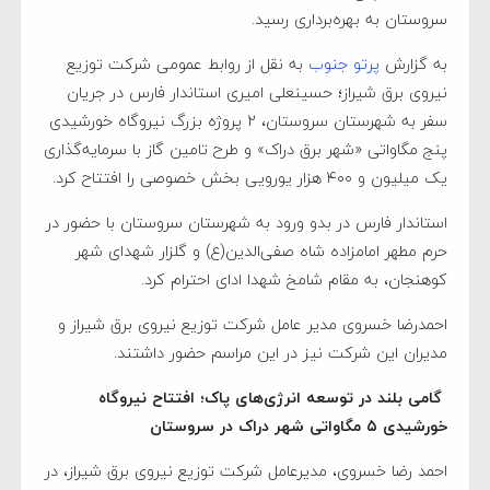
سروستان به بهره‌برداری رسید.
به گزارش
پرتو جنوب
به نقل از روابط عمومی شرکت توزیع
نیروی برق شیراز؛ حسینعلی امیری استاندار فارس در جریان
سفر به شهرستان سروستان، ۲ پروژه بزرگ نیروگاه خورشیدی
پنج مگاواتی «شهر برق دراک» و طرح تامین گاز با سرمایه‌گذاری
یک میلیون و ۴۰۰ هزار یورویی بخش خصوصی را افتتاح کرد.
استاندار فارس در بدو ورود به شهرستان سروستان با حضور در
حرم مطهر امامزاده شاه صفی‌الدین(ع) و گلزار شهدای شهر
کوهنجان، به مقام شامخ شهدا ادای احترام کرد.
احمدرضا خسروی مدیر عامل شرکت توزیع نیروی برق شیراز و
مدیران این شرکت نیز در این مراسم حضور داشتند.
گامی بلند در توسعه انرژی‌های پاک؛ افتتاح نیروگاه
خورشیدی ۵ مگاواتی شهر دراک در سروستان
احمد رضا خسروی، مدیرعامل شرکت توزیع نیروی برق شیراز، در