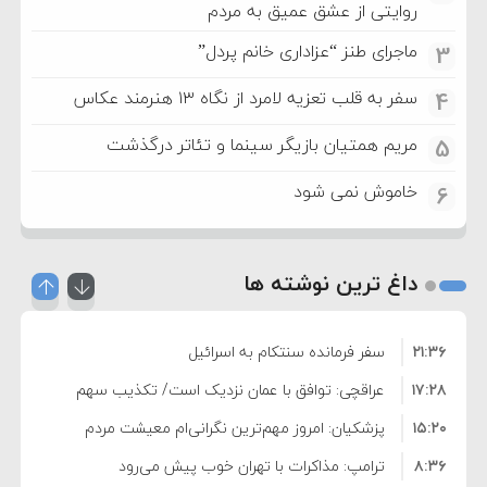
روایتی از عشق عمیق به مردم
ماجرای طنز “عزاداری خانم پردل”
3
سفر به قلب تعزیه لامرد از نگاه ۱۳ هنرمند عکاس
4
مریم همتیان بازیگر سینما و تئاتر درگذشت
5
خاموش نمی شود
6
داغ ترین نوشته ها
۲۱:۳۶
سفر فرمانده سنتکام به اسرائیل
۱۷:۲۸
عراقچی: توافق با عمان نزدیک است/ تکذیب سهم
۱۵:۲۰
۱۱ درصدی ایران از خزر
پزشکیان: امروز مهم‌ترین نگرانی‌ام معیشت مردم
۸:۳۶
است
ترامپ: مذاکرات با تهران خوب پیش می‌رود