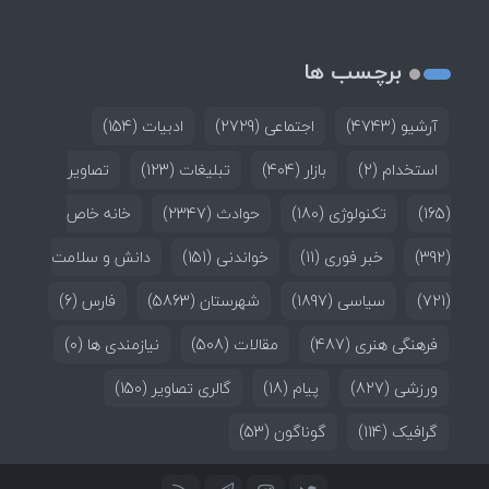
برچسب ها
آرشیو
(4743)
اجتماعی
(2729)
ادبیات
(154)
استخدام
(2)
بازار
(404)
تبلیغات
(123)
تصاویر
(165)
تکنولوژی
(180)
حوادث
(2347)
خانه خاص
(392)
خبر فوری
(11)
خواندنی
(151)
دانش و سلامت
(721)
سیاسی
(1897)
شهرستان
(5863)
فارس
(6)
فرهنگی هنری
(487)
مقالات
(508)
نیازمندی ها
(0)
ورزشی
(827)
پیام
(18)
گالری تصاویر
(150)
گرافیک
(114)
گوناگون
(53)