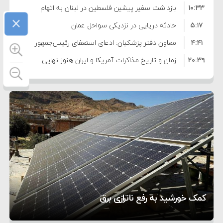
۱۰:۳۳
بازداشت سفیر پیشین فلسطین در لبنان به اتهام
×
۵:۱۷
فساد و اختلاس اموال
حادثه دریایی در نزدیکی سواحل عمان
۴:۴۱
معاون دفتر پزشکیان: ادعای استعفای رئیس‌جمهور
۲۰:۳۹
واهی و کذب محض است
زمان و تاریخ مذاکرات آمریکا و ایران هنوز نهایی
۶:۵۰
نشده است
وزیر جنگ آمریکا: ماشین جنگی ما آماده حمله
۶:۲۱
نظامی علیه ایران است
موافقت ترامپ با لغو حمله به ایران
۲:۱۵
هشدار عراقچی به همتای عربستانی درباره همراهی با
۷:۱۰
آمریکا
مقام ارشد امنیتی: برنامه گسترده‌ای برای پاسخ به
۵:۴۵
دیوانگی آمریکا داریم
ترامپ دستور حملات جدید علیه ایران را صادر کرد
۱۲:۵۹
سپاه: دو نفتکش متخلف مورد اصابت قرار گرفته و
تحسین کارگردان «جنگ و صلح» از سینمای ایران؛ روایتی
۸:۵۷
متوقف شدند
ترامپ مدعی توافق تاریخی برای خلع سلاح کامل
۵ شهر افسانه‌ای هخامنشی که هنوز هم زنده هستند
از عشق عمیق به مردم
کمک خورشید به رفع ناترازی برق
حماس شد