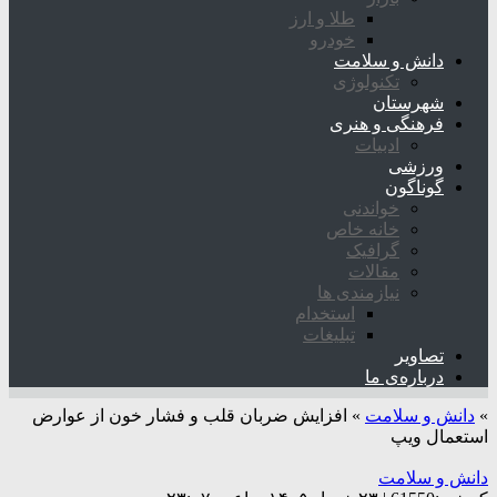
طلا و ارز
خودرو
دانش و سلامت
تکنولوژی
شهرستان
فرهنگی و هنری
ادبیات
ورزشی
گوناگون
خواندنی
خانه خاص
گرافیک
مقالات
نیازمندی ها
استخدام
تبلیغات
تصاویر
درباره‌ی ما
»
دانش و سلامت
»
افزایش ضربان قلب و فشار خون از عوارض
استعمال ویپ
دانش و سلامت