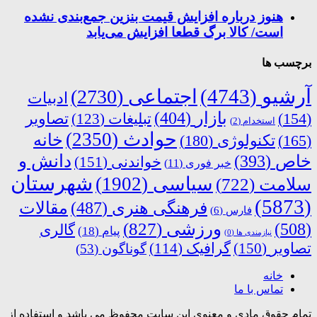
هنوز درباره افزایش قیمت بنزین جمع‌بندی نشده
است/ کالا برگ قطعا افزایش می‌یابد
برچسب ها
آرشیو
(4743)
اجتماعی
(2730)
ادبیات
بازار
(404)
(154)
تبلیغات
(123)
تصاویر
استخدام
(2)
حوادث
(2350)
خانه
(165)
تکنولوژی
(180)
دانش و
خاص
(393)
خواندنی
(151)
خبر فوری
(11)
شهرستان
سیاسی
(1902)
سلامت
(722)
(5873)
فرهنگی هنری
(487)
مقالات
فارس
(6)
ورزشی
(827)
(508)
گالری
پیام
(18)
نیازمندی ها
(0)
تصاویر
(150)
گرافیک
(114)
گوناگون
(53)
خانه
تماس با ما
تمام حقوق مادی و معنوی این سایت محفوظ می باشد و استفاده از