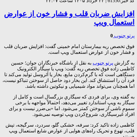
کد خبر:61550 | ۲۳ خرداد ۱۴۰۵ ساعت ۲۳:۰۷
افزایش ضربان قلب و فشار خون از عوارض
استعمال ویپ
پرتو جنوب
0
فوق تخصص ریه بیمارستان امام خمینی گفت: افزایش ضربان قلب
و فشار خون از عوارض استعمال ویپ است.
به گزارش
پرتو جنوب
به نقل از باشگاه خبرنگاران جوان؛ حسین
کاظمی زاده فوق تخصص ریه گفت: ویپ یا سیگار الکترونیک
دستگاهی است که با گرم‌کردن مایع، بخار یا آئروسل تولید می‌کند تا
فرد آن را استنشاق کند. این بخار دود حاصل از سوختن تنباکو نیست،
اما همچنان می‌تواند مواد شیمیایی و نیکوتین داشته باشد.
به گفته وی، برای فردی که سیگاریِ بزرگسال است و کامل از
سیگار به ویپِ استاندارد تغییر می‌دهد، احتمالاً مواجهه با برخی
سمومِ ناشی از سوختن کمتر می‌شود. اما «بی‌ضرر نیست و برای
افراد غیرسیگاری، شروع‌کردن ویپ توصیه نمی‌شود.
کاظمی زاده تاکید کرد: سرفه، خشکی گلو، سردرد، سرگیجه، تپش
قلب، تهوع و تحریک راه‌های هوایی از عوارض شایع‌ استعمال ویپ
هستند.