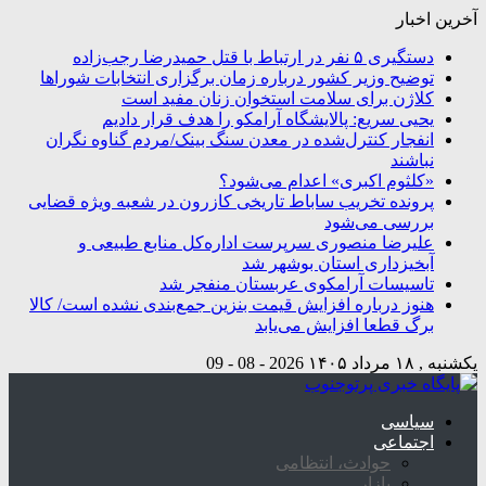
آخرین اخبار
دستگیری ۵ نفر در ارتباط با قتل حمیدرضا رجب‌زاده
توضیح وزیر کشور درباره زمان برگزاری انتخابات شوراها
کلاژن برای سلامت استخوان زنان مفید است
یحیی سریع: پالایشگاه آرامکو را هدف قرار دادیم
انفجار کنترل‌شده در معدن سنگ بینک/مردم گناوه نگران
نباشند
«کلثوم اکبری» اعدام می‌شود؟
پرونده تخریب ساباط تاریخی کازرون در شعبه ویژه قضایی
بررسی می‌شود
علیرضا منصوری سرپرست اداره‌کل منابع طبیعی و
آبخیزداری استان بوشهر شد
تاسیسات آرامکوی عربستان منفجر شد
هنوز درباره افزایش قیمت بنزین جمع‌بندی نشده است/ کالا
برگ قطعا افزایش می‌یابد
یکشنبه , ۱۸ مرداد ۱۴۰۵
2026 - 08 - 09
سیاسی
اجتماعی
حوادث، انتظامی
بازار