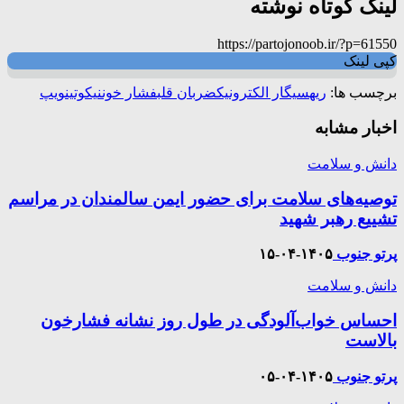
لینک کوتاه نوشته
https://partojonoob.ir/?p=61550
کپی لینک
برچسب ها:
ریه
سیگار الکترونیک
ضربان قلب
فشار خون
نیکوتین
ویپ
اخبار مشابه
دانش و سلامت
توصیه‌های سلامت برای حضور ایمن سالمندان در مراسم
تشییع رهبر شهید
پرتو جنوب
۱۴۰۵-۰۴-۱۵
دانش و سلامت
احساس خواب‌آلودگی در طول روز نشانه فشارخون
بالاست
پرتو جنوب
۱۴۰۵-۰۴-۰۵