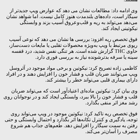
وی ادامه داد: مطالعات نشان می دهد که عوارض ویپ جدیدتر از
سیگار است، داده‌های بلندمدت هنوز کامل نیست. اما شواهد نشان
می‌دهد می‌تواند به ریه و قلب‌وعروق آسیب بزند و وابستگی
نیکوتینی ایجاد کند.
فوق تخصص ریه افزود: بررسی ها نشان می دهد که نوعی آسیب
ریوی مرتبط با ویپ به‌ویژه محصولات تقلبی یا مایعات دست‌ساز،
حاوی THC گزارش شده است. هر تنگی نفس شدید، درد قفسه
سینه یا سرفه بدترشونده نیاز به بررسی فوری دارد.
کاظمی زاده تصریح کرد: نیکوتین و برخی مواد موجود در آئروسل
ویپ می‌توانند ضربان قلب و فشار خون را افزایش دهند و در افراد
دارای بیماری قلبی می‌تواند خطر را بیشتر کند.
وی بیان کرد: نیکوتین ماده‌ای اعتیادآور است که می‌تواند ضربان
قلب و فشار خون را بالا ببرد، وابستگی ایجاد کند و در نوجوانان روی
رشد مغز اثر منفی بگذارد.
فوق تخصص ریه تاکید کرد: نیکوتین موجود در ویپ می‌تواند روی
توجه، یادگیری و کنترل تکانه‌ها اثر بگذارد و احتمال وابستگی و حتی
رفتن به سمت سیگار را افزایش دهد. طعم‌های جذاب هم شروع
مصرف را آسان‌تر می‌کند.