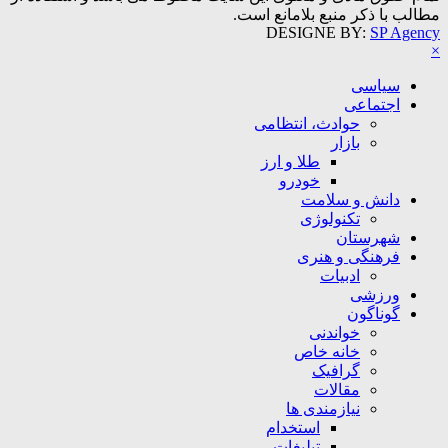
مطالب با ذکر منبع بلامانع است.
DESIGNE BY:
SP Agency
×
سیاسی
اجتماعی
حوادث، انتظامی
بازار
طلا و ارز
خودرو
دانش و سلامت
تکنولوژی
شهرستان
فرهنگی و هنری
ادبیات
ورزشی
گوناگون
خواندنی
خانه خاص
گرافیک
مقالات
نیازمندی ها
استخدام
تبلیغات