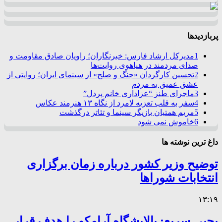
پربازدیدها
1
مدیرکل ارشاد فارس: خبرنگاران؛ راویان صادق مقاومت و
صدای مردمند در هیاهوی روایت‌ها
2
تحسین کارگردان «جنگ و صلح» از سینمای ایران؛ روایتی از
عشق عمیق به مردم
3
ماجرای طنز “عزاداری خانم پردل”
4
سفر به قلب تعزیه لامرد از نگاه ۱۳ هنرمند عکاس
5
مریم همتیان بازیگر سینما و تئاتر درگذشت
6
خاموش نمی شود
داغ ترین نوشته ها
توضیح وزیر کشور درباره زمان برگزاری
انتخابات شوراها
۱۳:۱۹
یحیی سریع: پالایشگاه آرامکو را هدف قرار