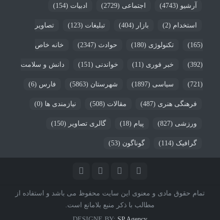
آرشیو
(4743)
اجتماعی
(2729)
ادبیات
(154)
استخدام
(2)
بازار
(404)
تبلیغات
(123)
تصاویر
(165)
تکنولوژی
(180)
حوادث
(2347)
خانه خاص
(392)
خبر فوری
(11)
خواندنی
(151)
دانش و سلامت
(721)
سیاسی
(1897)
شهرستان
(5863)
فارس
(6)
فرهنگی هنری
(487)
مقالات
(508)
نیازمندی ها
(0)
ورزشی
(827)
پیام
(18)
گالری تصاویر
(150)
گرافیک
(114)
گوناگون
(53)
تمام حقوق مادی و معنوی این سایت محفوظ می باشد و استفاده از
مطالب با ذکر منبع بلامانع است.
DESIGNE BY:
SP Agency