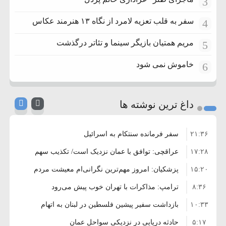
3
سفر به قلب تعزیه لامرد از نگاه ۱۳ هنرمند عکاس
4
مریم همتیان بازیگر سینما و تئاتر درگذشت
5
خاموش نمی شود
6
داغ ترین نوشته ها
۲۱:۳۶
سفر فرمانده سنتکام به اسرائیل
۱۷:۲۸
عراقچی: توافق با عمان نزدیک است/ تکذیب سهم
۱۵:۲۰
۱۱ درصدی ایران از خزر
پزشکیان: امروز مهم‌ترین نگرانی‌ام معیشت مردم
۸:۳۶
است
ترامپ: مذاکرات با تهران خوب پیش می‌رود
۱۰:۳۳
بازداشت سفیر پیشین فلسطین در لبنان به اتهام
۵:۱۷
فساد و اختلاس اموال
حادثه دریایی در نزدیکی سواحل عمان