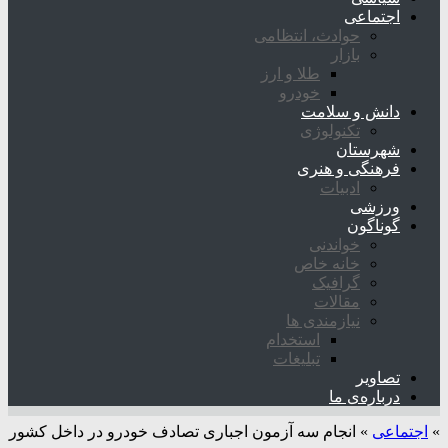
اجتماعی
حوادث، انتظامی
بازار
طلا و ارز
خودرو
دانش و سلامت
تکنولوژی
شهرستان
فرهنگی و هنری
ادبیات
ورزشی
گوناگون
خواندنی
خانه خاص
گرافیک
مقالات
نیازمندی ها
استخدام
تبلیغات
تصاویر
درباره‌ی ما
»
اجتماعی
»
انجام سه آزمون اجباری تصادف خودرو در داخل کشور