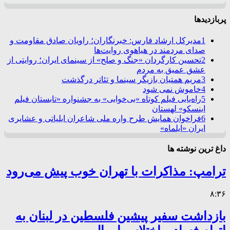
پربازدیدها
1
مدیرکل ارشاد فارس: خبرنگاران؛ راویان صادق مقاومت و
صدای مردمند در هیاهوی روایت‌ها
2
تحسین کارگردان «جنگ و صلح» از سینمای ایران؛ روایتی از
عشق عمیق به مردم
3
مریم همتیان بازیگر سینما و تئاتر درگذشت
4
خاموش نمی شود
5
راه‌یابی فیلم کوتاه «بی‌خوابی» به جشنواره «تابستان فیلم
اینسکو» لهستان
6
فراخوان همایش طرح واره ملی شاعران ایلیاتی و عشایری
ایران «ایلماه»
داغ ترین نوشته ها
ترامپ: مذاکرات با تهران خوب پیش می‌رود
۸:۳۶
بازداشت سفیر پیشین فلسطین در لبنان به