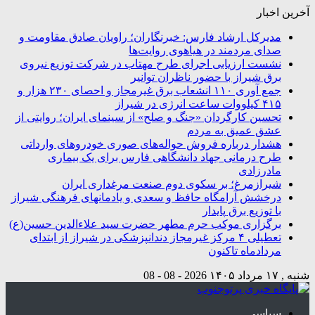
آخرین اخبار
مدیرکل ارشاد فارس: خبرنگاران؛ راویان صادق مقاومت و
صدای مردمند در هیاهوی روایت‌ها
نشست ارزیابی اجرای طرح مهتاب در شرکت توزیع نیروی
برق شیراز با حضور ناظران توانیر
جمع آوری ۱۱۰ انشعاب برق غیرمجاز و احصای ۲۳۰ هزار و
۴۱۵ کیلووات ساعت انرژی در شیراز
تحسین کارگردان «جنگ و صلح» از سینمای ایران؛ روایتی از
عشق عمیق به مردم
هشدار درباره فروش حواله‌های صوری خودروهای وارداتی
طرح درمانی جهاد دانشگاهی فارس برای یک بیماری
مادرزادی
شیرازمرغ؛ بر سکوی دوم صنعت مرغداری ایران
درخشش آرامگاه‌ حافظ و سعدی و یادمانهای فرهنگی شیراز
با توزیع برق پایدار
برگزاری موکب حرم مطهر حضرت سید علاءالدین حسین(ع)
تعطیلی ۴ مرکز غیرمجاز دندانپزشکی در شیراز از ابتدای
مردادماه تاکنون
شنبه , ۱۷ مرداد ۱۴۰۵
2026 - 08 - 08
سیاسی