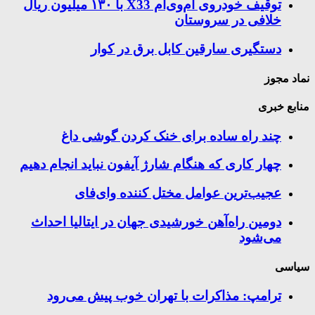
توقیف خودروی ام‌وی‌ام X33 با ۱۳۰ میلیون ریال
خلافی در سروستان
دستگیری سارقین کابل برق در کوار
نماد مجوز
منابع خبری
چند راه‌ ساده برای خنک کردن گوشی داغ
چهار کاری که هنگام شارژ آیفون نباید انجام دهیم
عجیب‌ترین عوامل مختل کننده وای‌فای
دومین راه‌آهن خورشیدی جهان در ایتالیا احداث
می‌شود
سیاسی
ترامپ: مذاکرات با تهران خوب پیش می‌رود