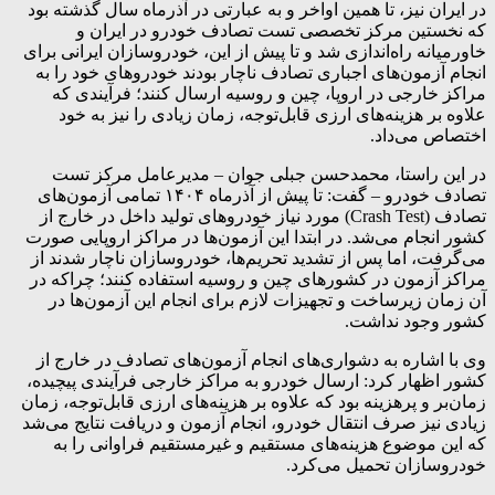
در ایران نیز، تا همین اواخر و به عبارتی در آذرماه سال گذشته بود
که نخستین مرکز تخصصی تست تصادف خودرو در ایران و
خاورمیانه راه‌اندازی شد و تا پیش از این، خودروسازان ایرانی برای
انجام آزمون‌های اجباری تصادف ناچار بودند خودروهای خود را به
مراکز خارجی در اروپا، چین و روسیه ارسال کنند؛ فرآیندی که
علاوه بر هزینه‌های ارزی قابل‌توجه، زمان زیادی را نیز به خود
اختصاص می‌داد.
در این راستا، محمدحسن جبلی جوان – مدیرعامل مرکز تست
تصادف خودرو – گفت: تا پیش از آذرماه ۱۴۰۴ تمامی آزمون‌های
تصادف (Crash Test) مورد نیاز خودروهای تولید داخل در خارج از
کشور انجام می‌شد. در ابتدا این آزمون‌ها در مراکز اروپایی صورت
می‌گرفت، اما پس از تشدید تحریم‌ها، خودروسازان ناچار شدند از
مراکز آزمون در کشورهای چین و روسیه استفاده کنند؛ چراکه در
آن زمان زیرساخت و تجهیزات لازم برای انجام این آزمون‌ها در
کشور وجود نداشت.
وی با اشاره به دشواری‌های انجام آزمون‌های تصادف در خارج از
کشور اظهار کرد: ارسال خودرو به مراکز خارجی فرآیندی پیچیده،
زمان‌بر و پرهزینه بود که علاوه بر هزینه‌های ارزی قابل‌توجه، زمان
زیادی نیز صرف انتقال خودرو، انجام آزمون و دریافت نتایج می‌شد
که این موضوع هزینه‌های مستقیم و غیرمستقیم فراوانی را به
خودروسازان تحمیل می‌کرد.