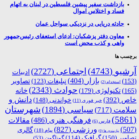
بازداشت سفیر پیشین فلسطین در لبنان به اتهام
فساد و اختلاس اموال
حادثه دریایی در نزدیکی سواحل عمان
معاون دفتر پزشکیان: ادعای استعفای رئیس‌جمهور
واهی و کذب محض است
برچسب ها
آرشیو
(4743)
اجتماعی
(2727)
ادبیات
بازار
(404)
(153)
تبلیغات
(123)
تصاویر
استخدام
(2)
حوادث
(2343)
خانه
(165)
تکنولوژی
(179)
دانش و
خاص
(392)
خواندنی
(148)
خبر فوری
(11)
شهرستان
سیاسی
(1894)
سلامت
(717)
(5861)
فرهنگی هنری
(486)
مقالات
فارس
(6)
ورزشی
(827)
(507)
گالری
پیام
(18)
نیازمندی ها
(0)
تصاویر
(150)
گرافیک
(114)
گوناگون
(53)