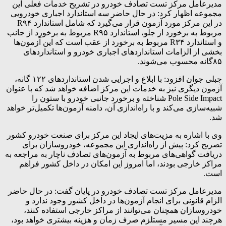
مدیرعامل مرکز تست تصادف خودرو در تشریح خدمات فعلی این
مجموعه اظهار کرد: در حال حاضر سه استاندارد اجباری خودرویی
در این مرکز مورد آزمون قرار می‌گیرد که شامل استاندارد R۹۴
مربوط به برخورد از جلو، استاندارد R۹۵ مربوط به برخورد از جانب
و استاندارد R۳۴ مربوط به برخورد از عقب است که این آزمون‌ها
بخشی از الزامات استانداردهای اجباری خودرو و استانداردهای
۸۵گانه محسوب می‌شوند.
جبلی جوان افزود: با ابلاغ و اجرایی شدن استانداردهای ۱۲۲ گانه،
آزمون دیگری نیز به خدمات این مرکز اضافه خواهد شد که با عنوان
Pole Side Impact شناخته و برخورد جانبی خودرو با ستون را
شبیه‌سازی می‌کند و با راه‌اندازی آن، دامنه آزمون‌ها تکمیل‌تر خواهد
شد.
وی با اشاره به مزیت‌های ایجاد این مرکز برای صنعت خودرو کشور
تصریح کرد: پیش از راه‌اندازی این مجموعه، خودروسازان برای
دریافت گواهی‌های مربوط به آزمون‌های تصادف ناچار به مراجعه به
مراکز خارجی بودند، اما امروز این امکان در داخل کشور فراهم
است.
مدیرعامل مرکز تست تصادف خودرو در پایان گفت: در حال حاضر
الزام قانونی برای انجام آزمون‌ها در داخل کشور وجود ندارد و
خودروسازان همچنان می‌توانند از مراکز خارجی استفاده کنند،
هرچند این مسیر مستلزم صرف زمان و هزینه بیشتری خواهد بود،