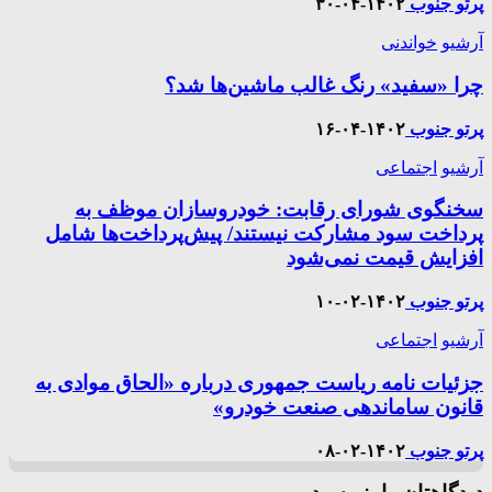
پرتو جنوب
۱۴۰۲-۰۴-۳۰
آرشیو
خواندنی
چرا «سفید» رنگ غالب ماشین‌ها شد؟
پرتو جنوب
۱۴۰۲-۰۴-۱۶
آرشیو
اجتماعی
سخنگوی شورای رقابت: خودروسازان موظف به
پرداخت سود مشارکت نیستند/ پیش‌پرداخت‌ها شامل
افزایش قیمت نمی‌شود
پرتو جنوب
۱۴۰۲-۰۲-۱۰
آرشیو
اجتماعی
جزئیات نامه ریاست جمهوری درباره «الحاق موادی به
قانون ساماندهی صنعت خودرو»
پرتو جنوب
۱۴۰۲-۰۲-۰۸