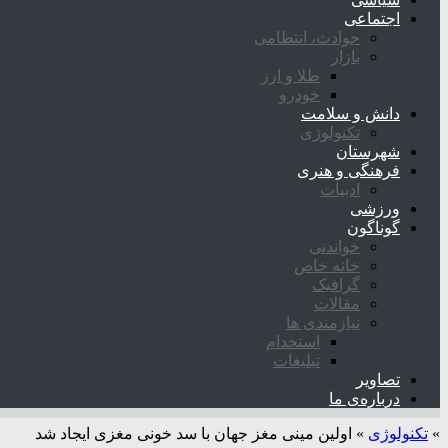
اجتماعی
حوادث، انتظامی
بازار
طلا و ارز
خودرو
دانش و سلامت
تکنولوژی
شهرستان
فرهنگی و هنری
ادبیات
ورزشی
گوناگون
خواندنی
خانه خاص
گرافیک
مقالات
نیازمندی ها
استخدام
تبلیغات
تصاویر
درباره‌ی ما
»
تکنولوژی
»
اولین مینی مغز جهان با سد خونی مغزی ایجاد شد