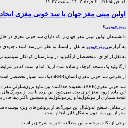
کد خبر:25104 | ۲ خرداد ۱۴۰۳ ساعت ۱۲:۲۷
اولین مینی مغز جهان با سد خونی مغزی ایجاد
پرتو جنوب
0
دانشمندان اولین مینی مغز جهان را که دارای سد خونی مغزی در حال ک
به گزارش
پرتو جنوب
به نقل از ایسنا، به نظر می‌رسد کشف جدیدی د
به نقل از آی‌ای، متخصصان ارگانوئید در بیمارستان کودکان سینسیناتی، 
ارگانوئید یک نسخه کوچک و ساده شده از یک اندام است که در شرایط آ
از طرفی سد خونی-مغزی انسان(hBBB) یک سد بسیار تخصصی است و به تنظیم عبور خون و تقسیم سیستم عصبی مرکزی(CNS) کمک می‌کند.
سد خونی مغزی(BBB) محدوده جداکننده بین مایع بر
این ماده درون مغز اثری دیده نمی‌شود. این پرده یا سد از مویرگ‌های
نتیجه بسیاری از مولکول‌ها و ریزمولکول‌ها و همچنین باکتری‌ها قادر 
در مقابل، سطح اندوتلیال این مویرگ‌ها از پروتئین‌های ویژه پوشیده 
مغز از این سد بدون مشکل قابل انجام است.
برخی از نکات برجسته این مطالعه اخیر به شرح زیر است: