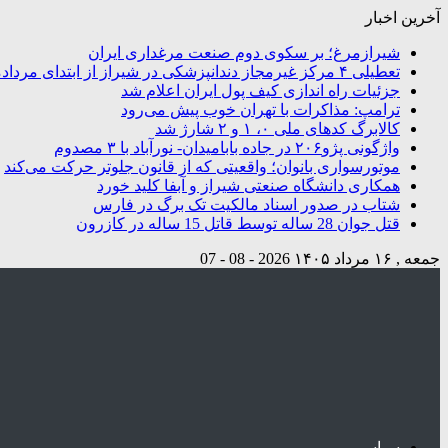
آخرین اخبار
شیرازمرغ؛ بر سکوی دوم صنعت مرغداری ایران
تعطیلی ۴ مرکز غیرمجاز دندانپزشکی در شیراز از ابتدای مردادماه تاکنون
جزئیات راه اندازی کیف پول ایران اعلام شد
ترامپ: مذاکرات با تهران خوب پیش می‌رود
کالابرگ کدهای ملی ۰، ۱ و ۲ شارژ شد
واژگونی پژو۲۰۶ در جاده بابامیدان- نورآباد با ۳ مصدوم
موتورسواری بانوان؛ واقعیتی که از قانون جلوتر حرکت می‌کند
همکاری دانشگاه صنعتی شیراز و آبفا کلید خورد
شتاب در صدور اسناد مالکیت تک برگ در فارس
قتل جوان 28 ساله توسط قاتل 15 ساله در کازرون
جمعه , ۱۶ مرداد ۱۴۰۵
2026 - 08 - 07
سیاسی