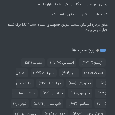
یحیی سریع: پالایشگاه آرامکو را هدف قرار دادیم
تاسیسات آرامکوی عربستان منفجر شد
هنوز درباره افزایش قیمت بنزین جمع‌بندی نشده است/ کالا برگ قطعا
افزایش می‌یابد
برچسب ها
آرشیو
(4743)
اجتماعی
(2730)
ادبیات
(154)
استخدام
(2)
بازار
(404)
تبلیغات
(123)
تصاویر
(165)
تکنولوژی
(180)
حوادث
(2350)
خانه خاص
(393)
خبر فوری
(11)
خواندنی
(151)
دانش و سلامت
(722)
سیاسی
(1902)
شهرستان
(5873)
فارس
(6)
فرهنگی هنری
(487)
مقالات
(508)
نیازمندی ها
(0)