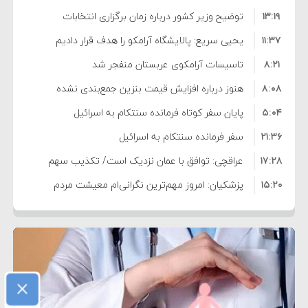
۱۳:۱۹
توضیح وزیر کشور درباره زمان برگزاری انتخابات
۱۱:۳۷
شوراها
یحیی سریع: پالایشگاه آرامکو را هدف قرار دادیم
۸:۲۱
تاسیسات آرامکوی عربستان منفجر شد
۸:۰۸
هنوز درباره افزایش قیمت بنزین جمع‌بندی نشده
۵:۰۴
است/ کالا برگ قطعا افزایش می‌یابد
پایان سفر کوتاه فرمانده سنتکام به اسرائیل
۲۱:۳۶
سفر فرمانده سنتکام به اسرائیل
۱۷:۲۸
عراقچی: توافق با عمان نزدیک است/ تکذیب سهم
۱۵:۲۰
۱۱ درصدی ایران از خزر
پزشکیان: امروز مهم‌ترین نگرانی‌ام معیشت مردم
۸:۳۶
است
ترامپ: مذاکرات با تهران خوب پیش می‌رود
۱۰:۳۳
بازداشت سفیر پیشین فلسطین در لبنان به اتهام
۵:۱۷
فساد و اختلاس اموال
حادثه دریایی در نزدیکی سواحل عمان
×
۴:۴۱
معاون دفتر پزشکیان: ادعای استعفای رئیس‌جمهور
۲۰:۳۹
واهی و کذب محض است
زمان و تاریخ مذاکرات آمریکا و ایران هنوز نهایی