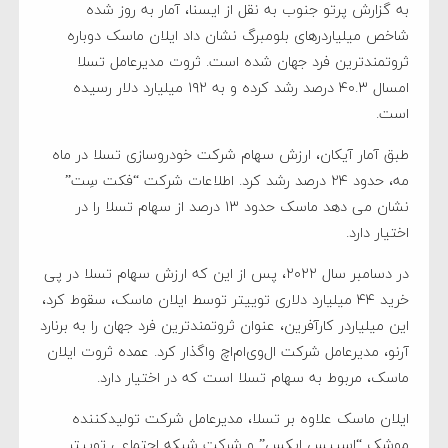
به گزارش پرتو جنوب به نقل از ایسنا، آمار به روز شده
شاخص میلیاردرهای بلومبرگ نشان داد ایلان ماسک دوباره
ثروتمندترین فرد جهان شده است. ثروت مدیرعامل تسلا
امسال ۴۰.۳ درصد رشد کرده و به ۱۹۲ میلیارد دلار رسیده
است.
طبق آمار آیکان، ارزش سهام شرکت خودروسازی تسلا در ماه
مه، حدود ۲۴ درصد رشد کرد. اطلاعات شرکت “فکت سِت”
نشان می دهد ماسک حدود ۱۳ درصد از سهام تسلا را در
اختیار دارد.
در دسامبر سال ۲۰۲۲، پس از این که ارزش سهام تسلا در پی
خرید ۴۴ میلیارد دلاری توییتر توسط ایلان ماسک، سقوط کرد،
این میلیاردر کارآفرین، عنوان ثروتمندترین فرد جهان را به برنارد
آرنو، مدیرعامل شرکت ال‌وی‌ام‌اچ واگذار کرد. عمده ثروت ایلان
ماسک، مربوط به سهام تسلا است که در اختیار دارد.
ایلان ماسک علاوه بر تسلا، مدیرعامل شرکت تولیدکننده
موشک “اسپیس ایکس” و شرکت شبکه اجتماعی توییتر