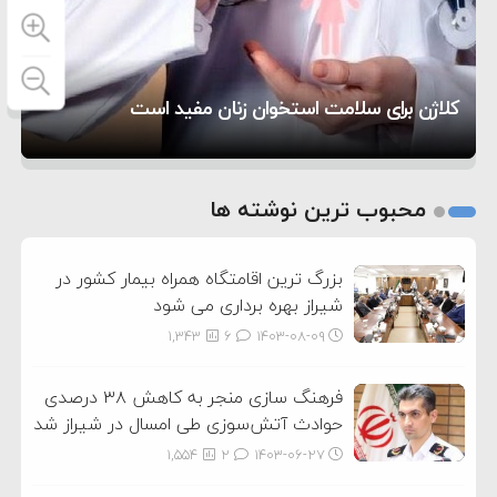
۶:۵۰
نشده است
وزیر جنگ آمریکا: ماشین جنگی ما آماده حمله
تحسین کارگردان «جنگ و صلح» از سینمای ایران؛ روایتی
۶:۲۱
نظامی علیه ایران است
موافقت ترامپ با لغو حمله به ایران
از عشق عمیق به مردم
کمک خورشید به رفع ناترازی برق
کلاژن برای سلامت استخوان زنان مفید است
1
2
محبوب ترین نوشته ها
3
بزرگ ترین اقامتگاه همراه بیمار کشور در
شیراز بهره برداری می شود
1,343
6
۱۴۰۳-۰۸-۰۹
فرهنگ سازی منجر به کاهش ۳۸ درصدی
حوادث آتش‌سوزی طی امسال در شیراز شد
1,554
2
۱۴۰۳-۰۶-۲۷