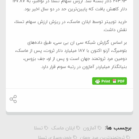
۲۰۳.۹۳ دلار بسته شد. ارزش سهام تسلا در نوامبر، به ۱۶۷.۸۷
دلار کاهش یافت که پایین‌ترین حد در دو سال اخیر بود.
خرید توییتر توسط ایلان ماسک، در ریزش ارزش سهام تسلا،
نقش داشت.
بر اساس گزارش شبکه سی ان بی سی، طبق داده‌های
بلومبرگ، آرنو اکنون با ۱۸۷ میلیارد دلار ثروت، پس از ماسک،
دومین مرد ثروتمند جهان است و پس از او، جف بزوس،
بنیانگذار میلیاردر آمازون در رتبه سوم قرار دارد.
برچسب ها:
آمازون
ایلان ماسک
تسلا
ثروتمندترین مرد جهان
خودروسازی تسلا