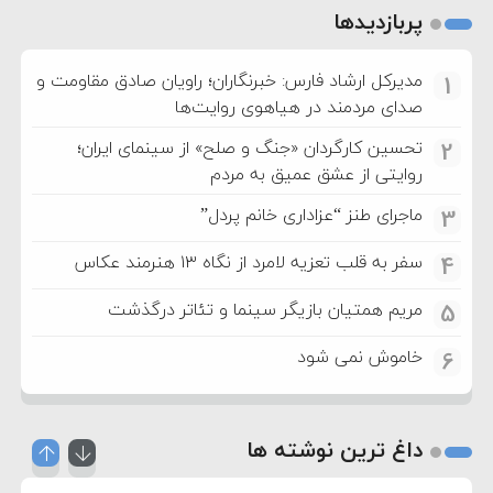
پربازدیدها
مدیرکل ارشاد فارس: خبرنگاران؛ راویان صادق مقاومت و
1
صدای مردمند در هیاهوی روایت‌ها
تحسین کارگردان «جنگ و صلح» از سینمای ایران؛
2
روایتی از عشق عمیق به مردم
ماجرای طنز “عزاداری خانم پردل”
3
سفر به قلب تعزیه لامرد از نگاه ۱۳ هنرمند عکاس
4
مریم همتیان بازیگر سینما و تئاتر درگذشت
5
خاموش نمی شود
6
داغ ترین نوشته ها