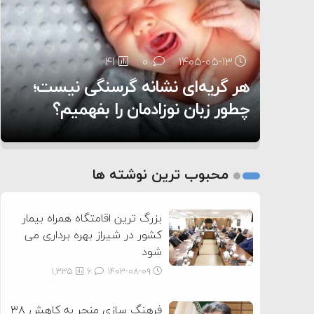
۶:۰۵
41
29
0
0
۱۴۰۵-۰۵-۱۳
۱۴۰۵-۰۵-۱۲
هر گریه‌ای نشانه گرسنگی نیست؛
تغذیه پدر می‌تواند بر سلامت نوزاد
14
0
۱۴۰۵-۰۵-۱۲
تأثیر بگذارد
روی دیگر زندگی
چطور زبان نوزادمان را بفهمیم؟
1
2
محبوب ترین نوشته ها
3
بزرگ ترین اقامتگاه همراه بیمار
کشور در شیراز بهره برداری می
شود
1,335
6
۱۴۰۳-۰۸-۰۹
فرهنگ سازی منجر به کاهش ۳۸