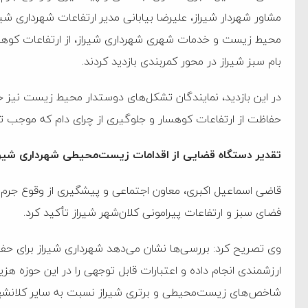
‌جمهور واهی و کذب محض
مشاور شهردار شیراز، علیرضا بیابانی مدیر ارتفاعات شهرداری 
ایی نشده است
محیط زیست و خدمات شهری شهرداری شیراز، از ارتفاعات کوهستا
نظامی علیه ایران است
بام سبز شیراز در محور کمربندی بازدید کردند.
در این بازدید، نمایندگان تشکل‌های دوستدار محیط زیست نیز ح
هی با آمریکا
حفاظت از ارتفاعات کوهسار و جلوگیری از چرای دام که موجب ت
به دیوانگی آمریکا داریم
تقدیر دستگاه قضایی از اقدامات زیست‌محیطی شهرداری شیر
کرد
قاضی اسماعیل اکبری، معاون اجتماعی و پیشگیری از وقوع جرم
فته و متوقف شدند
فضای سبز و ارتفاعات پیرامونی کلان‌شهر شیراز تأکید کرد.
امل حماس شد
وی تصریح کرد: بررسی‌ها نشان می‌دهد شهرداری شیراز برای حف
 کمک به آمریکا در حملات به
ارزشمندی انجام داده و اعتبارات قابل توجهی را در این حوزه هز
اسخ سختی خواهند گرفت
شاخص‌های زیست‌محیطی و برتری شیراز نسبت به سایر کلانشهره