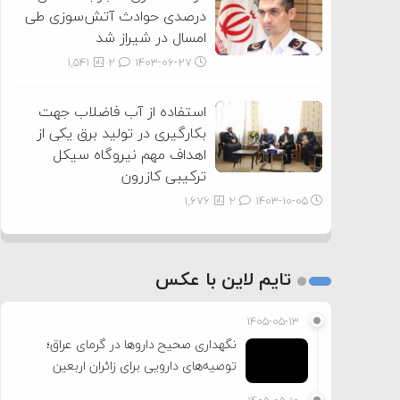
درصدی حوادث آتش‌سوزی طی
امسال در شیراز شد
1,541
2
۱۴۰۳-۰۶-۲۷
استفاده از آب فاضلاب جهت
بکارگیری در تولید برق یکی از
اهداف مهم نیروگاه سیکل
ترکیبی کازرون
1,676
2
۱۴۰۳-۱۰-۰۵
تایم لاین با عکس
۱۴۰۵-۰۵-۱۳
نگهداری صحیح داروها در گرمای عراق؛
توصیه‌های دارویی برای زائران اربعین