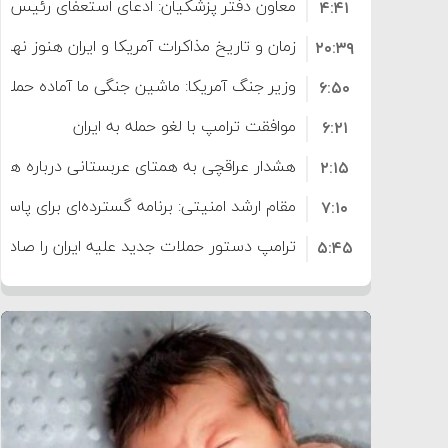
معاون دفتر پزشکیان: ادعای استعفای رئیس
۴:۴۱
است
زمان و تاریخ مذاکرات آمریکا و ایران هنوز نه
۲۰:۳۹
وزیر جنگ آمریکا: ماشین جنگی ما آماده حمله 
۶:۵۰
موافقت ترامپ با لغو حمله به ایران
۶:۲۱
هشدار عراقچی به همتای عربستانی درباره همرا
۲:۱۵
مقام ارشد امنیتی: برنامه گسترده‌ای برای پاسخ 
۷:۱۰
ترامپ دستور حملات جدید علیه ایران را صادر 
۵:۴۵
سپاه: دو نفتکش متخلف مورد اصابت قرار گر
۱۲:۵۹
ترامپ مدعی توافق تاریخی برای خلع سلاح ک
۸:۵۷
اعتراض عراقچی به همتای بلغارستانی به دلیل
۱۶:۱۹
ایران
کشورهایی که به متجاوزان کمک می کنند پ
۱۰:۱۵
سنتکام پایان تجاوز جدید به ایران را اعلام کرد