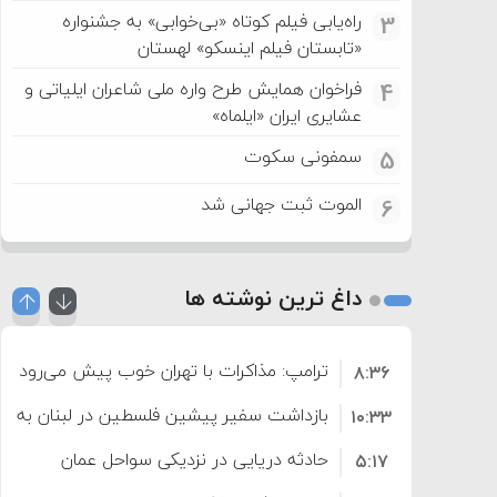
راه‌یابی فیلم کوتاه «بی‌خوابی» به جشنواره
3
«تابستان فیلم اینسکو» لهستان
فراخوان همایش طرح واره ملی شاعران ایلیاتی و
4
عشایری ایران «ایلماه»
سمفونی سکوت
5
الموت ثبت جهانی شد
6
داغ ترین نوشته ها
ترامپ: مذاکرات با تهران خوب پیش می‌رود
۸:۳۶
بازداشت سفیر پیشین فلسطین در لبنان به اته
۱۰:۳۳
حادثه دریایی در نزدیکی سواحل عمان
۵:۱۷