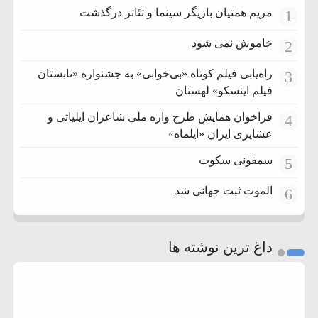
مریم همتیان بازیگر سینما و تئاتر درگذشت
1
خاموش نمی شود
2
راه‌یابی فیلم کوتاه «بی‌خوابی» به جشنواره «تابستان
3
فیلم اینسکو» لهستان
فراخوان همایش طرح واره ملی شاعران ایلیاتی و
4
عشایری ایران «ایلماه»
سمفونی سکوت
5
الموت ثبت جهانی شد
6
داغ ترین نوشته ها