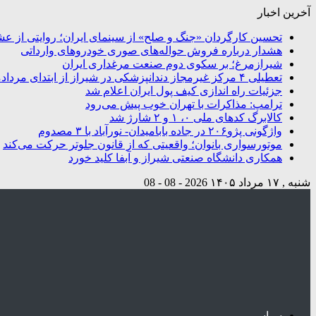
آخرین اخبار
تحسین کارگردان «جنگ و صلح» از سینمای ایران؛ روایتی از ع
هشدار درباره فروش حواله‌های صوری خودروهای وارداتی
شیرازمرغ؛ بر سکوی دوم صنعت مرغداری ایران
تعطیلی ۴ مرکز غیرمجاز دندانپزشکی در شیراز از ابتدای مردادماه تاکنون
جزئیات راه اندازی کیف پول ایران اعلام شد
ترامپ: مذاکرات با تهران خوب پیش می‌رود
کالابرگ کدهای ملی ۰، ۱ و ۲ شارژ شد
واژگونی پژو۲۰۶ در جاده بابامیدان- نورآباد با ۳ مصدوم
موتورسواری بانوان؛ واقعیتی که از قانون جلوتر حرکت می‌کند
همکاری دانشگاه صنعتی شیراز و آبفا کلید خورد
شنبه , ۱۷ مرداد ۱۴۰۵
2026 - 08 - 08
سیاسی