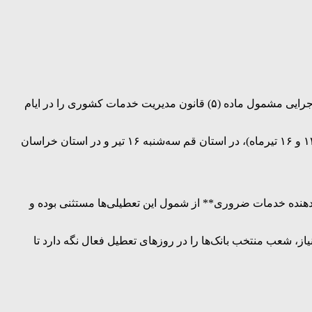
به نقل از باشگاه خبرنگاران جوان؛ سازمان اداری و استخدامی کشور با صدور بخشنامه‌ای، نحوه فعالیت دستگاه‌های اجرایی مشمول ماده (۵) قانون مدیریت خدمات کشوری را در ایام
بر اساس این بخشنامه، روز دوشنبه ۱۵ تیر در سراسر کشور تعطیل است. همچنین در استان تهران، روزهای شنبه، یکشنبه و سه‌شنبه (۱۳، ۱۴ و ۱۶ تیرماه)، در استان قم سه‌شنبه ۱۶ تیر و در استان خراسان
ه‌دهنده خدمات ضروری** از شمول این تعطیلی‌ها مستثنی بوده و
ز، شعب منتخب بانک‌ها را در روزهای تعطیل فعال نگه دارد تا