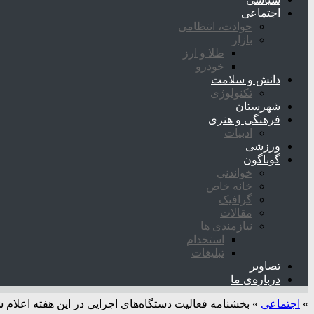
اجتماعی
حوادث، انتظامی
بازار
طلا و ارز
خودرو
دانش و سلامت
تکنولوژی
شهرستان
فرهنگی و هنری
ادبیات
ورزشی
گوناگون
خواندنی
خانه خاص
گرافیک
مقالات
نیازمندی ها
استخدام
تبلیغات
تصاویر
درباره‌ی ما
»
اجتماعی
»
بخشنامه فعالیت دستگاه‌های اجرایی در این هفته اعلام 