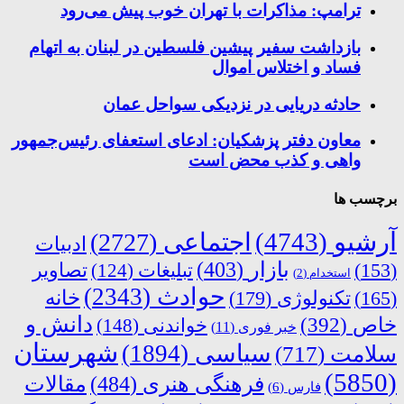
ترامپ: مذاکرات با تهران خوب پیش می‌رود
بازداشت سفیر پیشین فلسطین در لبنان به اتهام
فساد و اختلاس اموال
حادثه دریایی در نزدیکی سواحل عمان
معاون دفتر پزشکیان: ادعای استعفای رئیس‌جمهور
واهی و کذب محض است
برچسب ها
آرشیو
(4743)
اجتماعی
(2727)
ادبیات
بازار
(403)
(153)
تبلیغات
(124)
تصاویر
استخدام
(2)
حوادث
(2343)
خانه
(165)
تکنولوژی
(179)
دانش و
خاص
(392)
خواندنی
(148)
خبر فوری
(11)
شهرستان
سیاسی
(1894)
سلامت
(717)
(5850)
فرهنگی هنری
(484)
مقالات
فارس
(6)