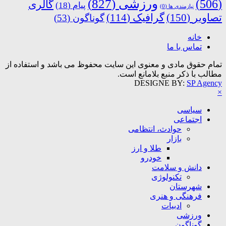
ورزشی
(827)
(506)
گالری
پیام
(18)
نیازمندی ها
(0)
تصاویر
(150)
گرافیک
(114)
گوناگون
(53)
خانه
تماس با ما
تمام حقوق مادی و معنوی این سایت محفوظ می باشد و استفاده از
مطالب با ذکر منبع بلامانع است.
DESIGNE BY:
SP Agency
×
سیاسی
اجتماعی
حوادث، انتظامی
بازار
طلا و ارز
خودرو
دانش و سلامت
تکنولوژی
شهرستان
فرهنگی و هنری
ادبیات
ورزشی
گوناگون