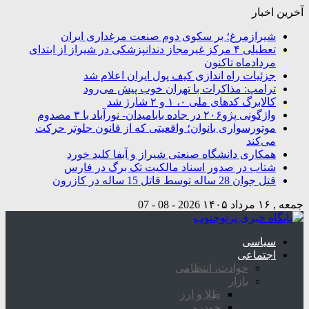
آخرین اخبار
شیرازمرغ؛ بر سکوی دوم صنعت مرغداری ایران
تعطیلی ۴ مرکز غیرمجاز دندانپزشکی در شیراز از ابتدای
مردادماه تاکنون
جزئیات راه اندازی کیف پول ایران اعلام شد
ترامپ: مذاکرات با تهران خوب پیش می‌رود
کالابرگ کدهای ملی ۰، ۱ و ۲ شارژ شد
واژگونی پژو۲۰۶ در جاده بابامیدان- نورآباد با ۳ مصدوم
موتورسواری بانوان؛ واقعیتی که از قانون جلوتر حرکت
می‌کند
همکاری دانشگاه صنعتی شیراز و آبفا کلید خورد
شتاب در صدور اسناد مالکیت تک برگ در فارس
قتل جوان 28 ساله توسط قاتل 15 ساله در کازرون
جمعه , ۱۶ مرداد ۱۴۰۵
2026 - 08 - 07
سیاسی
اجتماعی
حوادث، انتظامی
بازار
طلا و ارز
خودرو