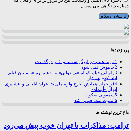
ذخیره نام، ایمیل و وبسایت من در مرورگر برای زمانی که
دوباره دیدگاهی می‌نویسم.
پربازدیدها
1
مریم همتیان بازیگر سینما و تئاتر درگذشت
2
خاموش نمی شود
3
راه‌یابی فیلم کوتاه «بی‌خوابی» به جشنواره «تابستان فیلم
اینسکو» لهستان
4
فراخوان همایش طرح واره ملی شاعران ایلیاتی و عشایری
ایران «ایلماه»
5
سمفونی سکوت
6
الموت ثبت جهانی شد
داغ ترین نوشته ها
ترامپ: مذاکرات با تهران خوب پیش می‌رود