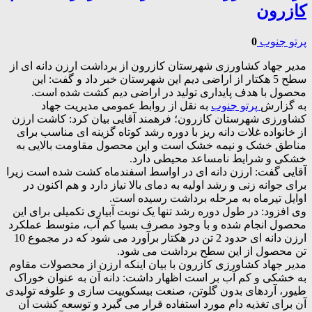
کازرون
پرتو جنوب
0
مدیر جهاد کشاورزی شهرستان کازرون از برداشت ارزن دانه ای از
سطح 5 هکتار از اراضی دیم این شهرستان خبر داد و گفت: این
محصول با هدف پایداری تولید در اراضی دیم کشت شده است.
به گزارش
پرتو جنوب
به نقل از روابط عمومی مدیریت جهاد
کشاورزی شهرستان کازرون؛ فرهمند آقایی بیان کرد: کاشت ارزن
از خانواده غلات دانه ریز با دوره رشد کوتاه گزینه ای مناسب برای
مناطق خشک و نیمه خشک است و این محصول مقاومت بالایی به
خشکی و شرایط نامساعد محیطی دارد.
آقایی گفت: ارزن دانه ای در اواسط اسفندماه کشت شده است زیرا
برای جوانه زنی و رشد اولیه به دمای بالا نیاز دارد و هم اکنون در
اوایل تیرماه به مرحله برداشت رسیده است.
وی افزود: در طول دوره رشد تنها یک نوبت آبیاری تکمیلی برای این
محصول انجام شده و با وجود مصرف بسیا کم آب، متوسط عملکرد
ارزن دانه ای حدود 2 تن در هکتار برآورد می شود که در مجموع 10
تن محصول از این سطح برداشت می شود.
مدیر جهاد کشاورزی کازرون با بیان اینکه ارزن از محصولات مقاوم
به خشکی و کم آب بر است اظهار داشت: دانه آن به عنوان خوراک
طیور، آردهای بدون گلوتن، صنعت بیسکوییت سازی و علوفه تولیدی
آن برای تغذیه دام مورد استفاده قرار می گیرد و توسعه کشت آن