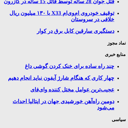
قتل جوان 28 ساله توسط قاتل 15 ساله در کازرون
توقیف خودروی ام‌وی‌ام X33 با ۱۳۰ میلیون ریال
خلافی در سروستان
دستگیری سارقین کابل برق در کوار
نماد مجوز
منابع خبری
چند راه‌ ساده برای خنک کردن گوشی داغ
چهار کاری که هنگام شارژ آیفون نباید انجام دهیم
عجیب‌ترین عوامل مختل کننده وای‌فای
دومین راه‌آهن خورشیدی جهان در ایتالیا احداث
می‌شود
سیاسی