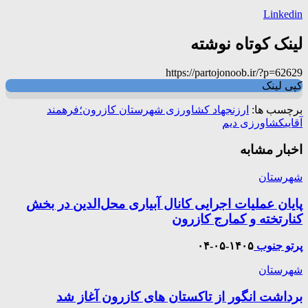
Linkedin
لینک کوتاه نوشته
https://partojonoob.ir/?p=62629
کپی لینک
برچسب ها:
ارزن
جهاد کشاورزی شهرستان کازرون؛
فرهمند
آقایی
کشاورزی دیم
اخبار مشابه
شهرستان
پایان عملیات اجرایی کانال آبیاری محل‌الدین در بخش
کنارتخته و کمارج کازرون
پرتو جنوب
۱۴۰۵-۰۵-۰۴
شهرستان
برداشت انگور از تاکستان های کازرون آغاز شد