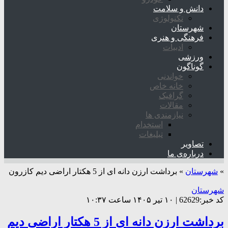
دانش و سلامت
تکنولوژی
شهرستان
فرهنگی و هنری
ادبیات
ورزشی
گوناگون
خواندنی
خانه خاص
گرافیک
مقالات
نیازمندی ها
استخدام
تبلیغات
تصاویر
درباره‌ی ما
»
شهرستان
»
برداشت ارزن دانه ای از 5 هکتار اراضی دیم کازرون
شهرستان
کد خبر:62629 | ۱۰ تیر ۱۴۰۵ ساعت ۱۰:۳۷
برداشت ارزن دانه ای از 5 هکتار اراضی دیم