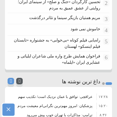
تحسین کارگردان «جنگ و صلح» از سینمای ایران؛
2
روایتی از عشق عمیق به مردم
مریم همتیان بازیگر سینما و تئاتر درگذشت
3
خاموش نمی شود
4
راه‌یابی فیلم کوتاه «بی‌خوابی» به جشنواره «تابستان
5
فیلم اینسکو» لهستان
فراخوان همایش طرح واره ملی شاعران ایلیاتی و
6
عشایری ایران «ایلماه»
داغ ترین نوشته ها
۱۷:۲۸
عراقچی: توافق با عمان نزدیک است/ تکذیب سهم
۱۵:۲۰
۱۱ درصدی ایران از خزر
پزشکیان: امروز مهم‌ترین نگرانی‌ام معیشت مردم
×
۸:۳۶
است
ترامپ: مذاکرات با تهران خوب پیش می‌رود