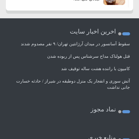
اخرین اخبار سایت
سقوط آسانسور در میدان آرژانتین تهران/ ۹ نفر مصدوم شدند
قتل هولناک مداح سرشناس پس از ربوده شدن
کامیون با راننده هشت ساله توقیف شد
آتش سوزی و انفجار یک منزل دوطبقه در شیراز / حادثه خسارت
جانی نداشت
نماد مجوز
منابع خبری