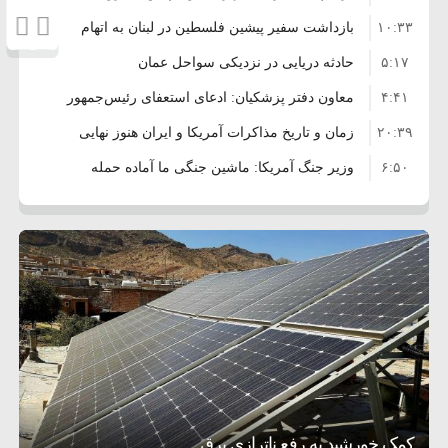
۱۰:۳۳
بازداشت سفیر پیشین فلسطین در لبنان به اتهام
۵:۱۷
فساد و اختلاس اموال
حادثه دریایی در نزدیکی سواحل عمان
۴:۴۱
معاون دفتر پزشکیان: ادعای استعفای رئیس‌جمهور
۲۰:۳۹
واهی و کذب محض است
زمان و تاریخ مذاکرات آمریکا و ایران هنوز نهایی
۶:۵۰
نشده است
وزیر جنگ آمریکا: ماشین جنگی ما آماده حمله
۶:۲۱
نظامی علیه ایران است
موافقت ترامپ با لغو حمله به ایران
۲:۱۵
هشدار عراقچی به همتای عربستانی درباره
۷:۱۰
همراهی با آمریکا
مقام ارشد امنیتی: برنامه گسترده‌ای برای پاسخ به
۵:۴۵
دیوانگی آمریکا داریم
ترامپ دستور حملات جدید علیه ایران را صادر کرد
۱۲:۵۹
سپاه: دو نفتکش متخلف مورد اصابت قرار گرفته
۸:۵۷
و متوقف شدند
ترامپ مدعی توافق تاریخی برای خلع سلاح کامل
تحسین کارگردان «جنگ و صلح» از سینمای ایران؛ روایتی از
۱۶:۱۹
حماس شد
اعتراض عراقچی به همتای بلغارستانی به دلیل
۵ شهر افسانه‌ای هخامنشی که هنوز هم زنده هستند
عشق عمیق به مردم
کمک خورشید به رفع ناترازی برق
کمک به آمریکا در حملات به ایران