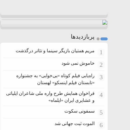
پربازدیدها
مریم همتیان بازیگر سینما و تئاتر درگذشت
1
خاموش نمی شود
2
راه‌یابی فیلم کوتاه «بی‌خوابی» به جشنواره
3
«تابستان فیلم اینسکو» لهستان
فراخوان همایش طرح واره ملی شاعران ایلیاتی
4
و عشایری ایران «ایلماه»
سمفونی سکوت
5
الموت ثبت جهانی شد
6