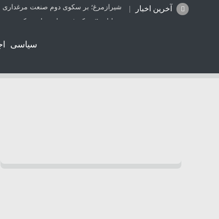
شیرازمرغ؛ بر سکوی دوم صنعت مرغداری ا
آخرین اخبار
تعطیلی ۴ مرکز غیرمجاز دندانپزشکی در شیراز از ابتدای مردادماه تاکنون
جزئیات راه اندازی کیف پول ایران اعلام شد
سیاسی
اج
ترامپ: مذاکرات با تهران خوب پیش می‌رود
کالابرگ کدهای ملی ۰، ۱ و ۲ شارژ شد
واژگونی پژو۲۰۶ در جاده بابامیدان- نورآباد با ۳ مصدوم
موتورسواری بانوان؛ واقعیتی که از قانون ج
همکاری دانشگاه صنعتی شیراز و آبفا کلید خ
شتاب در صدور اسناد مالکیت تک برگ در ف
قتل جوان 28 ساله توسط قاتل 15 ساله در کازرون