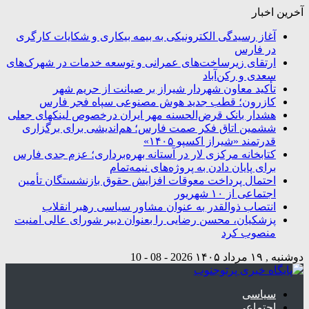
آخرین اخبار
آغاز رسیدگی الکترونیکی به بیمه بیکاری و شکایات کارگری
در فارس
ارتقای زیرساخت‌های عمرانی و توسعه خدمات در شهرک‌های
سعدی و رکن‌آباد
تأکید معاون شهردار شیراز بر صیانت از حریم شهر
کازرون؛ قطب جدید هوش مصنوعی سپاه فجر فارس
هشدار بانک قرض‌الحسنه مهر ایران درخصوص لینکهای جعلی
ششمین اتاق فکر صمت فارس؛ هم‌اندیشی برای برگزاری
قدرتمند «شیراز اکسپو ۱۴۰۵»
کتابخانه مرکزی لار در آستانه بهره‌برداری؛ عزم جدی فارس
برای پایان دادن به پروژه‌های نیمه‌تمام
احتمال پرداخت معوقات افزایش حقوق بازنشستگان تأمین
اجتماعی از ۱۰ شهریور
انتصاب ذوالقدر به عنوان مشاور سیاسی رهبر انقلاب
پزشکیان، محسن رضایی را بعنوان دبیر شورای عالی امنیت
منصوب کرد
دوشنبه , ۱۹ مرداد ۱۴۰۵
2026 - 08 - 10
سیاسی
اجتماعی