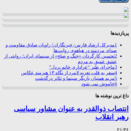
پربازدیدها
1
مدیرکل ارشاد فارس: خبرنگاران؛ راویان صادق مقاومت و
صدای مردمند در هیاهوی روایت‌ها
2
تحسین کارگردان «جنگ و صلح» از سینمای ایران؛ روایتی از
عشق عمیق به مردم
3
ماجرای طنز “عزاداری خانم پردل”
4
سفر به قلب تعزیه لامرد از نگاه ۱۳ هنرمند عکاس
5
مریم همتیان بازیگر سینما و تئاتر درگذشت
6
خاموش نمی شود
داغ ترین نوشته ها
انتصاب ذوالقدر به عنوان مشاور سیاسی
رهبر انقلاب
۲۱:۳۶