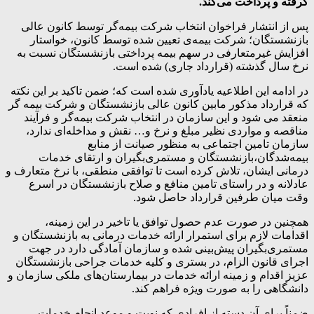
گرفته و پرداخت می‌کند.
پس از انتشار فراخوان انتخاب شرکت بیمه‌گر توسط کانون عالی
بازنشستگان؛ شرکت بیمه‌ی تعیین شده توسط کانون، خواستار
افزایش غیرمتعارفی در سهم بیمه پرداختی بازنشستگان نسبت به
نرخ سال گذشته (قرارداد جاری) شده است.
در ادامه این اطلاعیه یادآوری شده است که؛ ضمن تاکید بر این نکته
که قرارداد مذکور مابین کانون عالی بازنشستگان و شرکت بیمه گر
منعقد می شود و این سازمان در انتخاب شرکت بیمه‌گر و فرآیند
مناقصه و مواردی نظیر مبلغ و نرخ و… نقش و مداخله‌ای ندارد،
سازمان تامین اجتماعی به منظور صیانت از منابع
بیمه‌شدگان،بازنشستگان و مستمری‌بگیران و ارتقای خدمات
درمانی ایشان، تلاش کرده است تا توافقی منطقی، با نرخ متعارف و
عادلانه و در راستای تامین منافع و صلاح بازنشستگان در اسرع
وقت میان طرفین قرارداد حاصل شود.
همچنین در صورت عدم حصول توافق یا تاخیر در این زمینه،
اقدامات لازم برای استمرار ارائه خدمات درمانی به بازنشستگان و
مستمری‌بگیران پیش‌بینی شده و سازمان آمادگی دارد در جهت
اجرای قانون الزام، در بستری و کلیه خدمات جراحی بازنشستگان
عزیز اقدام و زمینه ارائه خدمات در بیمارستان‌های ملکی سازمان و
دانشگاهی را به صورت ویژه فراهم کند.
ضمناً برای آن دسته از افرادی که نوبت و موعد انجام خدمات