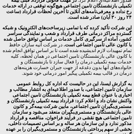
صدور اطلاعیه‌ای اعلام کرد:
در مهلت قانونی قرارداد قبلی بیمه
تکمیلی بازنشستگان تامین اجتماعی هیچ‌گونه توقفی در ارائه خدمات
رخ نداده و معرفی‌نامه‌های آنلاین تا آخرین لحظات قرارداد (ساعت
۲۴ روز ۳۰ آبان) صادر شده است.
این شرکت تأکید کرده که با تمامی زیرساخت‌های الکترونیک و شبکه
گسترده مراکز درمانی طرف قرارداد و شعب و نمایندگی سراسر
کشور، آماده از سرگیری کامل خدمات بر اساس توافق حاصل شده
با کانون عالی تأمین اجتماعی است.
در شرکت آتیه سازان حافظ
تمام تمهیدات لازم اندیشیده شده است تا بر اساس توافق انجام شده
با کانون عالی بازنشستگان تامین اجتماعی در همان لحظه، کلیه
خدمات بیمه تکمیلی درمان را فعال سازد تا بازنشستگان و
خانواده‌های آنها بدون دغدغه از جهت جبران خسارت هزینه‌های
درمان در قالب بیمه تکمیلی پیگیر امور درمانی خود شوند.
به گزارش ایسنا، این در حالیست که اداره کل روابط عمومی
سازمان تامین اجتماعی، با صدور اطلاعیه‌ای به انتشار مطالب و
اخباری با عنوان قطع بیمه تکمیلی بازنشستگان تامین اجتماعی
واکنش نشان داد و اعلام کرد: قرارداد بیمه تکمیلی بازنشستگان و
مستمری‌بگیران تامین اجتماعی، مابین شرکت بیمه‌گر و کانون
عالی بازنشستگان و مستمری‌بگیران منعقد می‌شود و سازمان
تامین اجتماعی هیچ نقشی در فرآیند فراخوان، مناقصه و قرارداد
مذکور ندارد و این سازمان هر ساله و بر اساس تصمیمات داخلی،
بخشی از سهم پرداختی بازنشستگان و مستمری‌بگیران را بر عهده