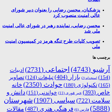
پزشکیان، محسن رضایی را بعنوان دبیر شورای
عالی امنیت منصوب کرد
محسن رضایی، نماینده رهبر در شورای عالی امنیت
ملی شد
تصویب کلیات طرح تنگه هرمز در کمیسیون امنیت
ملی
برچسب ها
آرشیو
(4743)
اجتماعی
(2731)
ادبیات
بازار
(404)
(154)
تبلیغات
(124)
تصاویر
استخدام
(2)
حوادث
(2350)
خانه
(165)
تکنولوژی
(180)
دانش و
خاص
(393)
خواندنی
(151)
خبر فوری
(11)
شهرستان
سیاسی
(1907)
سلامت
(722)
(5888)
فرهنگی هنری
(487)
مقالات
فارس
(6)