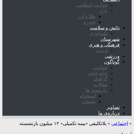
حوادث، انتظامی
بازار
طلا و ارز
خودرو
دانش و سلامت
تکنولوژی
شهرستان
فرهنگی و هنری
ادبیات
ورزشی
گوناگون
خواندنی
خانه خاص
گرافیک
مقالات
نیازمندی ها
استخدام
تبلیغات
تصاویر
درباره‌ی ما
»
اجتماعی
»
بلاتکلیفی «بیمه تکمیلی» ۱۲ میلیون بازنشسته