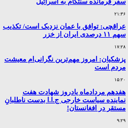
سفر فرمانده سنتکام به اسرائیل
۲۱:۳۶
عراقچی: توافق با عمان نزدیک است/ تکذیب
سهم ۱۱ درصدی ایران از خزر
۱۷:۲۸
پزشکیان: امروز مهم‌ترین نگرانی‌ام معیشت
مردم است
۱۵:۲۰
هفدهم مردادماه یادروز شهادت هفت
نماینده سیاست خارجی ج.ا.ا بدست ناطلبانِ
مستقر در افغانستان!
۹:۲۹