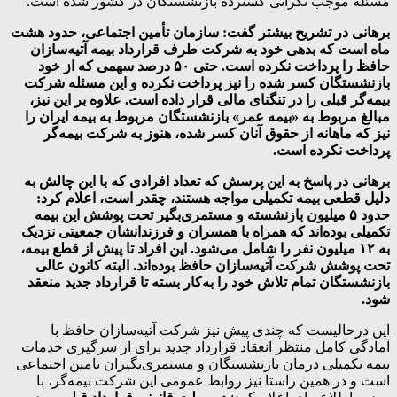
مسئله موجب نگرانی گسترده بازنشستگان در کشور شده است.
برهانی در تشریح بیشتر گفت: سازمان تأمین اجتماعی، حدود هشت
ماه است که بدهی خود به شرکت طرف قرارداد بیمه آتیه‌سازان
حافظ را پرداخت نکرده است. حتی ۵۰ درصد سهمی که از خود
بازنشستگان کسر شده را نیز پرداخت نکرده و این مسئله شرکت
بیمه‌گر قبلی را در تنگنای مالی قرار داده است. علاوه بر این نیز،
مبالغ مربوط به «بیمه عمر» بازنشستگان مربوط به بیمه ایران را
نیز که ماهانه از حقوق آنان کسر شده، هنوز به شرکت بیمه‌گر
پرداخت نکرده است.
برهانی در پاسخ به این پرسش که تعداد افرادی که با این چالش به
دلیل قطعی بیمه تکمیلی مواجه هستند، چقدر است، اعلام کرد:
حدود ۵ میلیون بازنشسته و مستمری‌بگیر تحت پوشش این بیمه
تکمیلی بوده‌اند که همراه با همسران و فرزندانشان جمعیتی نزدیک
به ۱۲ میلیون نفر را شامل می‌شود. این افراد تا پیش از قطع بیمه،
تحت پوشش شرکت آتیه‌سازان حافظ بوده‌اند. البته کانون عالی
بازنشستگان تمام تلاش خود را به‌کار بسته تا قرارداد جدید منعقد
شود.
این درحالیست که چندی پیش نیز شرکت آتیه‌سازان حافظ با
آمادگی کامل منتظر انعقاد قرارداد جدید برای از سرگیری خدمات
بیمه تکمیلی درمان بازنشستگان و مستمری‌بگیران تامین اجتماعی
است و در همین راستا نیز روابط عمومی این شرکت بیمه‌گر، با