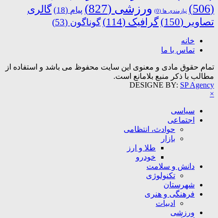
ورزشی
(827)
(506)
گالری
پیام
(18)
نیازمندی ها
(0)
تصاویر
(150)
گرافیک
(114)
گوناگون
(53)
خانه
تماس با ما
تمام حقوق مادی و معنوی این سایت محفوظ می باشد و استفاده از
مطالب با ذکر منبع بلامانع است.
DESIGNE BY:
SP Agency
×
سیاسی
اجتماعی
حوادث، انتظامی
بازار
طلا و ارز
خودرو
دانش و سلامت
تکنولوژی
شهرستان
فرهنگی و هنری
ادبیات
ورزشی