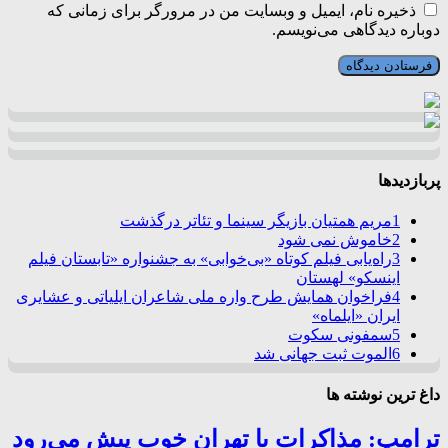
ذخیره نام، ایمیل و وبسایت من در مرورگر برای زمانی که
دوباره دیدگاهی می‌نویسم.
پربازدیدها
1
مریم همتیان بازیگر سینما و تئاتر درگذشت
2
خاموش نمی شود
3
راه‌یابی فیلم کوتاه «بی‌خوابی» به جشنواره «تابستان فیلم
اینسکو» لهستان
4
فراخوان همایش طرح واره ملی شاعران ایلیاتی و عشایری
ایران «ایلماه»
5
سمفونی سکوت
6
الموت ثبت جهانی شد
داغ ترین نوشته ها
ترامپ: مذاکرات با تهران خوب پیش می‌رود