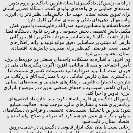
در ادامه رئیس‌کل دادگستری استان فارس با تأکید بر لزوم تدوین
بسته‌های حمایتی برای واحدهای تولیدی گفت: دستگاه قضایی استان
برای تدوین نسخه استانی جهت حل چالش‌هایی نظیر ناترازی انرژی
و استمهال بدهی‌های بانکی و بیمه‌ای آمادگی کامل دارد.
حجت‌الاسلام والمسلمین سید صدرالله رجایی‌نسب با تبیین نقشِ
مکملِ دانشِ تخصصی بخش خصوصی و قدرت قانونیِ دستگاه قضا،
اظهار داشت: نگاهِ کارشناسانه و متعهدانه حاکم بر اتاق بازرگانی
فارس که مبتنی بر شناسایی دقیق موانع تولید و ارائه راهکارهای
علمی است، فرصتی کم‌نظیر برای مدیریت چالش‌های اقتصادی
استان محسوب می‌شود.
وی افزود: با اشاره به مشکلات واحدهای صنعتی در حوزه‌های برق،
تأمین اجتماعی و مسائل مالیاتی، افزود: اگرچه پیگیری‌های ملی در
جریان است، اما نباید صرفاً به امید تصمیمات کشوری نشست لذا
دادگستری استان فارس آمادگی دارد با مشارکت اتاق بازرگانی، در
چارچوب اختیارات قانونی، راهکارهای عملیاتی و نسخه‌های استانی
را برای کاهش آسیب به واحدهای صنعتی به‌ویژه در موضوع ناترازی
انرژی تدوین و اجرا کند.
رئیس‌کل دادگستری فارس اضافه کرد: نباید اجازه داد قطعی‌های
برنامه‌ریزی‌نشده و فشارهای مالی، موجب توقف فعالیت صنایع
شود؛ بنابراین با تشکیل نشست‌های تخصصی و فراخوان دستگاه‌های
متولی، به‌گونه‌ای عمل خواهیم کرد که صرفه و صلاح تولیدکننده و
اقتصاد استان رعایت شود.
رجایی نسب با بیان اینکه ابزار قانونی دادگستری در خدمت رونق
تولید و بهبود فضای کسب‌وکار قرار دارد، ادامه داد: هدف مشترک