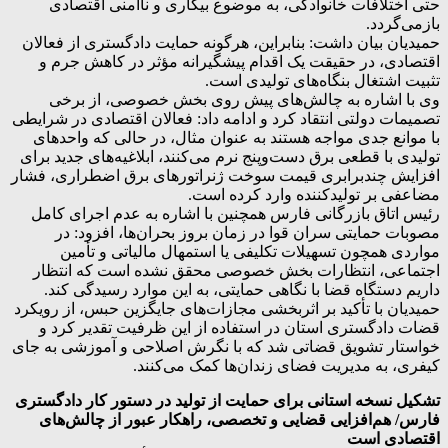
حتی اختلافات خانوادگی، به موضوع بیکاری و ناامنی اقتصادی
بازمی‌گردد.
حمیدیان بیان داشت: بنابراین، هرگونه حمایت دادگستری از فعالان
اقتصادی، در حقیقت یک اقدام پیشگیرانه مؤثر در کاهش جرم و
تثبیت اشتغال بنگاه‌های تولیدی است.
وی با اشاره به چالش‌های پیش روی بخش خصوصی، از برخی
تصمیمات دولتی انتقاد کرد و ادامه داد: فعالان اقتصادی در شرایطی
با موانع جدی مواجه هستند به عنوان مثال، در حالی که واحدهای
تولیدی با قطعی برق دست‌وپنج نرم می‌کنند، ابلاغیه‌های جدید برای
افزایش چندبرابری قیمت سوخت ژنراتورهای برق اضطراری، فشار
مضاعفی بر تولیدکننده وارد کرده است.
رئیس اتاق بازرگانی فارس همچنین با اشاره به عدم اجرای کامل
مصوبات حمایتی سران قوا در زمان بروز بحران‌ها، افزود: در
مواردی همچون تسهیلات تکلیفی یا استمهال مالیاتی و تأمین
اجتماعی، انتظارات بخش خصوصی محقق نشده است که انتظار
داریم دستگاه قضا با نگاهی حمایتی، به این موارد رسیدگی کند.
حمیدیان با تأکید بر اثربخشی مجازات‌های جایگزین حبس، از رویکرد
قضات دادگستری استان در استفاده از این ظرفیت تقدیر کرد و
خواستار تشویق قضاتی شد که با نگرش اصلاحی و آموزشی به جای
کیفری، به مدیریت فضای زندان‌ها کمک می‌کنند.
تشکیل نسخه استانی برای حمایت از تولید در دستور کار دادگستری
فارس/ هم‌افزایی قضایی و تخصصی، راهکار عبور از چالش‌های
اقتصادی است