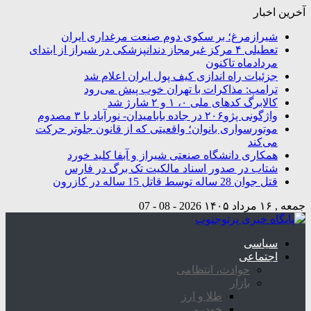
آخرین اخبار
شیرازمرغ؛ بر سکوی دوم صنعت مرغداری ایران
تعطیلی ۴ مرکز غیرمجاز دندانپزشکی در شیراز از ابتدای
مردادماه تاکنون
جزئیات راه اندازی کیف پول ایران اعلام شد
ترامپ: مذاکرات با تهران خوب پیش می‌رود
کالابرگ کدهای ملی ۰، ۱ و ۲ شارژ شد
واژگونی پژو۲۰۶ در جاده بابامیدان- نورآباد با ۳ مصدوم
موتورسواری بانوان؛ واقعیتی که از قانون جلوتر حرکت
می‌کند
همکاری دانشگاه صنعتی شیراز و آبفا کلید خورد
شتاب در صدور اسناد مالکیت تک برگ در فارس
قتل جوان 28 ساله توسط قاتل 15 ساله در کازرون
جمعه , ۱۶ مرداد ۱۴۰۵
2026 - 08 - 07
سیاسی
اجتماعی
حوادث، انتظامی
بازار
طلا و ارز
خودرو