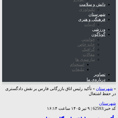
دانش و سلامت
تکنولوژی
شهرستان
فرهنگی و هنری
ادبیات
ورزشی
گوناگون
خواندنی
خانه خاص
گرافیک
مقالات
نیازمندی ها
استخدام
تبلیغات
تصاویر
درباره‌ی ما
»
شهرستان
»
تأکید رئیس اتاق بازرگانی فارس بر نقش دادگستری
در حفظ اشتغال
شهرستان
کد خبر:62593 | ۹ تیر ۱۴۰۵ ساعت ۱۶:۱۴