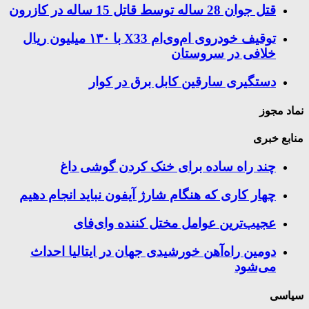
قتل جوان 28 ساله توسط قاتل 15 ساله در کازرون
توقیف خودروی ام‌وی‌ام X33 با ۱۳۰ میلیون ریال
خلافی در سروستان
دستگیری سارقین کابل برق در کوار
نماد مجوز
منابع خبری
چند راه‌ ساده برای خنک کردن گوشی داغ
چهار کاری که هنگام شارژ آیفون نباید انجام دهیم
عجیب‌ترین عوامل مختل کننده وای‌فای
دومین راه‌آهن خورشیدی جهان در ایتالیا احداث
می‌شود
سیاسی