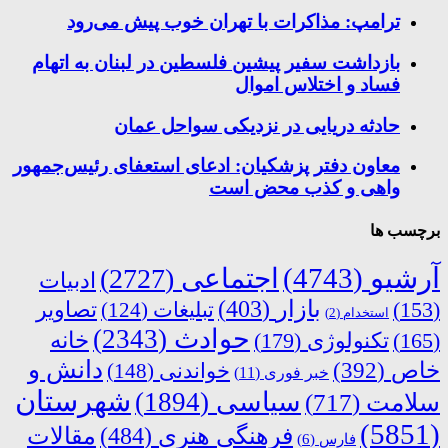
ترامپ: مذاکرات با تهران خوب پیش می‌رود
بازداشت سفیر پیشین فلسطین در لبنان به اتهام
فساد و اختلاس اموال
حادثه دریایی در نزدیکی سواحل عمان
معاون دفتر پزشکیان: ادعای استعفای رئیس‌جمهور
واهی و کذب محض است
برچسب ها
آرشیو
(4743)
اجتماعی
(2727)
ادبیات
بازار
(403)
(153)
تبلیغات
(124)
تصاویر
استخدام
(2)
حوادث
(2343)
خانه
(165)
تکنولوژی
(179)
دانش و
خاص
(392)
خواندنی
(148)
خبر فوری
(11)
شهرستان
سیاسی
(1894)
سلامت
(717)
(5851)
فرهنگی هنری
(484)
مقالات
فارس
(6)