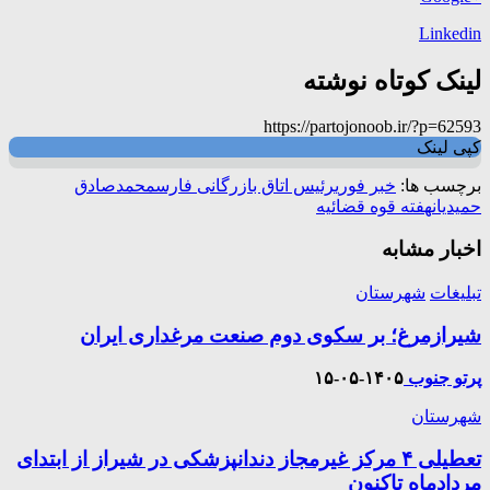
Linkedin
لینک کوتاه نوشته
https://partojonoob.ir/?p=62593
کپی لینک
برچسب ها:
خبر فوری
رئیس اتاق بازرگانی فارس
محمدصادق
حمیدیان
هفته قوه قضائیه
اخبار مشابه
تبلیغات
شهرستان
شیرازمرغ؛ بر سکوی دوم صنعت مرغداری ایران
پرتو جنوب
۱۴۰۵-۰۵-۱۵
شهرستان
تعطیلی ۴ مرکز غیرمجاز دندانپزشکی در شیراز از ابتدای
مردادماه تاکنون