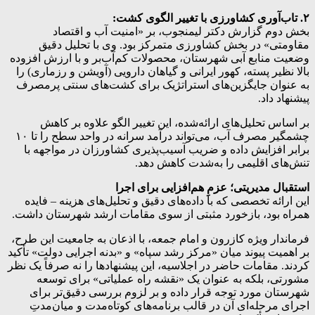
۲. تاب‌آوری کشاورزی با تغییر الگوی کشت:
بخش دوم گزارش دکتر لیمنجوب، بر «امنیت آب و اقتصاد
مقاومتی» در بخش کشاورزی متمرکز بود. وی با تحلیل دقیق
وضعیت منابع آبی شهرستان، محصولات کم‌آب‌بر و با ارزش افزوده
بالا نظیر پسته، کهور ایرانی و گیاهان دارویی (آویشن و رزماری) را
به عنوان جایگزین‌های استراتژیک برای کشت‌های سنتی پرمصرف
پیشنهاد داد.
بر اساس تحلیل‌های ارائه‌شده، این تغییر الگو علاوه بر کاهش
چشمگیر مصرف آب، می‌تواند درآمد سرانه در واحد سطح را تا ۱۰
برابر افزایش داده و ضریب آسیب‌پذیری کشاورزان در مواجهه با
تنش‌های اقلیمی را به‌شدت کاهش دهد.
استقبال مدیریتی؛ عزمِ هم‌افزایی برای اجرا
این ارائه تخصصی که با داده‌های دقیق و تحلیل‌های هزینه – فایده
همراه بود، بازخورد مثبتی از سوی مقامات ارشد شهرستان داشت.
فرماندار ویژه کازرون و امام جمعه، با اذعان به جامعیت این طرح،
بر اهمیت پیوند میان «مرکز رشد سپاه» و «بدنه اجرایی دولت» تأکید
کردند. مقامات حاضر در اجلاسیه، این پیشنهادها را نه صرفاً یک نظر
مشورتی، بلکه به عنوان یک «نقشه راه عملیاتی» برای توسعه
شهرستان مورد توجه قرار داده و بر لزوم بررسی دقیق‌تر برای
اجرای مرحله‌ای آن در قالب برنامه‌های کوتاه‌مدت و میان‌مدتِ