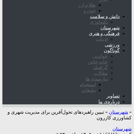
طلا و ارز
خودرو
دانش و سلامت
تکنولوژی
شهرستان
فرهنگی و هنری
ادبیات
ورزشی
گوناگون
خواندنی
خانه خاص
گرافیک
مقالات
نیازمندی ها
استخدام
تبلیغات
تصاویر
درباره‌ی ما
»
شهرستان
»
تبیین راهبردهای تحول‌آفرین برای مدیریت شهری و
کشاورزی کازرون
شهرستان