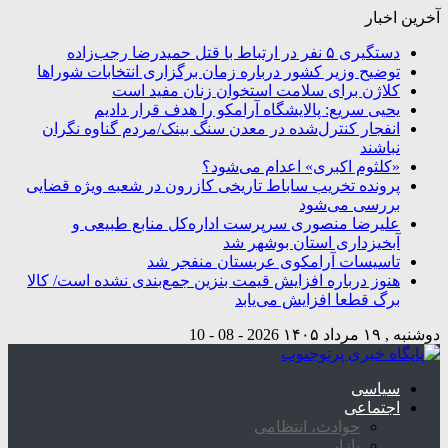
آخرین اخبار
دستگیری ۵ نفر در ارتباط با قتل حمیدرضا رجب‌زاده
توضیح وزیر کشور درباره زمان برگزاری انتخابات شوراها
کلاژن برای سلامت استخوان زنان مفید است
یحیی سریع: پالایشگاه آرامکو را هدف قرار دادیم
انفجار کنترل‌شده در معدن سنگ بینک/مردم گناوه نگران
نباشند
«کلثوم اکبری» اعدام می‌شود؟
پرونده تخریب ساباط تاریخی کازرون در شعبه ویژه قضایی
بررسی می‌شود
علیرضا منصوری سرپرست اداره‌کل منابع طبیعی و
آبخیزداری استان بوشهر شد
تاسیسات آرامکوی عربستان منفجر شد
هنوز درباره افزایش قیمت بنزین جمع‌بندی نشده است/ کالا
برگ قطعا افزایش می‌یابد
دوشنبه , ۱۹ مرداد ۱۴۰۵
2026 - 08 - 10
سیاسی
اجتماعی
حوادث، انتظامی
بازار