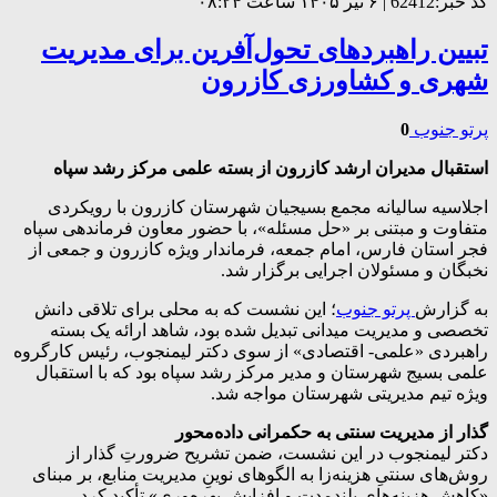
کد خبر:62412 | ۶ تیر ۱۴۰۵ ساعت ۰۸:۲۴
تبیین راهبردهای تحول‌آفرین برای مدیریت
شهری و کشاورزی کازرون
پرتو جنوب
0
استقبال مدیران ارشد کازرون از بسته علمی مرکز رشد سپاه
اجلاسیه سالیانه مجمع بسیجیان شهرستان کازرون با رویکردی
متفاوت و مبتنی بر «حل مسئله»، با حضور معاون فرماندهی سپاه
فجر استان فارس، امام جمعه، فرماندار ویژه کازرون و جمعی از
نخبگان و مسئولان اجرایی برگزار شد.
به گزارش
پرتو جنوب
؛ این نشست که به محلی برای تلاقی دانش
تخصصی و مدیریت میدانی تبدیل شده بود، شاهد ارائه یک بسته
راهبردی «علمی- اقتصادی» از سوی دکتر لیمنجوب، رئیس کارگروه
علمی بسیج شهرستان و مدیر مرکز رشد سپاه بود که با استقبال
ویژه تیم مدیریتی شهرستان مواجه شد.
گذار از مدیریت سنتی به حکمرانی داده‌محور
دکتر لیمنجوب در این نشست، ضمن تشریح ضرورتِ گذار از
روش‌های سنتیِ هزینه‌زا به الگوهای نوینِ مدیریت منابع، بر مبنای
«کاهش هزینه‌های بلندمدت و افزایش بهره‌وری» تأکید کرد.