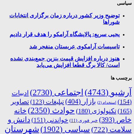
سیاسی
توضیح وزیر کشور درباره زمان برگزاری انتخابات
شوراها
یحیی سریع: پالایشگاه آرامکو را هدف قرار دادیم
تاسیسات آرامکوی عربستان منفجر شد
هنوز درباره افزایش قیمت بنزین جمع‌بندی نشده
است/ کالا برگ قطعا افزایش می‌یابد
برچسب ها
آرشیو
(4743)
اجتماعی
(2730)
ادبیات
بازار
(404)
(154)
تبلیغات
(123)
تصاویر
استخدام
(2)
حوادث
(2350)
خانه
(165)
تکنولوژی
(180)
دانش و
خاص
(393)
خواندنی
(151)
خبر فوری
(11)
شهرستان
سیاسی
(1902)
سلامت
(722)