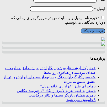
ایمیل
*
ذخیره نام، ایمیل و وبسایت من در مرورگر برای زمانی که
دوباره دیدگاهی می‌نویسم.
پربازدیدها
1
مدیرکل ارشاد فارس: خبرنگاران؛ راویان صادق مقاومت و
صدای مردمند در هیاهوی روایت‌ها
2
تحسین کارگردان «جنگ و صلح» از سینمای ایران؛ روایتی از
عشق عمیق به مردم
3
ماجرای طنز “عزاداری خانم پردل”
4
سفر به قلب تعزیه لامرد از نگاه ۱۳ هنرمند عکاس
5
مریم همتیان بازیگر سینما و تئاتر درگذشت
6
خاموش نمی شود