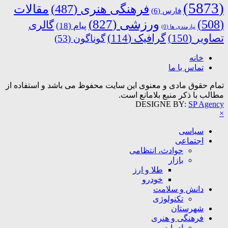
(5873)
فرهنگی هنری
(487)
مقالات
فارس
(6)
ورزشی
(827)
(508)
گالری
پیام
(18)
نیازمندی ها
(0)
تصاویر
(150)
گرافیک
(114)
گوناگون
(53)
خانه
تماس با ما
تمام حقوق مادی و معنوی این سایت محفوظ می باشد و استفاده از
مطالب با ذکر منبع بلامانع است.
DESIGNE BY:
SP Agency
×
سیاسی
اجتماعی
حوادث، انتظامی
بازار
طلا و ارز
خودرو
دانش و سلامت
تکنولوژی
شهرستان
فرهنگی و هنری
ادبیات