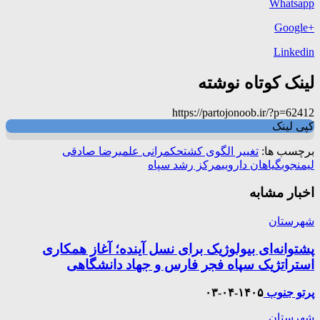
Whatsapp
+Google
Linkedin
لینک کوتاه نوشته
https://partojonoob.ir/?p=62412
کپی لینک
برچسب ها:
تغییر الگوی کشت
حکمرانی علمی
رضا صادقی
لیمنجوب
گیاهان دارویی
مرکز رشد سپاه
اخبار مشابه
شهرستان
پشتوانه‌ای بیولوژیک برای نسل آینده؛ آغاز همکاری
استراتژیک سپاه فجر فارس و جهاد دانشگاهی
پرتو جنوب
۱۴۰۵-۰۴-۰۳
شهرستان