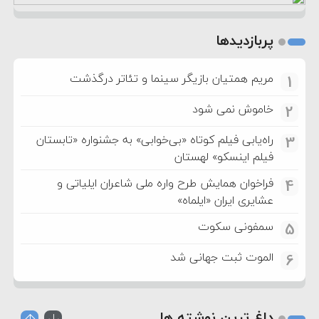
پربازدیدها
مریم همتیان بازیگر سینما و تئاتر درگذشت
1
خاموش نمی شود
2
راه‌یابی فیلم کوتاه «بی‌خوابی» به جشنواره «تابستان
3
فیلم اینسکو» لهستان
فراخوان همایش طرح واره ملی شاعران ایلیاتی و
4
عشایری ایران «ایلماه»
سمفونی سکوت
5
الموت ثبت جهانی شد
6
داغ ترین نوشته ها