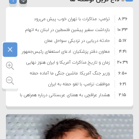
۸:۳۶
ترامپ: مذاکرات با تهران خوب پیش می‌رود
۱۰:۳۳
بازداشت سفیر پیشین فلسطین در لبنان به اتهام
۵:۱۷
فساد و اختلاس اموال
حادثه دریایی در نزدیکی سواحل عمان
×
۴:۴۱
معاون دفتر پزشکیان: ادعای استعفای رئیس‌جمهور
۲۰:۳۹
واهی و کذب محض است
زمان و تاریخ مذاکرات آمریکا و ایران هنوز نهایی
۶:۵۰
نشده است
وزیر جنگ آمریکا: ماشین جنگی ما آماده حمله
۶:۲۱
نظامی علیه ایران است
موافقت ترامپ با لغو حمله به ایران
۲:۱۵
هشدار عراقچی به همتای عربستانی درباره همراهی با
۷:۱۰
آمریکا
مقام ارشد امنیتی: برنامه گسترده‌ای برای پاسخ به
۵:۴۵
دیوانگی آمریکا داریم
ترامپ دستور حملات جدید علیه ایران را صادر کرد
۱۲:۵۹
سپاه: دو نفتکش متخلف مورد اصابت قرار گرفته و
۸:۵۷
متوقف شدند
ترامپ مدعی توافق تاریخی برای خلع سلاح کامل