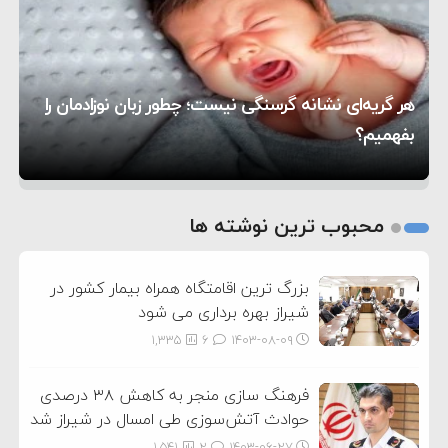
۱۶:۱۹
حماس شد
اعتراض عراقچی به همتای بلغارستانی به دلیل کمک
۱۰:۱۵
به آمریکا در حملات به ایران
کشورهایی که به متجاوزان کمک می کنند پاسخ
هر گریه‌ای نشانه گرسنگی نیست؛ چطور زبان نوزادمان را
۶:۰۵
سختی خواهند گرفت
سنتکام پایان تجاوز جدید به ایران را اعلام کرد
بفهمیم؟
روی دیگر زندگی
تغذیه پدر می‌تواند بر سلامت نوزاد تأثیر بگذارد
1
2
محبوب ترین نوشته ها
3
بزرگ ترین اقامتگاه همراه بیمار کشور در
شیراز بهره برداری می شود
1,335
6
۱۴۰۳-۰۸-۰۹
فرهنگ سازی منجر به کاهش ۳۸ درصدی
حوادث آتش‌سوزی طی امسال در شیراز شد
1,541
2
۱۴۰۳-۰۶-۲۷