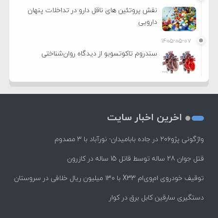
نقش پروتئین های ناقل دارو در تداخلات پنهان
دارویی
۱۴۰۵-۰۵-۰۷
سندروم تاکوتسوبو از دیدگاه روان‌شناختی
اخرین اخبار سایت
واژگونی پژو۲۰۶ در جاده بابامیدان- نورآباد با ۳ مصدوم
قتل جوان 28 ساله توسط قاتل 15 ساله در کازرون
توقیف خودروی ام‌وی‌ام X33 با ۱۳۰ میلیون ریال خلافی در سروستان
دستگیری سارقین کابل برق در کوار