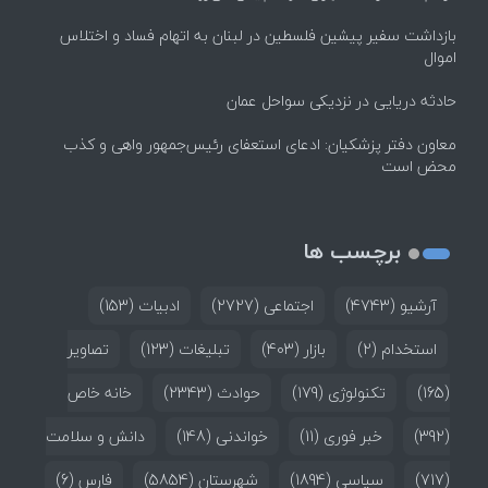
بازداشت سفیر پیشین فلسطین در لبنان به اتهام فساد و اختلاس
اموال
حادثه دریایی در نزدیکی سواحل عمان
معاون دفتر پزشکیان: ادعای استعفای رئیس‌جمهور واهی و کذب
محض است
برچسب ها
آرشیو
(4743)
اجتماعی
(2727)
ادبیات
(153)
استخدام
(2)
بازار
(403)
تبلیغات
(123)
تصاویر
(165)
تکنولوژی
(179)
حوادث
(2343)
خانه خاص
(392)
خبر فوری
(11)
خواندنی
(148)
دانش و سلامت
(717)
سیاسی
(1894)
شهرستان
(5854)
فارس
(6)