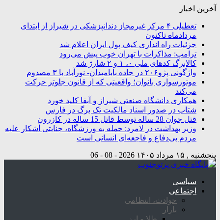
آخرین اخبار
تعطیلی ۴ مرکز غیرمجاز دندانپزشکی در شیراز از ابتدای
مردادماه تاکنون
جزئیات راه اندازی کیف پول ایران اعلام شد
ترامپ: مذاکرات با تهران خوب پیش می‌رود
کالابرگ کدهای ملی ۰، ۱ و ۲ شارژ شد
واژگونی پژو۲۰۶ در جاده بابامیدان- نورآباد با ۳ مصدوم
موتورسواری بانوان؛ واقعیتی که از قانون جلوتر حرکت
می‌کند
همکاری دانشگاه صنعتی شیراز و آبفا کلید خورد
شتاب در صدور اسناد مالکیت تک برگ در فارس
قتل جوان 28 ساله توسط قاتل 15 ساله در کازرون
وزیر بهداشت در لامرد: حمله به ورزشگاه، جنایتی آشکار علیه
مردم بی‌دفاع و فاجعه‌ای انسانی است
پنجشنبه , ۱۵ مرداد ۱۴۰۵
2026 - 08 - 06
سیاسی
اجتماعی
حوادث، انتظامی
بازار
طلا و ارز