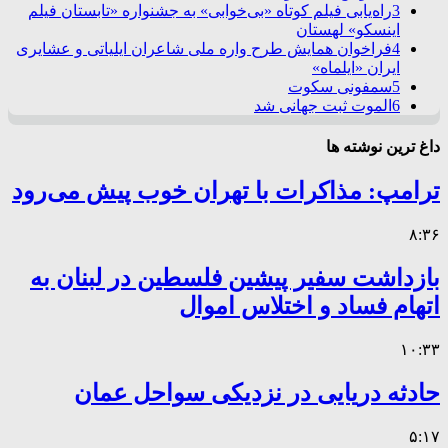
3
راه‌یابی فیلم کوتاه «بی‌خوابی» به جشنواره «تابستان فیلم
اینسکو» لهستان
4
فراخوان همایش طرح واره ملی شاعران ایلیاتی و عشایری
ایران «ایلماه»
5
سمفونی سکوت
6
الموت ثبت جهانی شد
داغ ترین نوشته ها
ترامپ: مذاکرات با تهران خوب پیش می‌رود
۸:۳۶
بازداشت سفیر پیشین فلسطین در لبنان به
اتهام فساد و اختلاس اموال
۱۰:۳۳
حادثه دریایی در نزدیکی سواحل عمان
۵:۱۷