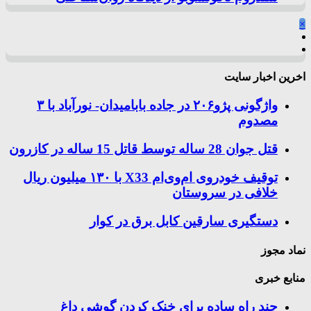
×
اخرین اخبار سایت
واژگونی پژو۲۰۶ در جاده بابامیدان- نورآباد با ۳
مصدوم
قتل جوان 28 ساله توسط قاتل 15 ساله در کازرون
توقیف خودروی ام‌وی‌ام X33 با ۱۳۰ میلیون ریال
خلافی در سروستان
دستگیری سارقین کابل برق در کوار
نماد مجوز
منابع خبری
چند راه‌ ساده برای خنک کردن گوشی داغ