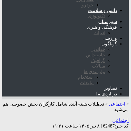
خودرو
دانش و سلامت
تکنولوژی
شهرستان
فرهنگی و هنری
ادبیات
ورزشی
گوناگون
خواندنی
خانه خاص
گرافیک
مقالات
نیازمندی ها
استخدام
تبلیغات
تصاویر
درباره‌ی ما
»
اجتماعی
»
تعطیلات هفته آینده شامل کارگران بخش خصوصی هم
می‌شود
اجتماعی
کد خبر:62487 | ۸ تیر ۱۴۰۵ ساعت ۱۱:۳۱