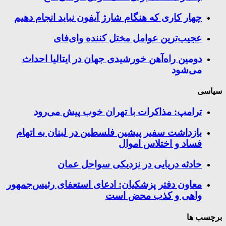
چهار کاری که هنگام شارژ آیفون نباید انجام دهیم
عجیب‌ترین عوامل مختل کننده وای‌فای
دومین راه‌آهن خورشیدی جهان در ایتالیا احداث
می‌شود
سیاسی
ترامپ: مذاکرات با تهران خوب پیش می‌رود
بازداشت سفیر پیشین فلسطین در لبنان به اتهام
فساد و اختلاس اموال
حادثه دریایی در نزدیکی سواحل عمان
معاون دفتر پزشکیان: ادعای استعفای رئیس‌جمهور
واهی و کذب محض است
برچسب ها