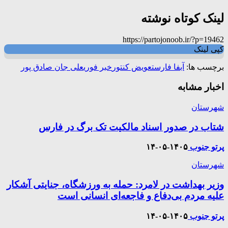
لینک کوتاه نوشته
https://partojonoob.ir/?p=19462
کپی لینک
برچسب ها:
آبفا فارس
تعویض کنتور
خبر فوری
علی جان صادق پور
اخبار مشابه
شهرستان
شتاب در صدور اسناد مالکیت تک برگ در فارس
پرتو جنوب
۱۴۰۵-۰۵-۱۴
شهرستان
وزیر بهداشت در لامرد: حمله به ورزشگاه، جنایتی آشکار
علیه مردم بی‌دفاع و فاجعه‌ای انسانی است
پرتو جنوب
۱۴۰۵-۰۵-۱۴