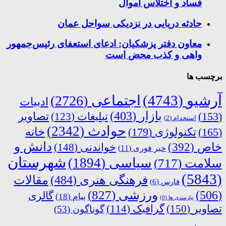
فساد و اختلاس اموال
حادثه دریایی در نزدیکی سواحل عمان
معاون دفتر پزشکیان: ادعای استعفای رئیس‌جمهور
واهی و کذب محض است
برچسب ها
آرشیو
(4743)
اجتماعی
(2726)
ادبیات
بازار
(403)
(153)
تبلیغات
(123)
تصاویر
استخدام
(2)
حوادث
(2342)
خانه
(165)
تکنولوژی
(179)
دانش و
خاص
(392)
خواندنی
(148)
خبر فوری
(11)
شهرستان
سیاسی
(1894)
سلامت
(717)
(5843)
فرهنگی هنری
(484)
مقالات
فارس
(6)
ورزشی
(827)
(506)
گالری
پیام
(18)
نیازمندی ها
(0)
تصاویر
(150)
گرافیک
(114)
گوناگون
(53)