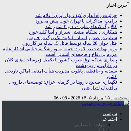
آخرین اخبار
جزئیات راه اندازی کیف پول ایران اعلام شد
ترامپ: مذاکرات با تهران خوب پیش می‌رود
کالابرگ کدهای ملی ۰، ۱ و ۲ شارژ شد
همکاری دانشگاه صنعتی شیراز و آبفا کلید خورد
شتاب در صدور اسناد مالکیت تک برگ در فارس
قتل جوان 28 ساله توسط قاتل 15 ساله در کازرون
وزیر بهداشت در لامرد: حمله به ورزشگاه، جنایتی آشکار علیه
مردم بی‌دفاع و فاجعه‌ای انسانی است
پایداری شبکه برق جنوب کشور با تکمیل زیرساخت‌های کلان
در داراب و زرین‌دشت
سعدیه و حافظیه، پایلوت مدیریت هیأت امنایی اماکن تاریخی
کشور
نگهداری صحیح داروها در گرمای عراق؛ توصیه‌های دارویی
برای زائران اربعین
پنجشنبه , ۱۵ مرداد ۱۴۰۵
2026 - 08 - 06
سیاسی
اجتماعی
حوادث، انتظامی
بازار