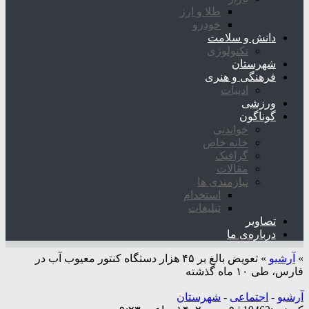
طلا و ارز
خودرو
دانش و سلامت
تکنولوژی
شهرستان
فرهنگی و هنری
ادبیات
ورزشی
گوناگون
خواندنی
خانه خاص
گرافیک
مقالات
نیازمندی ها
استخدام
تبلیغات
تصاویر
درباره‌ی ما
»
آرشیو
»
تعویض بالغ بر ۴۵ هزار دستگاه کنتور معیوب آب در
فارس، طی ۱۰ ماه گذشته
آرشیو
-
اجتماعی
-
شهرستان