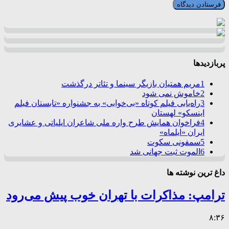
پربازدیدها
1
مریم همتیان بازیگر سینما و تئاتر درگذشت
2
خاموش نمی شود
3
راه‌یابی فیلم کوتاه «بی‌خوابی» به جشنواره «تابستان فیلم
اینسکو» لهستان
4
فراخوان همایش طرح واره ملی شاعران ایلیاتی و عشایری
ایران «ایلماه»
5
سمفونی سکوت
6
الموت ثبت جهانی شد
داغ ترین نوشته ها
ترامپ: مذاکرات با تهران خوب پیش می‌رود
۸:۳۶