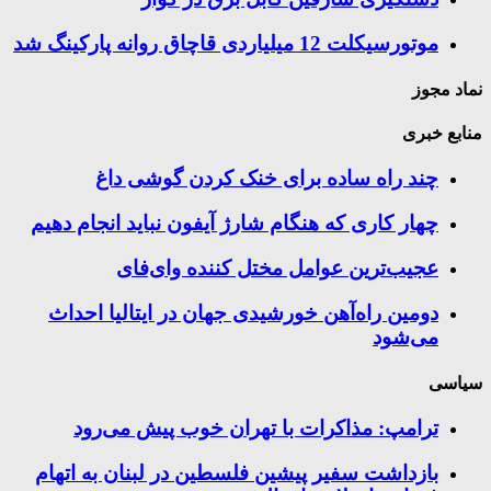
موتورسيكلت 12 ميلياردی قاچاق روانه پاركينگ شد
نماد مجوز
منابع خبری
چند راه‌ ساده برای خنک کردن گوشی داغ
چهار کاری که هنگام شارژ آیفون نباید انجام دهیم
عجیب‌ترین عوامل مختل کننده وای‌فای
دومین راه‌آهن خورشیدی جهان در ایتالیا احداث
می‌شود
سیاسی
ترامپ: مذاکرات با تهران خوب پیش می‌رود
بازداشت سفیر پیشین فلسطین در لبنان به اتهام