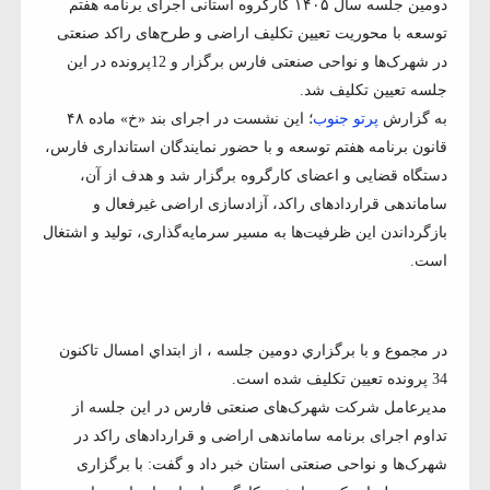
دومین جلسه سال ۱۴۰۵ کارگروه استانی اجرای برنامه هفتم
توسعه با محوریت تعیین تکلیف اراضی و طرح‌های راکد صنعتی
در شهرک‌ها و نواحی صنعتی فارس برگزار و 12پرونده در اين
جلسه تعيين تكليف شد.
به گزارش
پرتو جنوب
؛ این نشست در اجرای بند «خ» ماده ۴۸
قانون برنامه هفتم توسعه و با حضور نمایندگان استانداری فارس،
دستگاه قضایی و اعضای کارگروه برگزار شد و هدف از آن،
ساماندهی قراردادهای راکد، آزادسازی اراضی غیرفعال و
بازگرداندن این ظرفیت‌ها به مسیر سرمایه‌گذاری، تولید و اشتغال
است.
در مجموع و با برگزاري دومين جلسه ، از ابتداي امسال تاكنون
34 پرونده تعيين تكليف شده است.
مدیرعامل شرکت شهرک‌های صنعتی فارس در اين جلسه از
تداوم اجرای برنامه ساماندهی اراضی و قراردادهای راکد در
شهرک‌ها و نواحی صنعتی استان خبر داد و گفت: با برگزاری