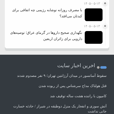
۱۴۰۵-۰۵-۱۳
با مصرف روزانه نوشابه رژیمی چه اتفاقی برای
کبدتان می‌افتد؟
۱۴۰۵-۰۵-۱۳
نگهداری صحیح داروها در گرمای عراق؛ توصیه‌های
دارویی برای زائران اربعین
اخرین اخبار سایت
سقوط آسانسور در میدان آرژانتین تهران/ ۹ نفر مصدوم شدند
قتل هولناک مداح سرشناس پس از ربوده شدن
کامیون با راننده هشت ساله توقیف شد
آتش سوزی و انفجار یک منزل دوطبقه در شیراز / حادثه خسارت
جانی نداشت