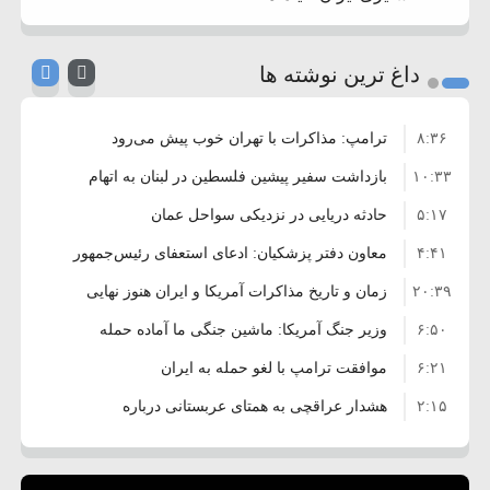
داغ ترین نوشته ها
۸:۳۶
ترامپ: مذاکرات با تهران خوب پیش می‌رود
۱۰:۳۳
بازداشت سفیر پیشین فلسطین در لبنان به اتهام
۵:۱۷
فساد و اختلاس اموال
حادثه دریایی در نزدیکی سواحل عمان
۴:۴۱
معاون دفتر پزشکیان: ادعای استعفای رئیس‌جمهور
۲۰:۳۹
واهی و کذب محض است
زمان و تاریخ مذاکرات آمریکا و ایران هنوز نهایی
۶:۵۰
نشده است
وزیر جنگ آمریکا: ماشین جنگی ما آماده حمله
۶:۲۱
نظامی علیه ایران است
موافقت ترامپ با لغو حمله به ایران
۲:۱۵
هشدار عراقچی به همتای عربستانی درباره
۷:۱۰
همراهی با آمریکا
مقام ارشد امنیتی: برنامه گسترده‌ای برای پاسخ به
۵:۴۵
دیوانگی آمریکا داریم
ترامپ دستور حملات جدید علیه ایران را صادر کرد