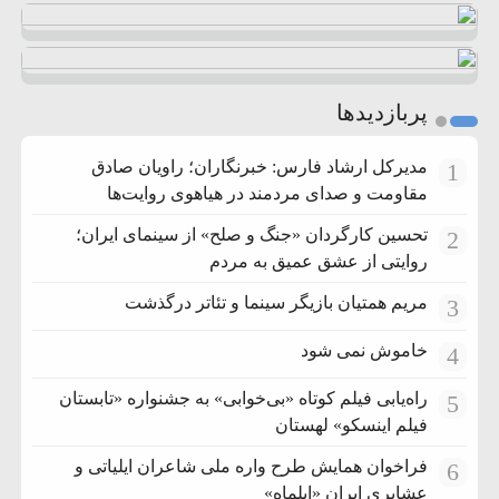
پربازدیدها
مدیرکل ارشاد فارس: خبرنگاران؛ راویان صادق
1
مقاومت و صدای مردمند در هیاهوی روایت‌ها
تحسین کارگردان «جنگ و صلح» از سینمای ایران؛
2
روایتی از عشق عمیق به مردم
مریم همتیان بازیگر سینما و تئاتر درگذشت
3
خاموش نمی شود
4
راه‌یابی فیلم کوتاه «بی‌خوابی» به جشنواره «تابستان
5
فیلم اینسکو» لهستان
فراخوان همایش طرح واره ملی شاعران ایلیاتی و
6
عشایری ایران «ایلماه»