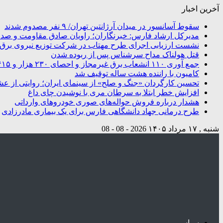
آخرین اخبار
سقوط آسانسور در میدان آرژانتین تهران/ ۹ نفر مصدوم شدند
مدیرکل ارشاد فارس: خبرنگاران؛ راویان صادق مقاومت و صدای
نشست ارزیابی اجرای طرح مهتاب در شرکت توزیع نیروی برق شی
قتل هولناک مداح سرشناس پس از ربوده شدن
جمع آوری ۱۱۰ انشعاب برق غیرمجاز و احصای ۲۳۰ هزار و ۴۱۵ کیلووات ساعت انرژی در شیراز
کامیون با راننده هشت ساله توقیف شد
تحسین کارگردان «جنگ و صلح» از سینمای ایران؛ روایتی از ع
افزایش خطر ابتلا به سرطان مری با نوشیدن چای داغ
هشدار درباره فروش حواله‌های صوری خودروهای وارداتی
طرح درمانی جهاد دانشگاهی فارس برای یک بیماری مادرزادی
شنبه , ۱۷ مرداد ۱۴۰۵
2026 - 08 - 08
سیاسی