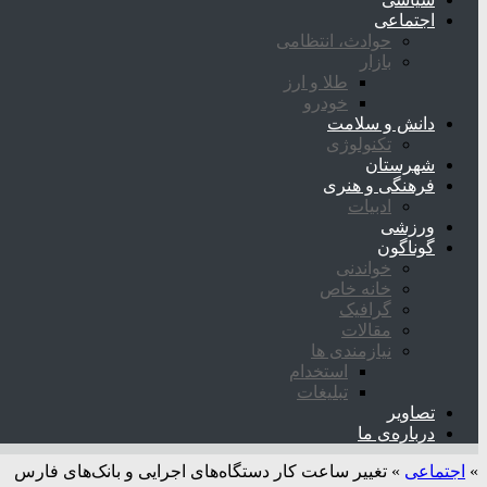
اجتماعی
حوادث، انتظامی
بازار
طلا و ارز
خودرو
دانش و سلامت
تکنولوژی
شهرستان
فرهنگی و هنری
ادبیات
ورزشی
گوناگون
خواندنی
خانه خاص
گرافیک
مقالات
نیازمندی ها
استخدام
تبلیغات
تصاویر
درباره‌ی ما
»
اجتماعی
»
تغییر ساعت کار دستگاه‌های اجرایی و بانک‌های فارس