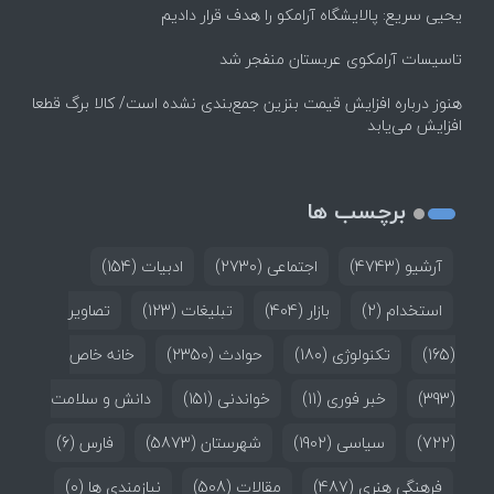
یحیی سریع: پالایشگاه آرامکو را هدف قرار دادیم
تاسیسات آرامکوی عربستان منفجر شد
هنوز درباره افزایش قیمت بنزین جمع‌بندی نشده است/ کالا برگ قطعا
افزایش می‌یابد
برچسب ها
آرشیو
(4743)
اجتماعی
(2730)
ادبیات
(154)
استخدام
(2)
بازار
(404)
تبلیغات
(123)
تصاویر
(165)
تکنولوژی
(180)
حوادث
(2350)
خانه خاص
(393)
خبر فوری
(11)
خواندنی
(151)
دانش و سلامت
(722)
سیاسی
(1902)
شهرستان
(5873)
فارس
(6)
فرهنگی هنری
(487)
مقالات
(508)
نیازمندی ها
(0)