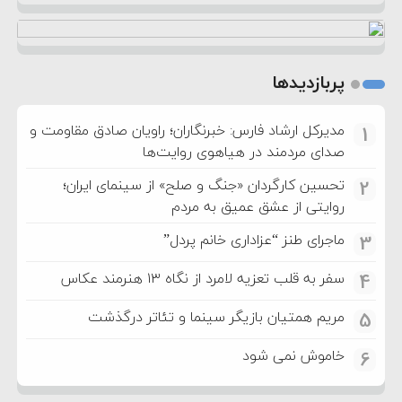
پربازدیدها
مدیرکل ارشاد فارس: خبرنگاران؛ راویان صادق مقاومت و
1
صدای مردمند در هیاهوی روایت‌ها
تحسین کارگردان «جنگ و صلح» از سینمای ایران؛
2
روایتی از عشق عمیق به مردم
ماجرای طنز “عزاداری خانم پردل”
3
سفر به قلب تعزیه لامرد از نگاه ۱۳ هنرمند عکاس
4
مریم همتیان بازیگر سینما و تئاتر درگذشت
5
خاموش نمی شود
6