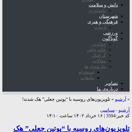
دانش و سلامت
تکنولوژی
شهرستان
فرهنگی و هنری
ادبیات
ورزشی
گوناگون
خواندنی
خانه خاص
گرافیک
مقالات
نیازمندی ها
استخدام
تبلیغات
تصاویر
درباره‌ی ما
»
آرشیو
»
تلویزیون‌های روسیه با “پوتین جعلی” هک شدند!
آرشیو
-
سیاسی
کد خبر:3594 | ۱۶ خرداد ۱۴۰۲ ساعت ۱۴:۱۰
تلویزیون‌های روسیه با “پوتین جعلی” هک