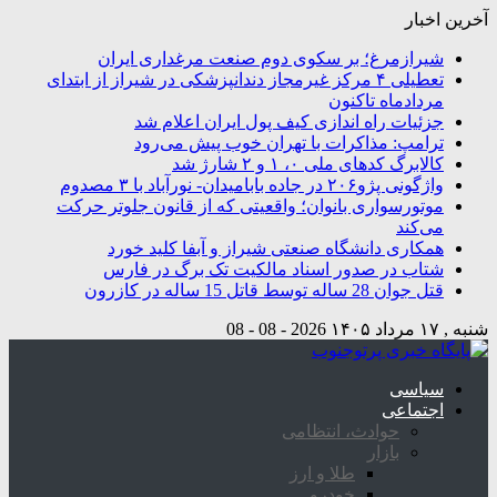
آخرین اخبار
شیرازمرغ؛ بر سکوی دوم صنعت مرغداری ایران
تعطیلی ۴ مرکز غیرمجاز دندانپزشکی در شیراز از ابتدای
مردادماه تاکنون
جزئیات راه اندازی کیف پول ایران اعلام شد
ترامپ: مذاکرات با تهران خوب پیش می‌رود
کالابرگ کدهای ملی ۰، ۱ و ۲ شارژ شد
واژگونی پژو۲۰۶ در جاده بابامیدان- نورآباد با ۳ مصدوم
موتورسواری بانوان؛ واقعیتی که از قانون جلوتر حرکت
می‌کند
همکاری دانشگاه صنعتی شیراز و آبفا کلید خورد
شتاب در صدور اسناد مالکیت تک برگ در فارس
قتل جوان 28 ساله توسط قاتل 15 ساله در کازرون
شنبه , ۱۷ مرداد ۱۴۰۵
2026 - 08 - 08
سیاسی
اجتماعی
حوادث، انتظامی
بازار
طلا و ارز
خودرو