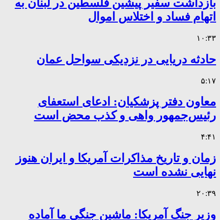
بازداشت سفیر پیشین فلسطین در لبنان به
اتهام فساد و اختلاس اموال
۱۰:۳۳
حادثه دریایی در نزدیکی سواحل عمان
۵:۱۷
معاون دفتر پزشکیان: ادعای استعفای
رئیس‌جمهور واهی و کذب محض است
۴:۴۱
زمان و تاریخ مذاکرات آمریکا و ایران هنوز
نهایی نشده است
۲۰:۳۹
وزیر جنگ آمریکا: ماشین جنگی ما آماده