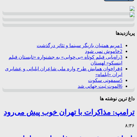
پربازدیدها
1
مریم همتیان بازیگر سینما و تئاتر درگذشت
2
خاموش نمی شود
3
راه‌یابی فیلم کوتاه «بی‌خوابی» به جشنواره «تابستان فیلم
اینسکو» لهستان
4
فراخوان همایش طرح واره ملی شاعران ایلیاتی و عشایری
ایران «ایلماه»
5
سمفونی سکوت
6
الموت ثبت جهانی شد
داغ ترین نوشته ها
ترامپ: مذاکرات با تهران خوب پیش می‌رود
۸:۳۶