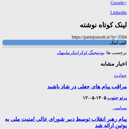
+Google
Linkedin
لینک کوتاه نوشته
https://partojonoob.ir/?p=3594
کپی لینک
برچسب ها:
پوتین
جنگ اوکراین
کرملین
هک
اخبار مشابه
حوادث
مراقب پیام های جعلی در شاد باشید
پرتو جنوب
۱۴۰۵-۰۵-۱۲
سیاسی
پیام رهبر انقلاب توسط دبیر شورای عالی امنیت ملی به
پوتین ارائه شد