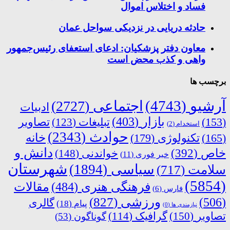
فساد و اختلاس اموال
حادثه دریایی در نزدیکی سواحل عمان
معاون دفتر پزشکیان: ادعای استعفای رئیس‌جمهور
واهی و کذب محض است
برچسب ها
آرشیو
(4743)
اجتماعی
(2727)
ادبیات
بازار
(403)
(153)
تبلیغات
(123)
تصاویر
استخدام
(2)
حوادث
(2343)
خانه
(165)
تکنولوژی
(179)
دانش و
خاص
(392)
خواندنی
(148)
خبر فوری
(11)
شهرستان
سیاسی
(1894)
سلامت
(717)
(5854)
فرهنگی هنری
(484)
مقالات
فارس
(6)
ورزشی
(827)
(506)
گالری
پیام
(18)
نیازمندی ها
(0)
تصاویر
(150)
گرافیک
(114)
گوناگون
(53)