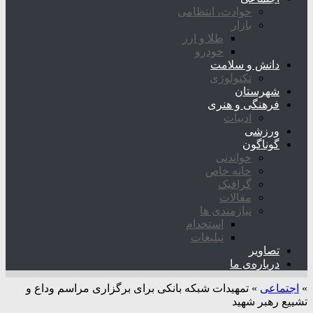
حوادث، انتظامی
بازار
طلا و ارز
خودرو
دانش و سلامت
تکنولوژی
شهرستان
فرهنگی و هنری
ادبیات
ورزشی
گوناگون
خواندنی
خانه خاص
گرافیک
مقالات
نیازمندی ها
استخدام
تبلیغات
تصاویر
درباره‌ی ما
»
اجتماعی
»
تمهیدات شبکه بانکی برای برگزاری مراسم وداع و
تشییع رهبر شهید