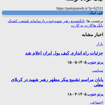
https://partojonoob.ir/?p=62531
کپی لینک
برچسب ها:
بانک
تشییع رهبر شهید
خودپرداز
سامانه پل
شعب کشیک
بانک ها
کارت به کارت
اخبار مشابه
بازار
جزئیات راه اندازی کیف پول ایران اعلام شد
پرتو جنوب
۱۴۰۵-۰۵-۱۵
سیاسی
پایان مراسم تشییع پیکر مطهر رهبر شهید در کربلای
معلی
پرتو جنوب
۱۴۰۵-۰۴-۱۸
اجتماعی