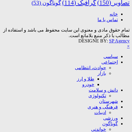
تصاویر
(150)
گرافیک
(114)
گوناگون
(53)
خانه
تماس با ما
تمام حقوق مادی و معنوی این سایت محفوظ می باشد و استفاده از
مطالب با ذکر منبع بلامانع است.
DESIGNE BY:
SP Agency
×
سیاسی
اجتماعی
حوادث، انتظامی
بازار
طلا و ارز
خودرو
دانش و سلامت
تکنولوژی
شهرستان
فرهنگی و هنری
ادبیات
ورزشی
گوناگون
خواندنی