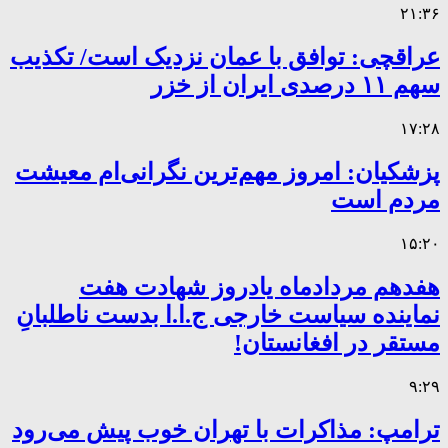
۲۱:۳۶
عراقچی: توافق با عمان نزدیک است/ تکذیب
سهم ۱۱ درصدی ایران از خزر
۱۷:۲۸
پزشکیان: امروز مهم‌ترین نگرانی‌ام معیشت
مردم است
۱۵:۲۰
هفدهم مردادماه یادروز شهادت هفت
نماینده سیاست خارجی ج.ا.ا بدست ناطلبانِ
مستقر در افغانستان!
۹:۲۹
ترامپ: مذاکرات با تهران خوب پیش می‌رود