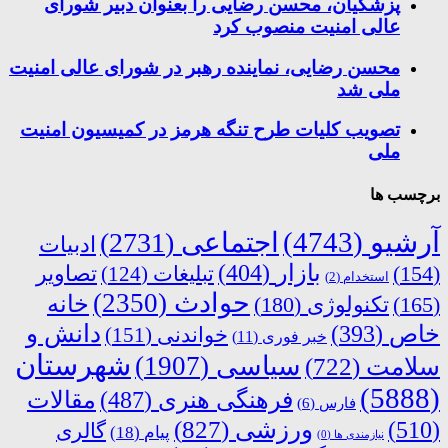
پزشکیان، محسن رضایی را بعنوان دبیر شورای
عالی امنیت منصوب کرد
محسن رضایی، نماینده رهبر در شورای عالی امنیت
ملی شد
تصویب کلیات طرح تنگه هرمز در کمیسیون امنیت
ملی
برچسب ها
آرشیو
(4743)
اجتماعی
(2731)
ادبیات
بازار
(404)
(154)
تبلیغات
(124)
تصاویر
استخدام
(2)
حوادث
(2350)
خانه
(165)
تکنولوژی
(180)
دانش و
خاص
(393)
خواندنی
(151)
خبر فوری
(11)
شهرستان
سیاسی
(1907)
سلامت
(722)
(5888)
فرهنگی هنری
(487)
مقالات
فارس
(6)
ورزشی
(827)
(510)
گالری
پیام
(18)
نیازمندی ها
(0)