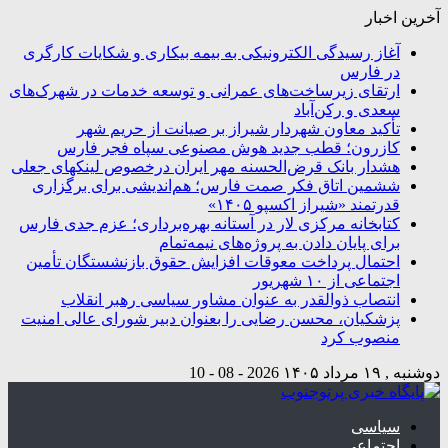
آخرین اخبار
آغاز رسیدگی الکترونیکی به بیمه بیکاری و شکایات کارگری
در فارس
ارتقای زیرساخت‌های عمرانی و توسعه خدمات در شهرک‌های
سعدی و رکن‌آباد
تأکید معاون شهردار شیراز بر صیانت از حریم شهر
کازرون؛ قطب جدید هوش مصنوعی سپاه فجر فارس
هشدار بانک قرض‌الحسنه مهر ایران درخصوص لینکهای جعلی
ششمین اتاق فکر صمت فارس؛ هم‌اندیشی برای برگزاری
قدرتمند «شیراز اکسپو ۱۴۰۵»
کتابخانه مرکزی لار در آستانه بهره‌برداری؛ عزم جدی فارس
برای پایان دادن به پروژه‌های نیمه‌تمام
احتمال پرداخت معوقات افزایش حقوق بازنشستگان تأمین
اجتماعی از ۱۰ شهریور
انتصاب ذوالقدر به عنوان مشاور سیاسی رهبر انقلاب
پزشکیان، محسن رضایی را بعنوان دبیر شورای عالی امنیت
منصوب کرد
دوشنبه , ۱۹ مرداد ۱۴۰۵
2026 - 08 - 10
سیاسی
اجتماعی