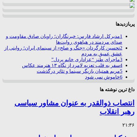
پربازدیدها
1
مدیرکل ارشاد فارس: خبرنگاران؛ راویان صادق مقاومت و
صدای مردمند در هیاهوی روایت‌ها
2
تحسین کارگردان «جنگ و صلح» از سینمای ایران؛ روایتی از
عشق عمیق به مردم
3
ماجرای طنز “عزاداری خانم پردل”
4
سفر به قلب تعزیه لامرد از نگاه ۱۳ هنرمند عکاس
5
مریم همتیان بازیگر سینما و تئاتر درگذشت
6
خاموش نمی شود
داغ ترین نوشته ها
انتصاب ذوالقدر به عنوان مشاور سیاسی
رهبر انقلاب
۲۱:۳۶