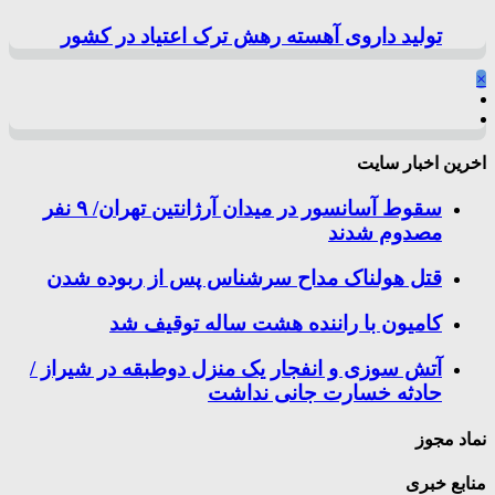
تولید داروی آهسته رهش ترک اعتیاد در کشور
×
اخرین اخبار سایت
سقوط آسانسور در میدان آرژانتین تهران/ ۹ نفر
مصدوم شدند
قتل هولناک مداح سرشناس پس از ربوده شدن
کامیون با راننده هشت ساله توقیف شد
آتش سوزی و انفجار یک منزل دوطبقه در شیراز /
حادثه خسارت جانی نداشت
نماد مجوز
منابع خبری