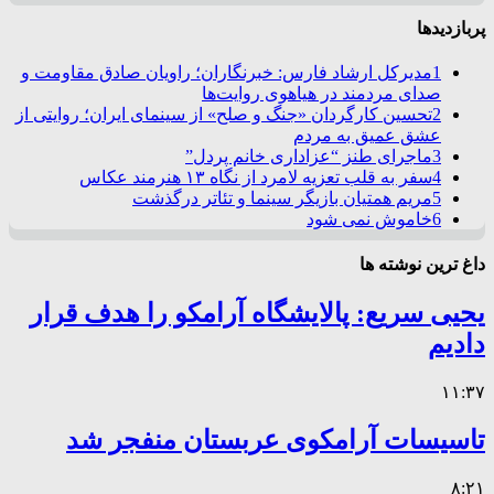
پربازدیدها
1
مدیرکل ارشاد فارس: خبرنگاران؛ راویان صادق مقاومت و
صدای مردمند در هیاهوی روایت‌ها
2
تحسین کارگردان «جنگ و صلح» از سینمای ایران؛ روایتی از
عشق عمیق به مردم
3
ماجرای طنز “عزاداری خانم پردل”
4
سفر به قلب تعزیه لامرد از نگاه ۱۳ هنرمند عکاس
5
مریم همتیان بازیگر سینما و تئاتر درگذشت
6
خاموش نمی شود
داغ ترین نوشته ها
یحیی سریع: پالایشگاه آرامکو را هدف قرار
دادیم
۱۱:۳۷
تاسیسات آرامکوی عربستان منفجر شد
۸:۲۱