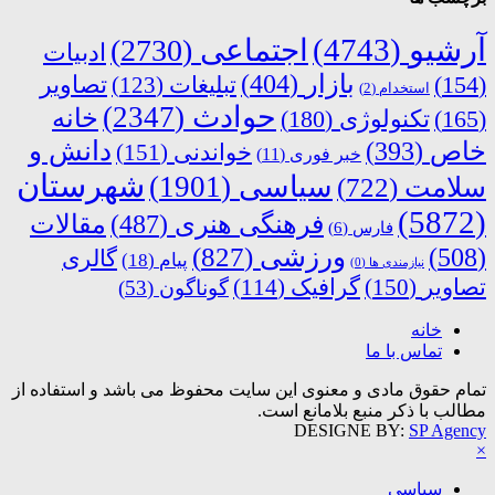
آرشیو
(4743)
اجتماعی
(2730)
ادبیات
بازار
(404)
(154)
تبلیغات
(123)
تصاویر
استخدام
(2)
حوادث
(2347)
خانه
(165)
تکنولوژی
(180)
دانش و
خاص
(393)
خواندنی
(151)
خبر فوری
(11)
شهرستان
سیاسی
(1901)
سلامت
(722)
(5872)
فرهنگی هنری
(487)
مقالات
فارس
(6)
ورزشی
(827)
(508)
گالری
پیام
(18)
نیازمندی ها
(0)
تصاویر
(150)
گرافیک
(114)
گوناگون
(53)
خانه
تماس با ما
تمام حقوق مادی و معنوی این سایت محفوظ می باشد و استفاده از
مطالب با ذکر منبع بلامانع است.
DESIGNE BY:
SP Agency
×
سیاسی