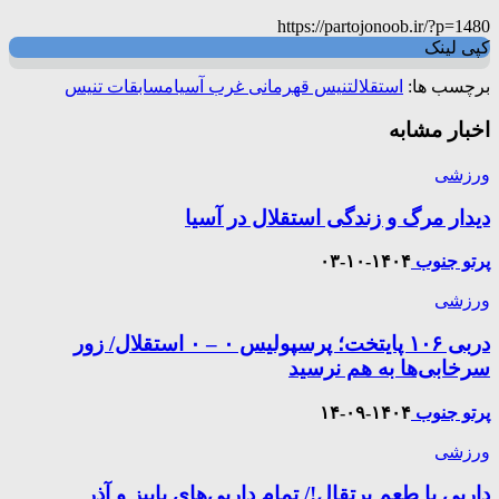
https://partojonoob.ir/?p=1480
کپی لینک
برچسب ها:
استقلال
تنیس قهرمانی غرب آسیا
مسابقات تنیس
اخبار مشابه
ورزشی
دیدار مرگ و زندگی استقلال در آسیا
پرتو جنوب
۱۴۰۴-۱۰-۰۳
ورزشی
دربی ۱۰۶ پایتخت؛ پرسپولیس ۰ – ۰ استقلال/ زور
سرخابی‌ها به هم نرسید
پرتو جنوب
۱۴۰۴-۰۹-۱۴
ورزشی
داربی با طعم پرتقال!/ تمام داربی‌های پاییز و آذر