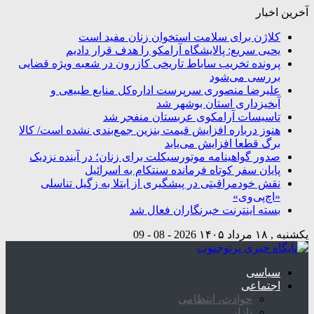
آخرین اخبار
کلاژن برای سلامت استخوان زنان مفید است
یحیی سریع: پالایشگاه آرامکو را هدف قرار دادیم
پرونده تخریب ساباط تاریخی کازرون در شعبه ویژه قضایی
بررسی می‌شود
علیرضا منصوری سرپرست اداره‌کل منابع طبیعی و
آبخیزداری استان بوشهر شد
تاسیسات آرامکوی عربستان منفجر شد
هنوز درباره افزایش قیمت بنزین جمع‌بندی نشده است/ کالا
برگ قطعا افزایش می‌یابد
صدور گواهینامه موتورسیکلت برای زنان؛ در آینده نزدیک
پایان سفر کوتاه فرمانده سنتکام به اسرائیل
نقش خودمراقبتی در پیشگیری از ابتلا به زگیل تناسلی
«اچ‌پی‌وی»
بسته اینترنت خبرنگاران فعال شد
یکشنبه , ۱۸ مرداد ۱۴۰۵
2026 - 08 - 09
سیاسی
اجتماعی
حوادث، انتظامی
بازار