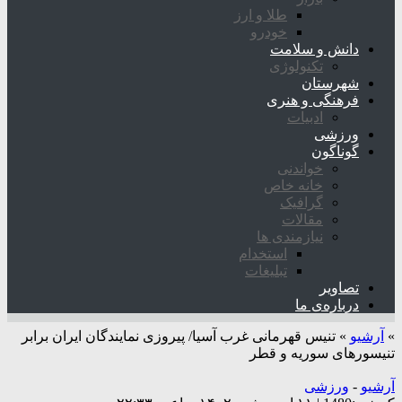
طلا و ارز
خودرو
دانش و سلامت
تکنولوژی
شهرستان
فرهنگی و هنری
ادبیات
ورزشی
گوناگون
خواندنی
خانه خاص
گرافیک
مقالات
نیازمندی ها
استخدام
تبلیغات
تصاویر
درباره‌ی ما
»
آرشیو
»
تنیس قهرمانی غرب آسیا/ پیروزی نمایندگان ایران برابر
تنیسور‌های سوریه و قطر
آرشیو
-
ورزشی