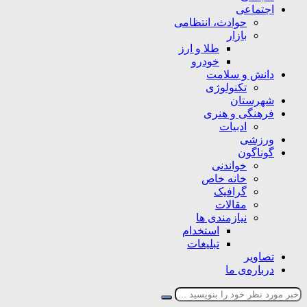
اجتماعی
حوادث، انتظامی
بازار
طلا و ارز
خودرو
دانش و سلامت
تکنولوژی
شهرستان
فرهنگی و هنری
ادبیات
ورزشی
گوناگون
خواندنی
خانه خاص
گرافیک
مقالات
نیازمندی ها
استخدام
تبلیغات
تصاویر
درباره‌ی ما