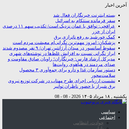
آخرین اخبار
بسته اینترنت خبرنگاران فعال شد
سفر فرمانده سنتکام به اسرائیل
عراقچی: توافق با عمان نزدیک است/ تکذیب سهم ۱۱ درصدی
ایران از خزر
کمک خورشید به رفع ناترازی برق
پزشکیان: امروز مهم‌ترین نگرانی‌ام معیشت مردم است
سقوط آسانسور در میدان آرژانتین تهران/ ۹ نفر مصدوم شدند
ابراز نگرانی نسبت به افزایش غلط‌ها در نوشته‌های شهری
مدیرکل ارشاد فارس: خبرنگاران؛ راویان صادق مقاومت و
صدای مردمند در هیاهوی روایت‌ها
دستور سازمان غذا و دارو برای جمع‌آوری ۳ محصول
سلامت‌محور
نشست ارزیابی اجرای طرح مهتاب در شرکت توزیع نیروی
برق شیراز با حضور ناظران توانیر
یکشنبه , ۱۸ مرداد ۱۴۰۵
2026 - 08 - 08
سیاسی
اجتماعی
حوادث، انتظامی
بازار