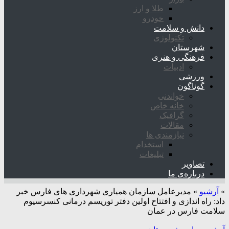
طلا و ارز
خودرو
دانش و سلامت
تکنولوژی
شهرستان
فرهنگی و هنری
ادبیات
ورزشی
گوناگون
خواندنی
خانه خاص
گرافیک
مقالات
نیازمندی ها
استخدام
تبلیغات
تصاویر
درباره‌ی ما
»
آرشیو
»
مدیرعامل سازمان همیاری شهرداری های فارس خبر
داد: راه اندازی و افتتاح اولین دفتر توریسم درمانی کنسرسیوم
سلامت فارس در عمان