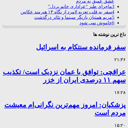
عشق عمیق به مردم
3
ماجرای طنز “عزاداری خانم پردل”
4
سفر به قلب تعزیه لامرد از نگاه ۱۳ هنرمند عکاس
5
مریم همتیان بازیگر سینما و تئاتر درگذشت
6
خاموش نمی شود
داغ ترین نوشته ها
سفر فرمانده سنتکام به اسرائیل
۲۱:۳۶
عراقچی: توافق با عمان نزدیک است/ تکذیب
سهم ۱۱ درصدی ایران از خزر
۱۷:۲۸
پزشکیان: امروز مهم‌ترین نگرانی‌ام معیشت
مردم است
۱۵:۲۰