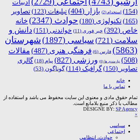
آرشیو
(4743)
اجتماعی
(2729)
ادبیات
بازار
(404)
(154)
تبلیغات
(123)
تصاویر
استخدام
(2)
حوادث
(2347)
خانه
(165)
تکنولوژی
(180)
دانش و
خاص
(392)
خواندنی
(151)
خبر فوری
(11)
شهرستان
سیاسی
(1897)
سلامت
(721)
(5863)
فرهنگی هنری
(487)
مقالات
فارس
(6)
ورزشی
(827)
(508)
گالری
پیام
(18)
نیازمندی ها
(0)
تصاویر
(150)
گرافیک
(114)
گوناگون
(53)
خانه
تماس با ما
تمام حقوق مادی و معنوی این سایت محفوظ می باشد و استفاده از
مطالب با ذکر منبع بلامانع است.
DESIGNE BY:
SP Agency
×
سیاسی
اجتماعی
حوادث، انتظامی