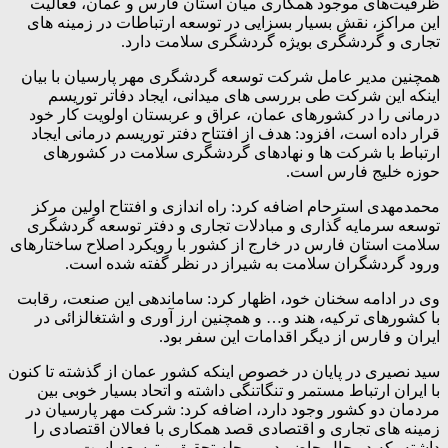
ظرفیت‌های موجود همکاری میان استان فارس و عمان، فعالیت
این مراکز، نقش بسیار بسزایی در توسعه ارتباطات در زمینه های
تجاری و گردشگری بویژه گردشگری سلامت دارد.
همچنین مدیر عامل شرکت توسعه گردشگری مهر پارسیان با بیان
اینکه این شرکت طی بررسی های میدانی، ایجاد دفاتر توریسم
درمانی را در کشورهای عمان، عراق و عربستان اولویت کار خود
قرار داده است، افزود: هدف از افتتاح دفتر توریسم درمانی ایجاد
ارتباط با شرکت ها و نهادهای گردشگری سلامت در کشورهای
حوزه خلیج فارس است.
محمدمهدی استرحام اضافه کرد: راه اندازی و افتتاح اولین مرکز
توسعه سرمایه گذاری و مبادلات تجاری و دفتر توسعه گردشگری
سلامت استان فارس در خارج از کشور با رویکرد اصلاح ساختارهای
ورود گردشگران سلامت به شیراز در نظر گفته شده است.
وی در ادامه سخنان خود، اظهار کرد: ساماندهی این صنعت، رقابت
با کشورهای ترکیه، هند و… و همچنین ارز آوری و اشتغالزائی در
ایران و فارس از دیگر اقدامات این سفر بود.
سید نصیری در پایان در خصوص اینکه کشور عمان از گذشته تا کنون
با ایران ارتباط مستمر و تنگاتنگی داشته و اتحاد بسیار خوبی بین
مردمان دو کشور وجود دارد، اضافه کرد: شرکت مهر پارسیان در
زمینه های تجاری و اقتصادی قصد همکاری با فعالان اقتصادی را
داشته، که در حال حاضر در مرحله تحقیق و توسعه است.