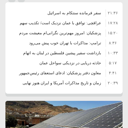
۲۱:۳۶
سفر فرمانده سنتکام به اسرائیل
۱۷:۲۸
عراقچی: توافق با عمان نزدیک است/ تکذیب سهم
۱۵:۲۰
۱۱ درصدی ایران از خزر
پزشکیان: امروز مهم‌ترین نگرانی‌ام معیشت مردم
۸:۳۶
است
ترامپ: مذاکرات با تهران خوب پیش می‌رود
۱۰:۳۳
بازداشت سفیر پیشین فلسطین در لبنان به اتهام
۵:۱۷
فساد و اختلاس اموال
حادثه دریایی در نزدیکی سواحل عمان
۴:۴۱
معاون دفتر پزشکیان: ادعای استعفای رئیس‌جمهور
۲۰:۳۹
واهی و کذب محض است
زمان و تاریخ مذاکرات آمریکا و ایران هنوز نهایی
۶:۵۰
نشده است
وزیر جنگ آمریکا: ماشین جنگی ما آماده حمله
۶:۲۱
نظامی علیه ایران است
موافقت ترامپ با لغو حمله به ایران
۲:۱۵
هشدار عراقچی به همتای عربستانی درباره
۷:۱۰
همراهی با آمریکا
مقام ارشد امنیتی: برنامه گسترده‌ای برای پاسخ به