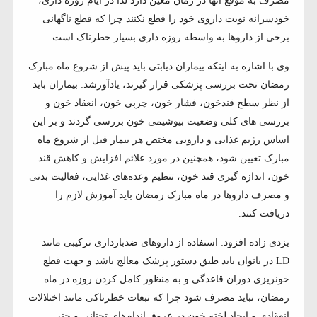
مصرف به موقع آنها در زمان معین دارد لذا در ایام روزه داری،
خودسرانه نوبت داروی خود را قطع نکنند چرا که قطع ناگهانی
برخی از داروها به واسطه روزه داری بسیار خطرناک است.
وی با اشاره به اینکه بیماران دیابتی باید پیش از شروع ماه مبارک
رمضان تحت بررسی پزشکی قرار گیرند، یادآورشد: بیماران باید
از نظر سطح قندخون، فشار خون، چربی خون، انعقاد خون و
بررسی های کلی وضعیت بیوشیمی خون بررسی گردند و بر این
اساس رژیم غذایی و دارویی مختص هر بیمار قبل از شروع ماه
مبارک تعیین شود، همچنین در مورد علائم افزایش و کاهش قند
خون، اندازه گیری قند خون، تنظیم وعده‌های غذایی، فعالیت بدنی
و مصرف داروها در ماه مبارک رمضان باید آموزش لازم را
دریافت کنند.
یزدی زاده افزود: استفاده از داروهای ضدبارداری ترکیبی مانند
LD در بانوان باید طبق دستور پزشک معالج باشد و جهت قطع
خونریزی دوران قاعدگی و به منظور کامل کردن روزه در ماه
رمضان، نباید مصرف شود چرا که تبعات خطرناکی مانند اختلالات
انعقادی و ایجاد لخته خون در عروق اندام‌های تحتانی و حتی