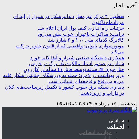
آخرین اخبار
تعطیلی ۴ مرکز غیرمجاز دندانپزشکی در شیراز از ابتدای
مردادماه تاکنون
جزئیات راه اندازی کیف پول ایران اعلام شد
ترامپ: مذاکرات با تهران خوب پیش می‌رود
کالابرگ کدهای ملی ۰، ۱ و ۲ شارژ شد
موتورسواری بانوان؛ واقعیتی که از قانون جلوتر حرکت
می‌کند
همکاری دانشگاه صنعتی شیراز و آبفا کلید خورد
شتاب در صدور اسناد مالکیت تک برگ در فارس
قتل جوان 28 ساله توسط قاتل 15 ساله در کازرون
وزیر بهداشت در لامرد: حمله به ورزشگاه، جنایتی آشکار علیه
مردم بی‌دفاع و فاجعه‌ای انسانی است
پایداری شبکه برق جنوب کشور با تکمیل زیرساخت‌های کلان
در داراب و زرین‌دشت
پنجشنبه , ۱۵ مرداد ۱۴۰۵
2026 - 08 - 06
سیاسی
اجتماعی
حوادث، انتظامی
بازار