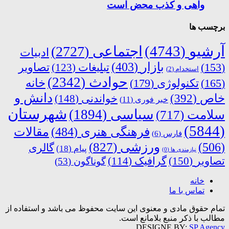
واهی و کذب محض است
برچسب ها
آرشیو
(4743)
اجتماعی
(2727)
ادبیات
بازار
(403)
(153)
تبلیغات
(123)
تصاویر
استخدام
(2)
حوادث
(2342)
خانه
(165)
تکنولوژی
(179)
دانش و
خاص
(392)
خواندنی
(148)
خبر فوری
(11)
شهرستان
سیاسی
(1894)
سلامت
(717)
(5844)
فرهنگی هنری
(484)
مقالات
فارس
(6)
ورزشی
(827)
(506)
گالری
پیام
(18)
نیازمندی ها
(0)
تصاویر
(150)
گرافیک
(114)
گوناگون
(53)
خانه
تماس با ما
تمام حقوق مادی و معنوی این سایت محفوظ می باشد و استفاده از
مطالب با ذکر منبع بلامانع است.
DESIGNE BY:
SP Agency