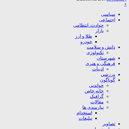
×
سیاسی
اجتماعی
حوادث، انتظامی
بازار
طلا و ارز
خودرو
دانش و سلامت
تکنولوژی
شهرستان
فرهنگی و هنری
ادبیات
ورزشی
گوناگون
خواندنی
خانه خاص
گرافیک
مقالات
نیازمندی ها
استخدام
تبلیغات
تصاویر