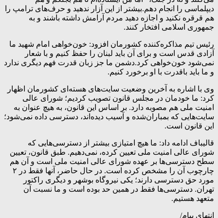
دیپلماسی را انجام دهم.بیشتر از این آزار ندهید و حرف‌های ترامپ را
هم قرقره نکنید و اجازه دهید مردم آرامش داشته باشند و به
جمهوری اسلامی افتخار کنند.
رئیس تیم مذاکره‌کننده کشورمان افزود: خون‌خواهی امام شهید ما
آزادی قدس است و برای آن باید لبنان را حفظ کنیم و با شعار
نمی‌شود خون‌خواهی کرد.دشمن ما جز زبان قدرت فهم دیگری ندارد
و ما باید باقدرت با او برخورد کنیم.
وی با اشاره به آخرین وضعیت سایت‌های هسته‌ای کشورمان اظهار
کرد: ما خودمان در مجلس قانون تصویب کردیم؛ شورای عالی
امنیت ملی هم مصوبه دارد. بر اساس این قانون، به هیچ عنوان به
سایت‌هایی که بمباران‌شده و آسیب دیده‌اند، دسترسی داده نمی‌شود؛
این قانون است.
قالیباف ادامه داد: ما هیچ امتیازی بیشتر از دسترسی‌هایی که
شورای عالی امنیت ملی تعیین کرده، نمی‌دهیم. طبق قانون، تعیین
سطح دسترسی‌ها بر عهده شورای عالی امنیت ملی است و آن هم
چارچوب آن را مشخص کرده است. در حال حاضر، آنها فقط در ۲
مورد حق دسترسی دارند؛ یکی نیروگاه بوشهر و دیگری راکتور
تهران. دسترسی‌ها فقط در همین حد بوده است و ما نسبت آن
متعهد هستیم.
انتهای پیام/