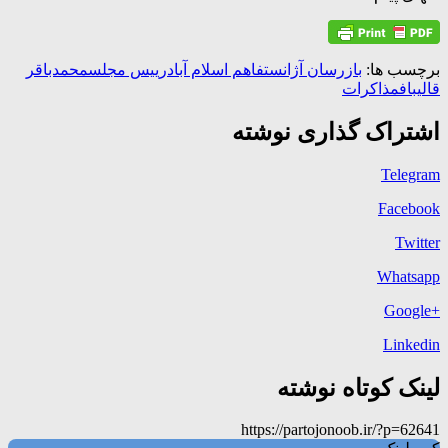
برچسب ها:
بازرسان آژانس
تفاهم اسلام آباد
رییس مجلس
محمدباقر
قالیباف
مذاکرات
اشتراک گذاری نوشته
Telegram
Facebook
Twitter
Whatsapp
+Google
Linkedin
لینک کوتاه نوشته
https://partojonoob.ir/?p=62641