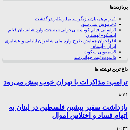
پربازدیدها
1
مریم همتیان بازیگر سینما و تئاتر درگذشت
2
خاموش نمی شود
3
راه‌یابی فیلم کوتاه «بی‌خوابی» به جشنواره «تابستان فیلم
اینسکو» لهستان
4
فراخوان همایش طرح واره ملی شاعران ایلیاتی و عشایری
ایران «ایلماه»
5
سمفونی سکوت
6
الموت ثبت جهانی شد
داغ ترین نوشته ها
ترامپ: مذاکرات با تهران خوب پیش می‌رود
۸:۳۶
بازداشت سفیر پیشین فلسطین در لبنان به
اتهام فساد و اختلاس اموال
۱۰:۳۳