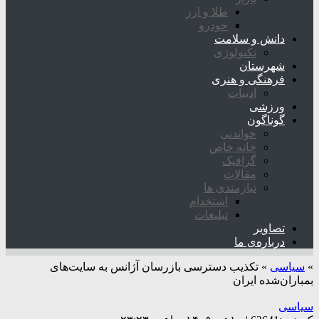
طلا و ارز
خودرو
دانش و سلامت
تکنولوژی
شهرستان
فرهنگی و هنری
ادبیات
ورزشی
گوناگون
خواندنی
خانه خاص
گرافیک
مقالات
نیازمندی ها
استخدام
تبلیغات
تصاویر
درباره‌ی ما
»
سیاسی
»
تکذیب دسترسی بازرسان آژانس به سایت‌های
بمباران‌شده ایران
سیاسی