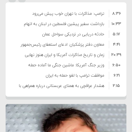
۸:۳۶
ترامپ: مذاکرات با تهران خوب پیش می‌رود
۱۰:۳۳
بازداشت سفیر پیشین فلسطین در لبنان به اتهام
۵:۱۷
فساد و اختلاس اموال
حادثه دریایی در نزدیکی سواحل عمان
۴:۴۱
معاون دفتر پزشکیان: ادعای استعفای رئیس‌جمهور
۲۰:۳۹
واهی و کذب محض است
زمان و تاریخ مذاکرات آمریکا و ایران هنوز نهایی
۶:۵۰
نشده است
وزیر جنگ آمریکا: ماشین جنگی ما آماده حمله
۶:۲۱
نظامی علیه ایران است
موافقت ترامپ با لغو حمله به ایران
۲:۱۵
هشدار عراقچی به همتای عربستانی درباره همراهی با
۷:۱۰
آمریکا
مقام ارشد امنیتی: برنامه گسترده‌ای برای پاسخ به
۵:۴۵
دیوانگی آمریکا داریم
ترامپ دستور حملات جدید علیه ایران را صادر کرد
۱۲:۵۹
سپاه: دو نفتکش متخلف مورد اصابت قرار گرفته و
۸:۵۷
متوقف شدند
ترامپ مدعی توافق تاریخی برای خلع سلاح کامل