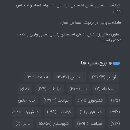
بازداشت سفیر پیشین فلسطین در لبنان به اتهام فساد و اختلاس
اموال
حادثه دریایی در نزدیکی سواحل عمان
معاون دفتر پزشکیان: ادعای استعفای رئیس‌جمهور واهی و کذب
محض است
برچسب ها
آرشیو
(4743)
اجتماعی
(2727)
ادبیات
(153)
استخدام
(2)
بازار
(403)
تبلیغات
(124)
تصاویر
(165)
تکنولوژی
(179)
حوادث
(2343)
خانه خاص
(392)
خبر فوری
(11)
خواندنی
(148)
دانش و سلامت
(717)
سیاسی
(1894)
شهرستان
(5850)
فارس
(6)