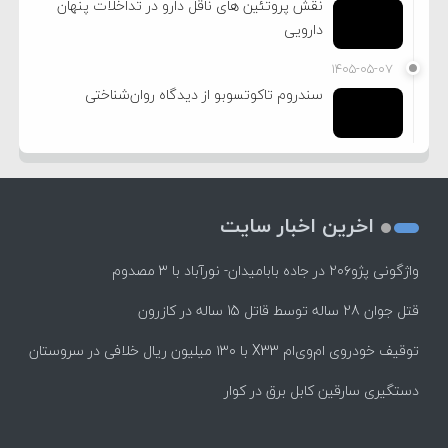
نقش پروتئین های ناقل دارو در تداخلات پنهان
دارویی
۱۴۰۵-۰۵-۰۷
سندروم تاکوتسوبو از دیدگاه روان‌شناختی
اخرین اخبار سایت
واژگونی پژو۲۰۶ در جاده بابامیدان- نورآباد با ۳ مصدوم
قتل جوان 28 ساله توسط قاتل 15 ساله در کازرون
توقیف خودروی ام‌وی‌ام X33 با ۱۳۰ میلیون ریال خلافی در سروستان
دستگیری سارقین کابل برق در کوار