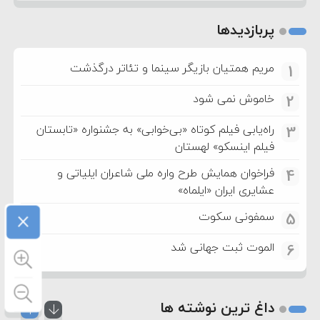
پربازدیدها
مریم همتیان بازیگر سینما و تئاتر درگذشت
1
خاموش نمی شود
2
راه‌یابی فیلم کوتاه «بی‌خوابی» به جشنواره «تابستان
3
فیلم اینسکو» لهستان
فراخوان همایش طرح واره ملی شاعران ایلیاتی و
4
عشایری ایران «ایلماه»
×
سمفونی سکوت
5
الموت ثبت جهانی شد
6
داغ ترین نوشته ها