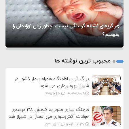
۱۶:۱۹
حماس شد
اعتراض عراقچی به همتای بلغارستانی به دلیل کمک
۱۰:۱۵
به آمریکا در حملات به ایران
کشورهایی که به متجاوزان کمک می کنند پاسخ
هر گریه‌ای نشانه گرسنگی نیست؛ چطور زبان نوزادمان را
۶:۰۵
سختی خواهند گرفت
سنتکام پایان تجاوز جدید به ایران را اعلام کرد
بفهمیم؟
روی دیگر زندگی
تغذیه پدر می‌تواند بر سلامت نوزاد تأثیر بگذارد
1
2
محبوب ترین نوشته ها
3
بزرگ ترین اقامتگاه همراه بیمار کشور در
شیراز بهره برداری می شود
1,335
6
۱۴۰۳-۰۸-۰۹
فرهنگ سازی منجر به کاهش ۳۸ درصدی
حوادث آتش‌سوزی طی امسال در شیراز شد
1,539
2
۱۴۰۳-۰۶-۲۷