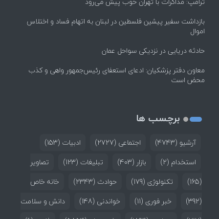
ترامپ: مذاکرات با تهران خوب پیش می‌رود
بازداشت سفیر پیشین فلسطین در لبنان به اتهام فساد و اختلاس
اموال
حادثه دریایی در نزدیکی سواحل عمان
معاون دفتر پزشکیان: ادعای استعفای رئیس‌جمهور واهی و کذب
محض است
برچسب ها
آرشیو
(4743)
اجتماعی
(2727)
ادبیات
(153)
استخدام
(2)
بازار
(403)
تبلیغات
(123)
تصاویر
(165)
تکنولوژی
(179)
حوادث
(2343)
خانه خاص
(392)
خبر فوری
(11)
خواندنی
(148)
دانش و سلامت