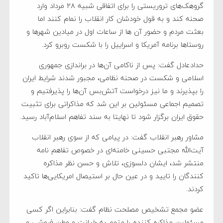
گروهک‌های تروریستی را برای اتفاقی شبیه ۲۸ مرداد وارد
صحنه کند و به قول خودشان کار انقلاب را نمام کنند اما
بعثت مردم و حضور آن ها از ساعات اول در میادین شهرها و
روستاها برنامه آمریکا و اسراییل را با شکست روبرو کرد.
حدادعادل گفت: پس از ناکامی آن‌ها در براندازی جمهوری
اسلامی و شکست در صحنه نظامی، مجبور شدند شرایط ایران
را بپذیرند و ما نیز درخواست آتش‌بس آن‌ها را پذیرفتیم و
تصمیم اجماعی مسئولین بر این شد که مذاکراتی برای تثبیت
حقوق ایران برگزار شود تا نهایتا به سند تفاهم اسلام‌آباد رسید.
مشاور رهبر انقلاب گفت: در پیامی که از سوی رهبر انقلاب
آیت‌الله مجتبی حسینی خامنه‌ای در خصوص تفاهم نامه
منتشر شد، ایشان دلسوزی، تلاش و حسن نظر مذاکره
کنندگان را تایید و در عین حال بر استیصال امریکایی‌ها تاکید
کردند.
عضو مجمع تشخیص مصلحت نظام گفت: بنابراین اگر کسی
مسئولین مذاکره کننده را متهم به خیانت و وطن فروشی و