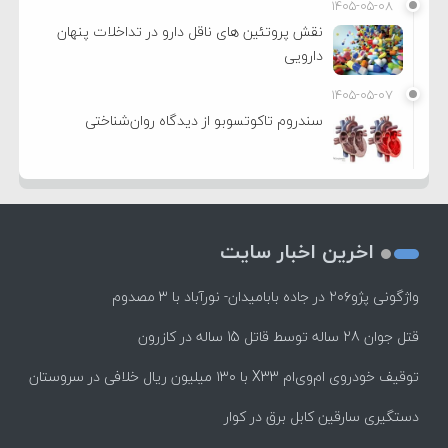
۱۴۰۵-۰۵-۰۸
نقش پروتئین های ناقل دارو در تداخلات پنهان
دارویی
۱۴۰۵-۰۵-۰۷
سندروم تاکوتسوبو از دیدگاه روان‌شناختی
اخرین اخبار سایت
واژگونی پژو۲۰۶ در جاده بابامیدان- نورآباد با ۳ مصدوم
قتل جوان 28 ساله توسط قاتل 15 ساله در کازرون
توقیف خودروی ام‌وی‌ام X33 با ۱۳۰ میلیون ریال خلافی در سروستان
دستگیری سارقین کابل برق در کوار