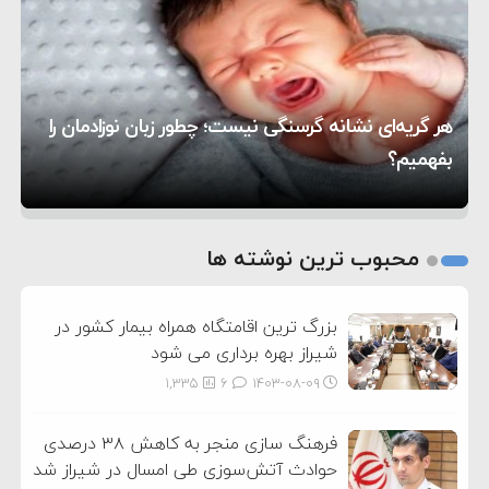
۸:۵۷
متوقف شدند
ترامپ مدعی توافق تاریخی برای خلع سلاح کامل
۱۶:۱۹
حماس شد
اعتراض عراقچی به همتای بلغارستانی به دلیل کمک
۱۰:۱۵
به آمریکا در حملات به ایران
کشورهایی که به متجاوزان کمک می کنند پاسخ
هر گریه‌ای نشانه گرسنگی نیست؛ چطور زبان نوزادمان را
۶:۰۵
سختی خواهند گرفت
سنتکام پایان تجاوز جدید به ایران را اعلام کرد
بفهمیم؟
روی دیگر زندگی
تغذیه پدر می‌تواند بر سلامت نوزاد تأثیر بگذارد
1
2
محبوب ترین نوشته ها
3
بزرگ ترین اقامتگاه همراه بیمار کشور در
شیراز بهره برداری می شود
1,335
6
۱۴۰۳-۰۸-۰۹
فرهنگ سازی منجر به کاهش ۳۸ درصدی
حوادث آتش‌سوزی طی امسال در شیراز شد