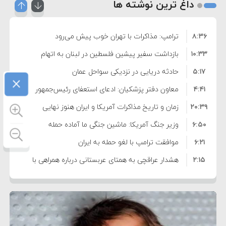
داغ ترین نوشته ها
۸:۳۶
ترامپ: مذاکرات با تهران خوب پیش می‌رود
۱۰:۳۳
بازداشت سفیر پیشین فلسطین در لبنان به اتهام
۵:۱۷
فساد و اختلاس اموال
حادثه دریایی در نزدیکی سواحل عمان
×
۴:۴۱
معاون دفتر پزشکیان: ادعای استعفای رئیس‌جمهور
۲۰:۳۹
واهی و کذب محض است
زمان و تاریخ مذاکرات آمریکا و ایران هنوز نهایی
۶:۵۰
نشده است
وزیر جنگ آمریکا: ماشین جنگی ما آماده حمله
۶:۲۱
نظامی علیه ایران است
موافقت ترامپ با لغو حمله به ایران
۲:۱۵
هشدار عراقچی به همتای عربستانی درباره همراهی با
۷:۱۰
آمریکا
مقام ارشد امنیتی: برنامه گسترده‌ای برای پاسخ به
۵:۴۵
دیوانگی آمریکا داریم
ترامپ دستور حملات جدید علیه ایران را صادر کرد
۱۲:۵۹
سپاه: دو نفتکش متخلف مورد اصابت قرار گرفته و