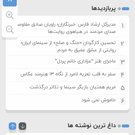
پربازدیدها
مدیرکل ارشاد فارس: خبرنگاران؛ راویان صادق مقاومت و
1
صدای مردمند در هیاهوی روایت‌ها
تحسین کارگردان «جنگ و صلح» از سینمای ایران؛
2
روایتی از عشق عمیق به مردم
ماجرای طنز “عزاداری خانم پردل”
3
سفر به قلب تعزیه لامرد از نگاه ۱۳ هنرمند عکاس
4
مریم همتیان بازیگر سینما و تئاتر درگذشت
5
خاموش نمی شود
6
داغ ترین نوشته ها