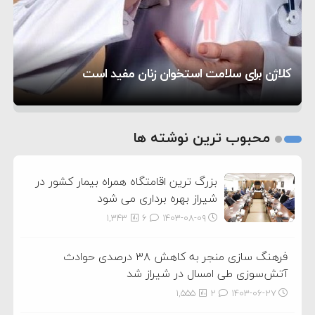
۲۰:۳۹
واهی و کذب محض است
زمان و تاریخ مذاکرات آمریکا و ایران هنوز نهایی
۶:۵۰
نشده است
وزیر جنگ آمریکا: ماشین جنگی ما آماده حمله
تحسین کارگردان «جنگ و صلح» از سینمای ایران؛ روایتی
۶:۲۱
نظامی علیه ایران است
موافقت ترامپ با لغو حمله به ایران
از عشق عمیق به مردم
کمک خورشید به رفع ناترازی برق
کلاژن برای سلامت استخوان زنان مفید است
1
2
محبوب ترین نوشته ها
3
بزرگ ترین اقامتگاه همراه بیمار کشور در
شیراز بهره برداری می شود
1,343
6
۱۴۰۳-۰۸-۰۹
فرهنگ سازی منجر به کاهش ۳۸ درصدی حوادث
آتش‌سوزی طی امسال در شیراز شد
1,555
2
۱۴۰۳-۰۶-۲۷