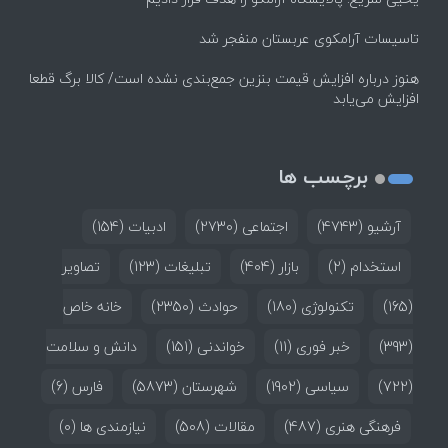
تاسیسات آرامکوی عربستان منفجر شد
هنوز درباره افزایش قیمت بنزین جمع‌بندی نشده است/ کالا برگ قطعا
افزایش می‌یابد
برچسب ها
آرشیو
(4743)
اجتماعی
(2730)
ادبیات
(154)
استخدام
(2)
بازار
(404)
تبلیغات
(123)
تصاویر
(165)
تکنولوژی
(180)
حوادث
(2350)
خانه خاص
(393)
خبر فوری
(11)
خواندنی
(151)
دانش و سلامت
(722)
سیاسی
(1902)
شهرستان
(5873)
فارس
(6)
فرهنگی هنری
(487)
مقالات
(508)
نیازمندی ها
(0)