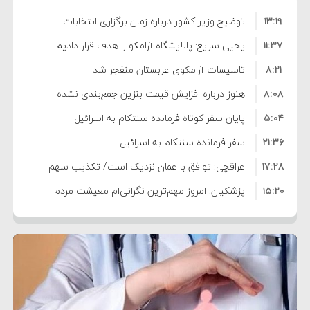
۱۳:۱۹
توضیح وزیر کشور درباره زمان برگزاری انتخابات
۱۱:۳۷
شوراها
یحیی سریع: پالایشگاه آرامکو را هدف قرار دادیم
۸:۲۱
تاسیسات آرامکوی عربستان منفجر شد
۸:۰۸
هنوز درباره افزایش قیمت بنزین جمع‌بندی نشده
۵:۰۴
است/ کالا برگ قطعا افزایش می‌یابد
پایان سفر کوتاه فرمانده سنتکام به اسرائیل
۲۱:۳۶
سفر فرمانده سنتکام به اسرائیل
۱۷:۲۸
عراقچی: توافق با عمان نزدیک است/ تکذیب سهم
۱۵:۲۰
۱۱ درصدی ایران از خزر
پزشکیان: امروز مهم‌ترین نگرانی‌ام معیشت مردم
۸:۳۶
است
ترامپ: مذاکرات با تهران خوب پیش می‌رود
۱۰:۳۳
بازداشت سفیر پیشین فلسطین در لبنان به اتهام
۵:۱۷
فساد و اختلاس اموال
حادثه دریایی در نزدیکی سواحل عمان
۴:۴۱
معاون دفتر پزشکیان: ادعای استعفای رئیس‌جمهور