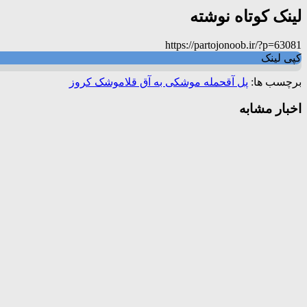
لینک کوتاه نوشته
https://partojonoob.ir/?p=63081
کپی لینک
برچسب ها:
پل آق
حمله موشکی به آق قلا
موشک کروز
اخبار مشابه