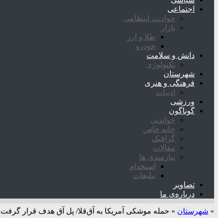
اجتماعی
حوادث، انتظامی
بازار
طلا و ارز
خودرو
دانش و سلامت
تکنولوژی
شهرستان
فرهنگی و هنری
ادبیات
ورزشی
گوناگون
خواندنی
خانه خاص
گرافیک
مقالات
نیازمندی ها
استخدام
تبلیغات
تصاویر
درباره‌ی ما
»
شهرستان
»
حمله موشکی آمریکا به آق‌قلا/ پل آق هدف قرار گرفت