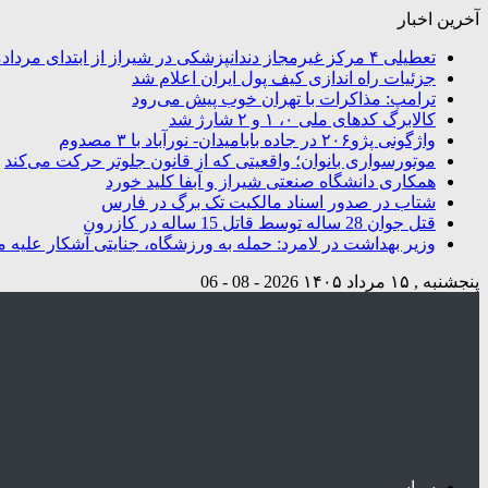
آخرین اخبار
تعطیلی ۴ مرکز غیرمجاز دندانپزشکی در شیراز از ابتدای مردادماه تاکنون
جزئیات راه اندازی کیف پول ایران اعلام شد
ترامپ: مذاکرات با تهران خوب پیش می‌رود
کالابرگ کدهای ملی ۰، ۱ و ۲ شارژ شد
واژگونی پژو۲۰۶ در جاده بابامیدان- نورآباد با ۳ مصدوم
موتورسواری بانوان؛ واقعیتی که از قانون جلوتر حرکت می‌کند
همکاری دانشگاه صنعتی شیراز و آبفا کلید خورد
شتاب در صدور اسناد مالکیت تک برگ در فارس
قتل جوان 28 ساله توسط قاتل 15 ساله در کازرون
وزیر بهداشت در لامرد: حمله به ورزشگاه، جنایتی آشکار علیه م
پنجشنبه , ۱۵ مرداد ۱۴۰۵
2026 - 08 - 06
سیاسی