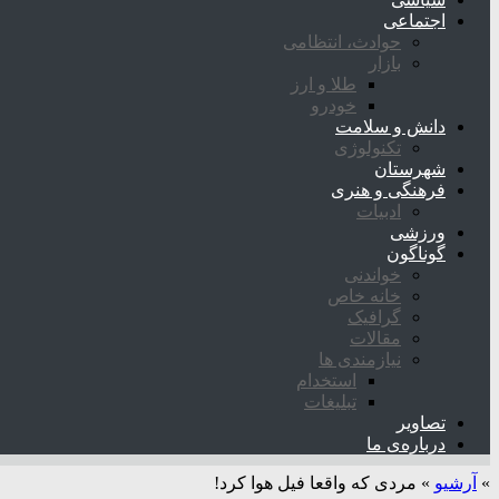
اجتماعی
حوادث، انتظامی
بازار
طلا و ارز
خودرو
دانش و سلامت
تکنولوژی
شهرستان
فرهنگی و هنری
ادبیات
ورزشی
گوناگون
خواندنی
خانه خاص
گرافیک
مقالات
نیازمندی ها
استخدام
تبلیغات
تصاویر
درباره‌ی ما
»
آرشیو
»
مردی که واقعا فیل هوا کرد!