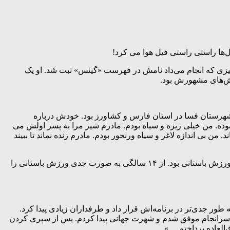
که گذشت از دنیا رفت، وقتی ۶۵ ساله بود به دلیل کارهای حیرت‌انگیزی که انجام می‌داد نامش در فهرست «گینس» ثبت شد. او یک
ایش‌های مشهورش بود.
از زندگی می‌کرد. پدرش اهل شهرستان فسا در استان فارس و کشاورز بود. خودش درباره
ده. من خیلی ریزه و سیاه بودم. مادرم شیر مرا به پسر اولش می
ن بی اندازه لاغر و سیاه ورنجور بودم. مادرم زنده نماند تا ببیند
خلیل عقاب به گفته خودش علاقه چندانی به تحصیل نداشت؛ ‌ با این حال تحصیلات خود را تا مقطع دیپلم ادامه داد اما از همان کودکی عاشق ورزش باستانی بود. از ۱۴ سالگی به صورت جدی ورزش باستانی را
ال به طور جدی‌تر در برنامه‌اش قرار داد و طرفداران زیادی پیدا کرد.
ن سرانجام موفق شدم و شهرت جهانی پیدا کردم. پس از سپری کردن