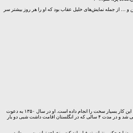
م کردن تیرآهن و … از جمله نمایش‌های خلیل عقاب بود که او را هر روز بیشتر سر
اصطلاح «فیل هوا کردن» معمولا برای کنایه زدن به کسی استفاده می‌شود که مدعی انجام دادن کار بسیار سخت است اما خلیل عقاب واقعا این کار بسیار سخت را انجام داده است. او در سال ۱۳۵۰ به دعوت
سیرک «فاست» به ایرلند مهاجرت کرد و پس از آن به سیرک «جری کاتل» انگلستان رفت. در این سیرک موفق به بلند کردن فیل ۱۴۰۸ کیلویی شد و در مدت ۴ سالی که در انگلستان اقامت داشت شبی دو بار
دنیا هیچکس نتوانسته فیل بلند کند و نخواهد توانست. می دانید