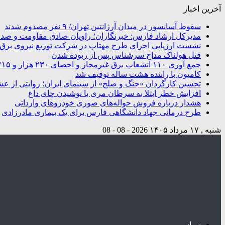
آخرین اخبار
سقوط آسانسور در میدان آرژانتین تهران/ ۹ نفر مصدوم شدند
مدیرکل ارشاد فارس: خبرنگاران؛ راویان صادق مقاومت و صدای
نشست ارزیابی اجرای طرح مهتاب در شرکت توزیع نیروی برق شی
قتل هولناک مداح سرشناس پس از ربوده شدن
جمع آوری ۱۱۰ انشعاب برق غیرمجاز و احصای ۲۳۰ هزار و ۴۱۵ کیلووات ساعت انرژی در شیراز
کامیون با راننده هشت ساله توقیف شد
تحسین کارگردان «جنگ و صلح» از سینمای ایران؛ روایتی از ع
افزایش خطر ابتلا به سرطان مری با نوشیدن چای داغ
هشدار درباره فروش حواله‌های صوری خودروهای وارداتی
طرح درمانی جهاد دانشگاهی فارس برای یک بیماری مادرزادی
شنبه , ۱۷ مرداد ۱۴۰۵
2026 - 08 - 08
سیاسی