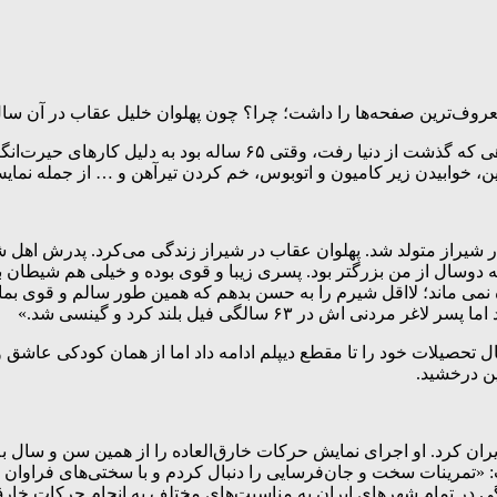
به گزارش پرتو جنوب به نقل از ایسنا، خلیل عقاب که ۳۱ فروردین‌ماهی 
سنگین، خوابیدن زیر کامیون و اتوبوس، خم کردن تیرآهن و … از جمله نم
ل طریقت پیما معروف به خلیل عقاب در ۱ فروردین سال ۱۳۰۳ در شیراز متولد شد. پهلوان عقاب در شیر
وسال از من بزرگتر بود. پسری زیبا و قوی بوده و خیلی هم شیطان بو
می ماند؛ لااقل شیرم را به حسن بدهم که همین طور سالم و قوی بماند. م
 ۶۳ سالگی فیل بلند کرد و گینسی شد.»
ین درخشید.
 در شهرهای ایران کرد. او اجرای نمایش حرکات خارق‌العاده را از همین سن و س
: «تمرینات سخت و جان‌فرسایی را دنبال کردم و با سختی‌های فراوا