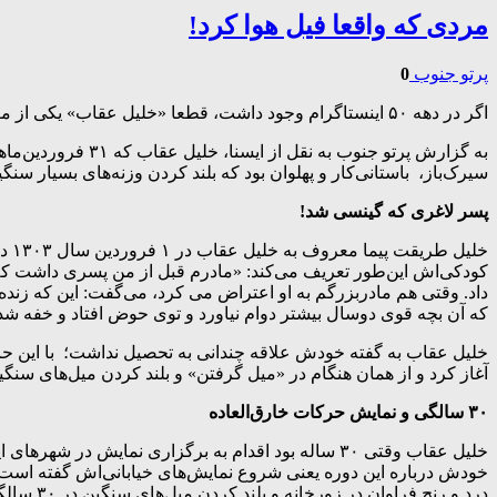
مردی که واقعا فیل هوا کرد!
پرتو جنوب
0
اگر در دهه ۵۰ اینستاگرام وجود داشت، قطعا «خلیل عقاب» یکی از معروف‌ترین صفحه‌ها را داشت؛ چرا؟ چون پهلوان خلیل عقاب در آن سال‌ها راستی راستی فیل هوا می کرد!
سیرک‌باز، ‌ باستانی‌کار و پهلوان بود که بلند کردن وزنه‌های بسیار 
پسر لاغری که گینسی شد!
خلی
کودکی‌اش این‌طور تعریف می‌کند: «مادرم قبل از من پسری داشت که د
داد. وقتی هم مادربزرگم به او اعتراض می کرد، می‌گفت: این که زنده ن
که آن بچه قوی دوسال بیشتر دوام نیاورد و توی حوض افتاد و خفه شد اما پسر لاغر مردنی اش در
آغاز کرد و از همان هنگام در «میل گرفتن» و بلند کردن میل‌های سنگ
۳۰ سالگی و نمایش حرکات خارق‌العاده
خلیل عقاب وقتی ۳۰ ساله بود اقدام به برگزاری نمایش
خودش درباره این دوره یعنی شروع نمایش‌های خیابانی‌اش گفته است
درد و رنج فراوان در زورخانه و بلند کردن میل‌های سنگین در ۳۰ سالگی در تمام شهرهای ایران به مناسبت‌های مختلف به انجام حرکات خارق‌العاده پرداختم… ».