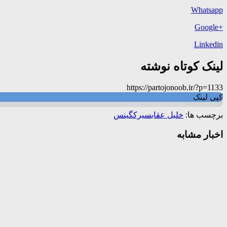
Whatsapp
+Google
Linkedin
لینک کوتاه نوشته
https://partojonoob.ir/?p=1133
کپی لینک
برچسب ها:
خلیل عقاب
سیرک
گینس
اخبار مشابه