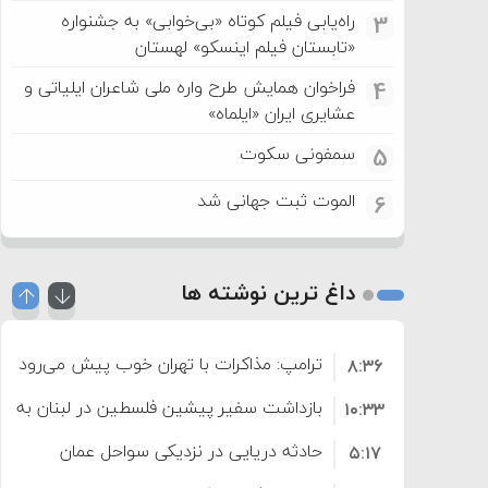
راه‌یابی فیلم کوتاه «بی‌خوابی» به جشنواره
3
«تابستان فیلم اینسکو» لهستان
فراخوان همایش طرح واره ملی شاعران ایلیاتی و
4
عشایری ایران «ایلماه»
سمفونی سکوت
5
الموت ثبت جهانی شد
6
داغ ترین نوشته ها
ترامپ: مذاکرات با تهران خوب پیش می‌رود
۸:۳۶
بازداشت سفیر پیشین فلسطین در لبنان به اته
۱۰:۳۳
حادثه دریایی در نزدیکی سواحل عمان
۵:۱۷