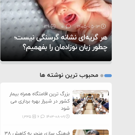
۶:۰۵
39
29
0
0
۱۴۰۵-۰۵-۱۳
۱۴۰۵-۰۵-۱۲
هر گریه‌ای نشانه گرسنگی نیست؛
تغذیه پدر می‌تواند بر سلامت نوزاد
13
0
۱۴۰۵-۰۵-۱۲
تأثیر بگذارد
روی دیگر زندگی
چطور زبان نوزادمان را بفهمیم؟
1
2
محبوب ترین نوشته ها
3
بزرگ ترین اقامتگاه همراه بیمار
کشور در شیراز بهره برداری می
شود
1,335
6
۱۴۰۳-۰۸-۰۹
فرهنگ سازی منجر به کاهش ۳۸