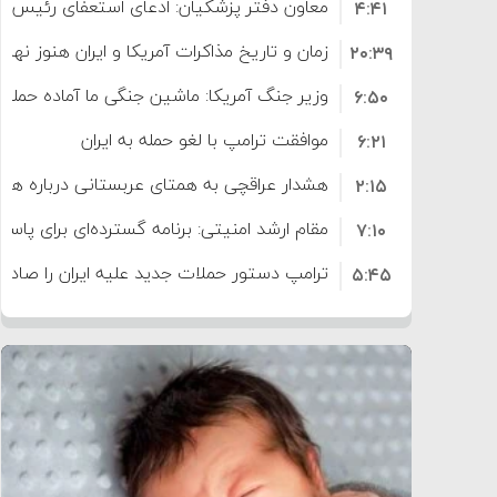
معاون دفتر پزشکیان: ادعای استعفای رئیس
۴:۴۱
است
زمان و تاریخ مذاکرات آمریکا و ایران هنوز نه
۲۰:۳۹
وزیر جنگ آمریکا: ماشین جنگی ما آماده حمله 
۶:۵۰
موافقت ترامپ با لغو حمله به ایران
۶:۲۱
هشدار عراقچی به همتای عربستانی درباره همرا
۲:۱۵
مقام ارشد امنیتی: برنامه گسترده‌ای برای پاسخ 
۷:۱۰
ترامپ دستور حملات جدید علیه ایران را صادر 
۵:۴۵
سپاه: دو نفتکش متخلف مورد اصابت قرار گر
۱۲:۵۹
ترامپ مدعی توافق تاریخی برای خلع سلاح ک
۸:۵۷
اعتراض عراقچی به همتای بلغارستانی به دلیل
۱۶:۱۹
ایران
کشورهایی که به متجاوزان کمک می کنند پ
۱۰:۱۵
سنتکام پایان تجاوز جدید به ایران را اعلام کرد