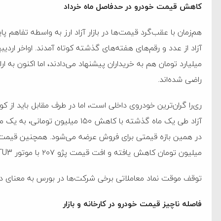
‌جمهور واهی و کذب محض
کاهش قیمت خودرو در حدفاصل ماه خرداد
ایی نشده است
هم‌زمان با عقب‌گرد قیمت‌ها در بازار آزاد ارز به واسطه تفاهم پا
نظامی علیه ایران است
راضی شده‌اند.
هی با آمریکا
به دیوانگی آمریکا داریم
ری‌را گران‌ترین خودروی داخلی است، اما در طرف مقابل باید از ک
کرد
فته و متوقف شدند
میلیون تومان کاهش یافته و افت قیمت پژو ۲۰۷ با موتور TU3 نیز حول‌وحوش ۴۰۰ میلیون تومان برآورد می‌شود.
امل حماس شد
توقف موقت نماد معاملاتی برخی شرکت‌ها در بورس به معنای د
 کمک به آمریکا در حملات به
اسخ سختی خواهند گرفت
فاصله ناچیز قیمت خودرو در کارخانه و بازار