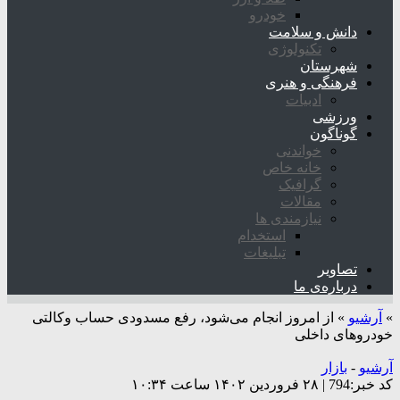
خودرو
دانش و سلامت
تکنولوژی
شهرستان
فرهنگی و هنری
ادبیات
ورزشی
گوناگون
خواندنی
خانه خاص
گرافیک
مقالات
نیازمندی ها
استخدام
تبلیغات
تصاویر
درباره‌ی ما
»
آرشیو
»
از امروز انجام می‌شود، رفع مسدودی حساب وکالتی
خودروهای داخلی
آرشیو
-
بازار
کد خبر:794 | ۲۸ فروردین ۱۴۰۲ ساعت ۱۰:۳۴