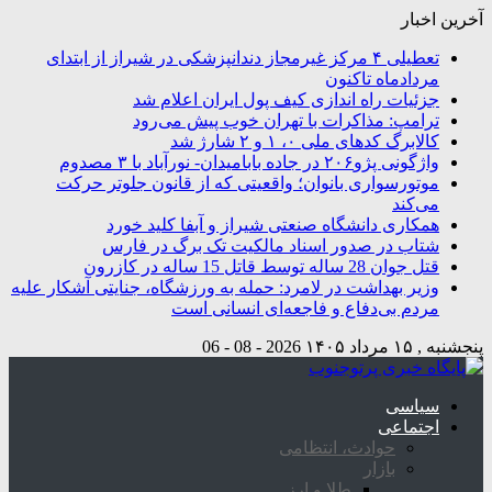
آخرین اخبار
تعطیلی ۴ مرکز غیرمجاز دندانپزشکی در شیراز از ابتدای
مردادماه تاکنون
جزئیات راه اندازی کیف پول ایران اعلام شد
ترامپ: مذاکرات با تهران خوب پیش می‌رود
کالابرگ کدهای ملی ۰، ۱ و ۲ شارژ شد
واژگونی پژو۲۰۶ در جاده بابامیدان- نورآباد با ۳ مصدوم
موتورسواری بانوان؛ واقعیتی که از قانون جلوتر حرکت
می‌کند
همکاری دانشگاه صنعتی شیراز و آبفا کلید خورد
شتاب در صدور اسناد مالکیت تک برگ در فارس
قتل جوان 28 ساله توسط قاتل 15 ساله در کازرون
وزیر بهداشت در لامرد: حمله به ورزشگاه، جنایتی آشکار علیه
مردم بی‌دفاع و فاجعه‌ای انسانی است
پنجشنبه , ۱۵ مرداد ۱۴۰۵
2026 - 08 - 06
سیاسی
اجتماعی
حوادث، انتظامی
بازار
طلا و ارز