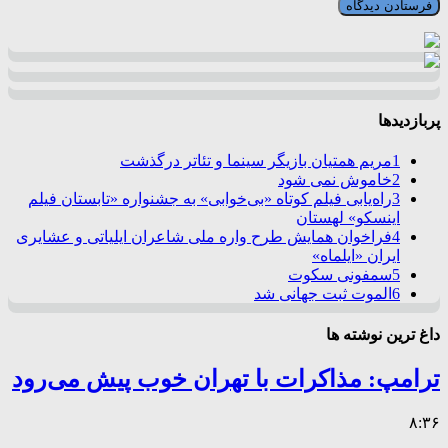
پربازدیدها
1
مریم همتیان بازیگر سینما و تئاتر درگذشت
2
خاموش نمی شود
3
راه‌یابی فیلم کوتاه «بی‌خوابی» به جشنواره «تابستان فیلم
اینسکو» لهستان
4
فراخوان همایش طرح واره ملی شاعران ایلیاتی و عشایری
ایران «ایلماه»
5
سمفونی سکوت
6
الموت ثبت جهانی شد
داغ ترین نوشته ها
ترامپ: مذاکرات با تهران خوب پیش می‌رود
۸:۳۶