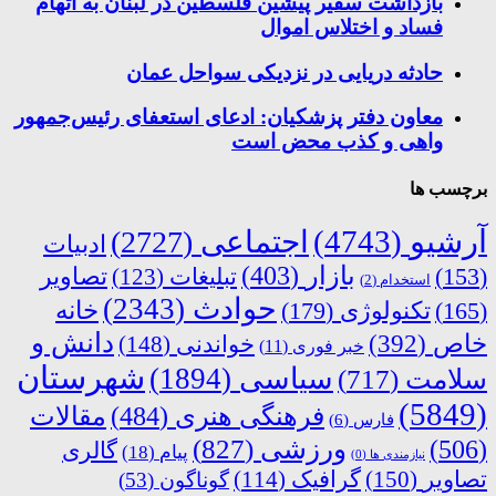
بازداشت سفیر پیشین فلسطین در لبنان به اتهام
فساد و اختلاس اموال
حادثه دریایی در نزدیکی سواحل عمان
معاون دفتر پزشکیان: ادعای استعفای رئیس‌جمهور
واهی و کذب محض است
برچسب ها
آرشیو
(4743)
اجتماعی
(2727)
ادبیات
بازار
(403)
(153)
تبلیغات
(123)
تصاویر
استخدام
(2)
حوادث
(2343)
خانه
(165)
تکنولوژی
(179)
دانش و
خاص
(392)
خواندنی
(148)
خبر فوری
(11)
شهرستان
سیاسی
(1894)
سلامت
(717)
(5849)
فرهنگی هنری
(484)
مقالات
فارس
(6)
ورزشی
(827)
(506)
گالری
پیام
(18)
نیازمندی ها
(0)
تصاویر
(150)
گرافیک
(114)
گوناگون
(53)