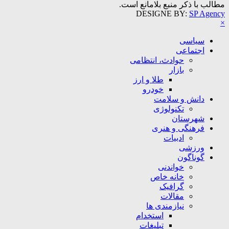
مطالب با ذکر منبع بلامانع است.
DESIGNE BY:
SP Agency
×
سیاسی
اجتماعی
حوادث، انتظامی
بازار
طلا و ارز
خودرو
دانش و سلامت
تکنولوژی
شهرستان
فرهنگی و هنری
ادبیات
ورزشی
گوناگون
خواندنی
خانه خاص
گرافیک
مقالات
نیازمندی ها
استخدام
تبلیغات