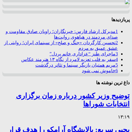
پربازدیدها
1
مدیرکل ارشاد فارس: خبرنگاران؛ راویان صادق مقاومت و
صدای مردمند در هیاهوی روایت‌ها
2
تحسین کارگردان «جنگ و صلح» از سینمای ایران؛ روایتی از
عشق عمیق به مردم
3
ماجرای طنز “عزاداری خانم پردل”
4
سفر به قلب تعزیه لامرد از نگاه ۱۳ هنرمند عکاس
5
مریم همتیان بازیگر سینما و تئاتر درگذشت
6
خاموش نمی شود
داغ ترین نوشته ها
توضیح وزیر کشور درباره زمان برگزاری
انتخابات شوراها
۱۳:۱۹
یحیی سریع: پالایشگاه آرامکو را هدف قرار