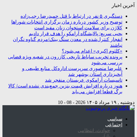
آخرین اخبار
دستگیری ۵ نفر در ارتباط با قتل حمیدرضا رجب‌زاده
توضیح وزیر کشور درباره زمان برگزاری انتخابات شوراها
کلاژن برای سلامت استخوان زنان مفید است
یحیی سریع: پالایشگاه آرامکو را هدف قرار دادیم
انفجار کنترل‌شده در معدن سنگ بینک/مردم گناوه نگران
نباشند
«کلثوم اکبری» اعدام می‌شود؟
پرونده تخریب ساباط تاریخی کازرون در شعبه ویژه قضایی
بررسی می‌شود
علیرضا منصوری سرپرست اداره‌کل منابع طبیعی و
آبخیزداری استان بوشهر شد
تاسیسات آرامکوی عربستان منفجر شد
هنوز درباره افزایش قیمت بنزین جمع‌بندی نشده است/ کالا
برگ قطعا افزایش می‌یابد
دوشنبه , ۱۹ مرداد ۱۴۰۵
2026 - 08 - 10
سیاسی
اجتماعی
حوادث، انتظامی
بازار