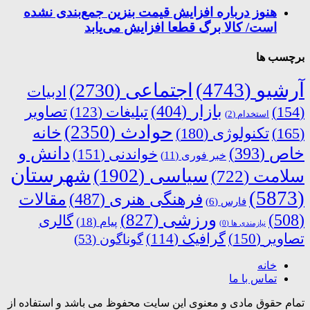
هنوز درباره افزایش قیمت بنزین جمع‌بندی نشده
است/ کالا برگ قطعا افزایش می‌یابد
برچسب ها
آرشیو
(4743)
اجتماعی
(2730)
ادبیات
بازار
(404)
(154)
تبلیغات
(123)
تصاویر
استخدام
(2)
حوادث
(2350)
خانه
(165)
تکنولوژی
(180)
دانش و
خاص
(393)
خواندنی
(151)
خبر فوری
(11)
شهرستان
سیاسی
(1902)
سلامت
(722)
(5873)
فرهنگی هنری
(487)
مقالات
فارس
(6)
ورزشی
(827)
(508)
گالری
پیام
(18)
نیازمندی ها
(0)
تصاویر
(150)
گرافیک
(114)
گوناگون
(53)
خانه
تماس با ما
تمام حقوق مادی و معنوی این سایت محفوظ می باشد و استفاده از