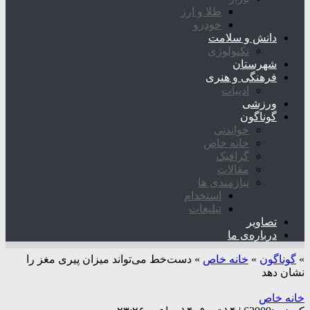
طلا و ارز
خودرو
دانش و سلامت
تکنولوژی
شهرستان
فرهنگی و هنری
ادبیات
ورزشی
گوناگون
خواندنی
خانه خاص
گرافیک
مقالات
نیازمندی ها
استخدام
تبلیغات
تصاویر
درباره‌ی ما
»
گوناگون
»
خانه خاص
»
دست‌خط می‌تواند میزان پیری مغز را
نشان دهد
خانه خاص