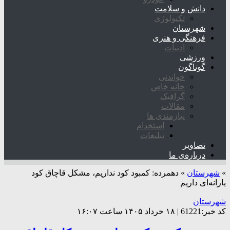
دانش و سلامت
تکنولوژی
شهرستان
فرهنگی و هنری
ادبیات
ورزشی
گوناگون
خواندنی
خانه خاص
گرافیک
مقالات
نیازمندی ها
استخدام
تبلیغات
تصاویر
درباره‌ی ما
»
شهرستان
»
دهمرده: کمبود کود نداریم، مشکل قاچاق کود
یارانه‌ای داریم
شهرستان
کد خبر:61221 | ۱۸ خرداد ۱۴۰۵ ساعت ۱۶:۰۷