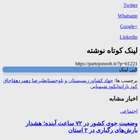
Twitter
Whatsapp
+Google
Linkedin
لینک کوتاه نوشته
https://partojonoob.ir/?p=61221
کپی لینک
برچسب ها:
جهاد کشاورزی
سیستان و بلوچستان
علیرضا دهمرده
قاچاق
کود یارانه‌ای
کود شیمیایی
اخبار مشابه
اجتماعی
وضعیت جوی کشور در ۷۲ ساعت آینده؛ هشدار
بارش‌های رگباری در ۲ استان