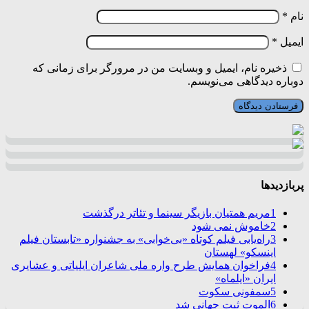
نام
*
ایمیل
*
ذخیره نام، ایمیل و وبسایت من در مرورگر برای زمانی که
دوباره دیدگاهی می‌نویسم.
پربازدیدها
1
مریم همتیان بازیگر سینما و تئاتر درگذشت
2
خاموش نمی شود
3
راه‌یابی فیلم کوتاه «بی‌خوابی» به جشنواره «تابستان فیلم
اینسکو» لهستان
4
فراخوان همایش طرح واره ملی شاعران ایلیاتی و عشایری
ایران «ایلماه»
5
سمفونی سکوت
6
الموت ثبت جهانی شد