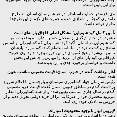
نیاز آبی پایین است.
وی افزود: با حمایت استاندار، در هر شهرستان استان ۱۰ طرح
دامداری کوچک راه‌اندازی شده و حمایت‌های لازم از این طرح‌ها
تداوم خواهد داشت.
تأمین کامل کود شیمیایی؛ مشکل اصلی قاچاق یارانه‌ای است
دهمرده در بخش دیگری از سخنان خود با اشاره به وضعیت تأمین
کود شیمیایی در استان تأکید کرد: هر میزان که کشاورزان بر اساس
سطح زیرکشت خود در سامانه ثبت‌نام کنند، کود مورد نیازشان
تأمین می‌شود و هیچ کمبودی در این حوزه وجود ندارد. وی خروج
غیرقانونی کود یارانه‌ای از مرزها را مهم‌ترین چالش این بخش
دانست و خواستار برخورد جدی با این پدیده شد.
آغاز برداشت گندم در جنوب استان؛ قیمت تضمینی مناسب تعیین
شده است
رئیس سازمان جهاد کشاورزی سیستان و بلوچستان با اعلام شروع
برداشت گندم در مناطق جنوبی استان گفت: قیمت خرید تضمینی
گندم در سال جاری مناسب تعیین شده و از همه کشاورزان انتظار
می‌رود محصول خود را صرفاً به مراکز خرید دولتی تحویل دهند و از
فروش به دلالان خودداری کنند.
لایروبی انهار با وجود محدودیت اعتبارات
دهمرده با اشاره به ضرورت لایروبی انهار در منطقه سیستان تصریح