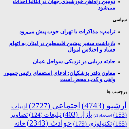
دومین راه‌آهن خورشیدی جهان در ایتالیا احداث
می‌شود
سیاسی
ترامپ: مذاکرات با تهران خوب پیش می‌رود
بازداشت سفیر پیشین فلسطین در لبنان به اتهام
فساد و اختلاس اموال
حادثه دریایی در نزدیکی سواحل عمان
معاون دفتر پزشکیان: ادعای استعفای رئیس‌جمهور
واهی و کذب محض است
برچسب ها
آرشیو
(4743)
اجتماعی
(2727)
ادبیات
بازار
(403)
(153)
تبلیغات
(124)
تصاویر
استخدام
(2)
حوادث
(2343)
خانه
(165)
تکنولوژی
(179)