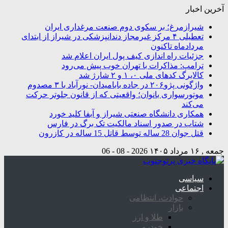
آخرین اخبار
شیرازمرغ؛ بر سکوی دوم صنعت مرغداری ایران
تعطیلی ۴ مرکز غیرمجاز دندانپزشکی در شیراز از ابتدای
مردادماه تاکنون
جزئیات راه اندازی کیف پول ایران اعلام شد
ترامپ: مذاکرات با تهران خوب پیش می‌رود
کالابرگ کدهای ملی ۰، ۱ و ۲ شارژ شد
واژگونی پژو۲۰۶ در جاده بابامیدان- نورآباد با ۳ مصدوم
موتورسواری بانوان؛ واقعیتی که از قانون جلوتر حرکت
می‌کند
همکاری دانشگاه صنعتی شیراز و آبفا کلید خورد
شتاب در صدور اسناد مالکیت تک برگ در فارس
قتل جوان 28 ساله توسط قاتل 15 ساله در کازرون
جمعه , ۱۶ مرداد ۱۴۰۵
2026 - 08 - 06
سیاسی
اجتماعی
حوادث، انتظامی
بازار
طلا و ارز
خودرو