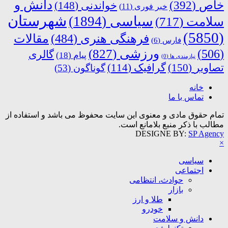
دانش و
خاص
(392)
خواندنی
(148)
خبر فوری
(11)
شهرستان
سیاسی
(1894)
سلامت
(717)
(5850)
فرهنگی هنری
(484)
مقالات
فارس
(6)
ورزشی
(827)
(506)
گالری
پیام
(18)
نیازمندی ها
(0)
تصاویر
(150)
گرافیک
(114)
گوناگون
(53)
خانه
تماس با ما
تمام حقوق مادی و معنوی این سایت محفوظ می باشد و استفاده از
مطالب با ذکر منبع بلامانع است.
DESIGNE BY:
SP Agency
×
سیاسی
اجتماعی
حوادث، انتظامی
بازار
طلا و ارز
خودرو
دانش و سلامت