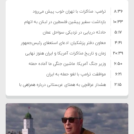
۸:۳۶
ترامپ: مذاکرات با تهران خوب پیش می‌رود
۱۰:۳۳
بازداشت سفیر پیشین فلسطین در لبنان به اتهام
۵:۱۷
فساد و اختلاس اموال
حادثه دریایی در نزدیکی سواحل عمان
۴:۴۱
معاون دفتر پزشکیان: ادعای استعفای رئیس‌جمهور
۲۰:۳۹
واهی و کذب محض است
زمان و تاریخ مذاکرات آمریکا و ایران هنوز نهایی
۶:۵۰
نشده است
وزیر جنگ آمریکا: ماشین جنگی ما آماده حمله
۶:۲۱
نظامی علیه ایران است
موافقت ترامپ با لغو حمله به ایران
۲:۱۵
هشدار عراقچی به همتای عربستانی درباره همراهی با
۷:۱۰
آمریکا
مقام ارشد امنیتی: برنامه گسترده‌ای برای پاسخ به
۵:۴۵
دیوانگی آمریکا داریم
ترامپ دستور حملات جدید علیه ایران را صادر کرد
۱۲:۵۹
سپاه: دو نفتکش متخلف مورد اصابت قرار گرفته و
۸:۵۷
متوقف شدند
ترامپ مدعی توافق تاریخی برای خلع سلاح کامل