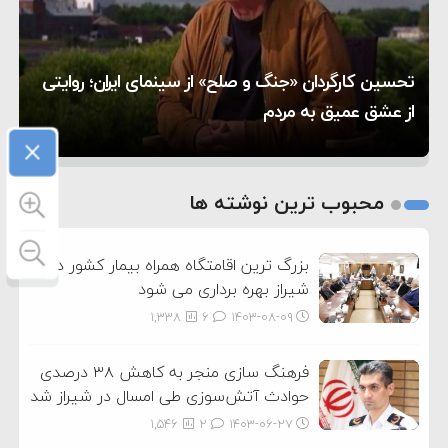
۱۶:۱۹
حماس شد
اعتراض عراقچی به همتای بلغارستانی به دلیل کمک
۱۰:۱۵
به آمریکا در حملات به ایران
کشورهایی که به متجاوزان کمک می کنند پاسخ
هر گریه‌ای نشانه گرسنگی نیست؛ چطور زبان نوزادمان را
تحسین کارگردان «جنگ و صلح» از سینمای ایران؛ روایتی
۶:۰۵
سختی خواهند گرفت
سنتکام پایان تجاوز جدید به ایران را اعلام کرد
۵ شهر افسانه‌ای هخامنشی که هنوز هم زنده هستند
بفهمیم؟
از عشق عمیق به مردم
×
1
2
محبوب ترین نوشته ها
3
بزرگ ترین اقامتگاه همراه بیمار کشور در
شیراز بهره برداری می شود
1,338
6
۱۴۰۳-۰۸-۰۹
فرهنگ سازی منجر به کاهش ۳۸ درصدی
حوادث آتش‌سوزی طی امسال در شیراز شد
1,546
2
۱۴۰۳-۰۶-۲۷