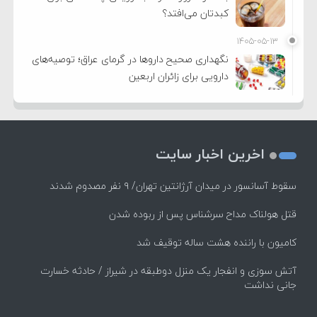
کبدتان می‌افتد؟
۱۴۰۵-۰۵-۱۳
نگهداری صحیح داروها در گرمای عراق؛ توصیه‌های
دارویی برای زائران اربعین
اخرین اخبار سایت
سقوط آسانسور در میدان آرژانتین تهران/ ۹ نفر مصدوم شدند
قتل هولناک مداح سرشناس پس از ربوده شدن
کامیون با راننده هشت ساله توقیف شد
آتش سوزی و انفجار یک منزل دوطبقه در شیراز / حادثه خسارت
جانی نداشت