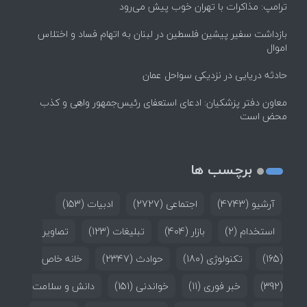
ترامپ: مذاکرات با تهران خوب پیش می‌رود
بازداشت سفیر پیشین فلسطین در لبنان به اتهام فساد و اختلاس
اموال
حادثه دریایی در نزدیکی سواحل عمان
معاون دفتر پزشکیان: ادعای استعفای رئیس‌جمهور واهی و کذب
محض است
برچسب ها
آرشیو
(4743)
اجتماعی
(2727)
ادبیات
(153)
استخدام
(2)
بازار
(404)
تبلیغات
(123)
تصاویر
(165)
تکنولوژی
(180)
حوادث
(2347)
خانه خاص
(392)
خبر فوری
(11)
خواندنی
(151)
دانش و سلامت