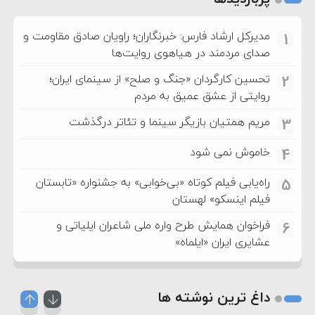
مدیرکل ارشاد فارس: خبرنگاران؛ راویان صادق مقاومت و
1
صدای مردمند در هیاهوی روایت‌ها
تحسین کارگردان «جنگ و صلح» از سینمای ایران؛
2
روایتی از عشق عمیق به مردم
مریم همتیان بازیگر سینما و تئاتر درگذشت
3
خاموش نمی شود
4
راه‌یابی فیلم کوتاه «بی‌خوابی» به جشنواره «تابستان
5
فیلم اینسکو» لهستان
فراخوان همایش طرح واره ملی شاعران ایلیاتی و
6
عشایری ایران «ایلماه»
داغ ترین نوشته ها