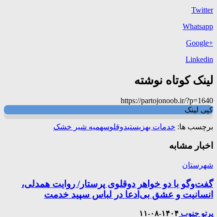
Twitter
Whatsapp
+Google
Linkedin
لینک کوتاه نوشته
https://partojonoob.ir/?p=1640
کپی لینک
برچسب ها:
خدمات بهزیستی
دوقلو
سهمیه شیر خشک
اخبار مشابه
شهرستان
گفت‌وگو با دو خواهر دوقلوی پرستار/ روایت همدلی،
انسانیت و عشق بی‌ادعا در لباس سپید خدمت
پرتو جنوب
۱۴۰۴-۰۸-۱۱