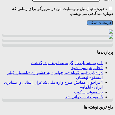
ذخیره نام، ایمیل و وبسایت من در مرورگر برای زمانی که
دوباره دیدگاهی می‌نویسم.
پربازدیدها
1
مریم همتیان بازیگر سینما و تئاتر درگذشت
2
خاموش نمی شود
3
راه‌یابی فیلم کوتاه «بی‌خوابی» به جشنواره «تابستان فیلم
اینسکو» لهستان
4
فراخوان همایش طرح واره ملی شاعران ایلیاتی و عشایری
ایران «ایلماه»
5
سمفونی سکوت
6
الموت ثبت جهانی شد
داغ ترین نوشته ها