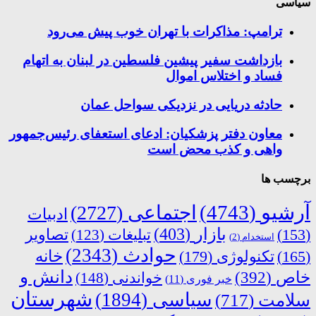
سیاسی
ترامپ: مذاکرات با تهران خوب پیش می‌رود
بازداشت سفیر پیشین فلسطین در لبنان به اتهام
فساد و اختلاس اموال
حادثه دریایی در نزدیکی سواحل عمان
معاون دفتر پزشکیان: ادعای استعفای رئیس‌جمهور
واهی و کذب محض است
برچسب ها
آرشیو
(4743)
اجتماعی
(2727)
ادبیات
بازار
(403)
(153)
تبلیغات
(123)
تصاویر
استخدام
(2)
حوادث
(2343)
خانه
(165)
تکنولوژی
(179)
دانش و
خاص
(392)
خواندنی
(148)
خبر فوری
(11)
شهرستان
سیاسی
(1894)
سلامت
(717)