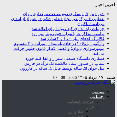
آخرین اخبار
شیرازمرغ؛ بر سکوی دوم صنعت مرغداری ایران
تعطیلی ۴ مرکز غیرمجاز دندانپزشکی در شیراز از ابتدای
مردادماه تاکنون
جزئیات راه اندازی کیف پول ایران اعلام شد
ترامپ: مذاکرات با تهران خوب پیش می‌رود
کالابرگ کدهای ملی ۰، ۱ و ۲ شارژ شد
واژگونی پژو۲۰۶ در جاده بابامیدان- نورآباد با ۳ مصدوم
موتورسواری بانوان؛ واقعیتی که از قانون جلوتر حرکت
می‌کند
همکاری دانشگاه صنعتی شیراز و آبفا کلید خورد
شتاب در صدور اسناد مالکیت تک برگ در فارس
قتل جوان 28 ساله توسط قاتل 15 ساله در کازرون
شنبه , ۱۷ مرداد ۱۴۰۵
2026 - 08 - 07
سیاسی
اجتماعی
حوادث، انتظامی
بازار
طلا و ارز
خودرو