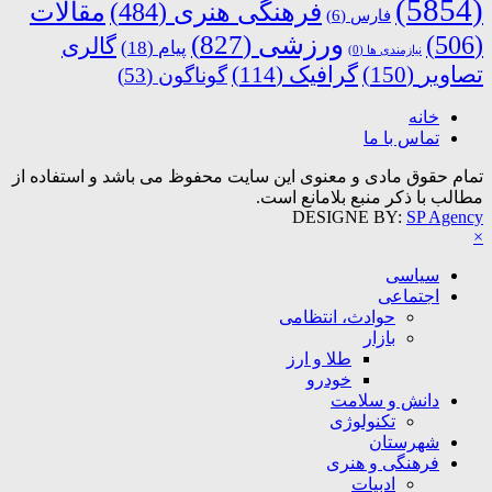
(5854)
فرهنگی هنری
(484)
مقالات
فارس
(6)
ورزشی
(827)
(506)
گالری
پیام
(18)
نیازمندی ها
(0)
تصاویر
(150)
گرافیک
(114)
گوناگون
(53)
خانه
تماس با ما
تمام حقوق مادی و معنوی این سایت محفوظ می باشد و استفاده از
مطالب با ذکر منبع بلامانع است.
DESIGNE BY:
SP Agency
×
سیاسی
اجتماعی
حوادث، انتظامی
بازار
طلا و ارز
خودرو
دانش و سلامت
تکنولوژی
شهرستان
فرهنگی و هنری
ادبیات